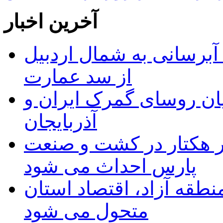
آخرین اخبار
 مجوز ماده ۲۳ طرح آبرسانی به شمال اردبیل
از سد عمارت
ان روسای گمرک ایران و
آذربایجان
ر هکتار در کشت و صنعت
پارس احداث می شود
منطقه آزاد، اقتصاد استان
متحول می شود