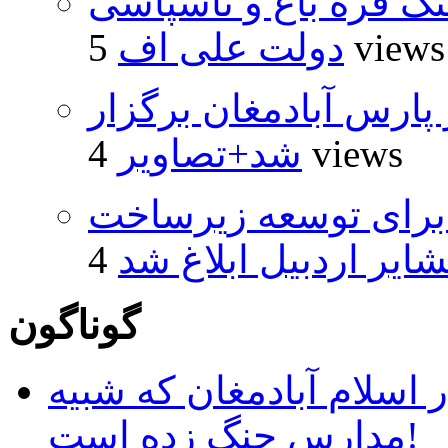
نگ قره باغ و ناسپاسی
5 views
دولت علی اف
پارس آبادمغان برگزار
4 views
شد+تصاویر
یارد ریال برای توسعه زیرساخت
ایر اردبیل ابلاغ شد
گوناگون
 اسلام آبادمغان که شبیه
مدارس جنگ زده است!