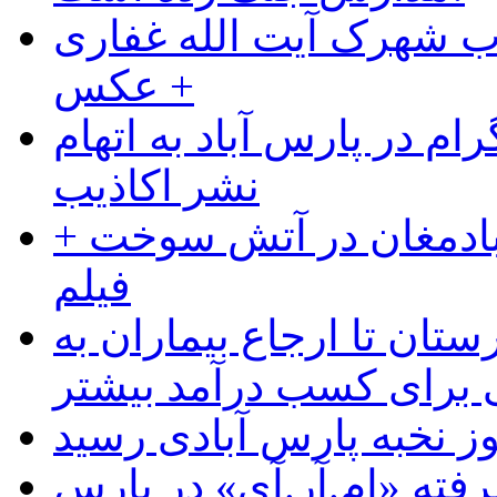
ب شهرک آیت الله غفاری
+ عکس
ام در پارس آباد به اتهام
نشر اکاذیب
آبادمغان در آتش سوخت +
فیلم
ستان تا ارجاع بیماران به
رای کسب درآمد بیشتر
وز نخبه پارس آبادی رسید
رفته «ام.آر.آی» در پارس