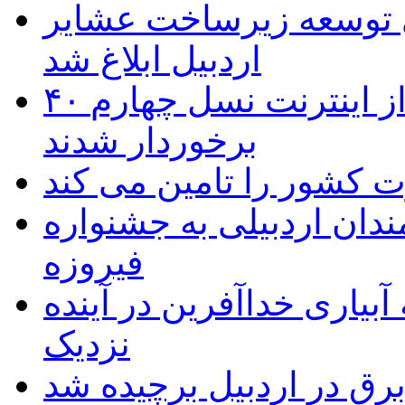
 ریال برای توسعه زیرساخت عشایر
اردبیل ابلاغ شد
۴۰ روستای شهرستان گِرمی از اینترنت نسل چهارم
برخوردار شدند
 به۵۰ اثر هنرمندان اردبیلی به جشنواره
فیروزه
بیاری خداآفرین در آینده
نزدیک