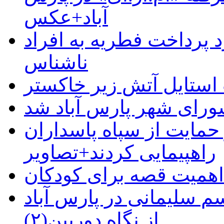
آباد+عکس
 پرداخت فطریه به افراد
ناشناس
استایل آتش زیر خاکستر
رای شهر پارس آباد شد
حمایت از سپاه پاسداران
راهپیمایی کردند+تصاویر
م سلیمانی در پارس آباد
از نگاه دوربین(۲)