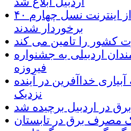
اردبیل ابلاغ شد
۴۰ روستای شهرستان گِرمی از اینترنت نسل چهارم
برخوردار شدند
 به۵۰ اثر هنرمندان اردبیلی به جشنواره
فیروزه
بیاری خداآفرین در آینده
نزدیک
یک مصرف برق در تابستان