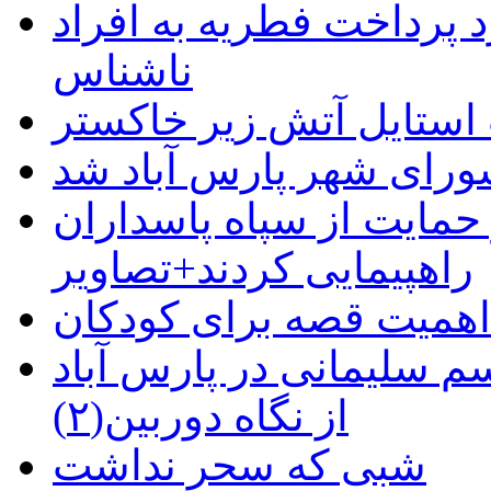
 پرداخت فطریه به افراد
ناشناس
استایل آتش زیر خاکستر
رای شهر پارس آباد شد
حمایت از سپاه پاسداران
راهپیمایی کردند+تصاویر
م سلیمانی در پارس آباد
از نگاه دوربین(۲)
شبی که سحر نداشت