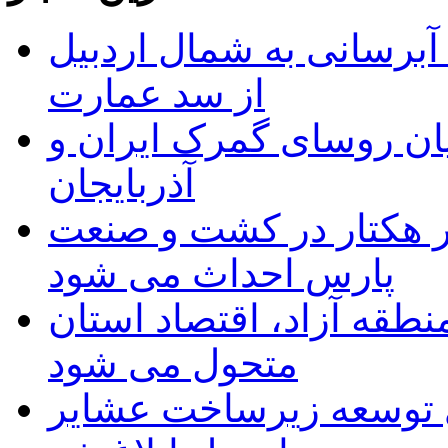
 مجوز ماده ۲۳ طرح آبرسانی به شمال اردبیل
از سد عمارت
ان روسای گمرک ایران و
آذربایجان
ر هکتار در کشت و صنعت
پارس احداث می شود
منطقه آزاد، اقتصاد استان
متحول می شود
 ریال برای توسعه زیرساخت عشایر