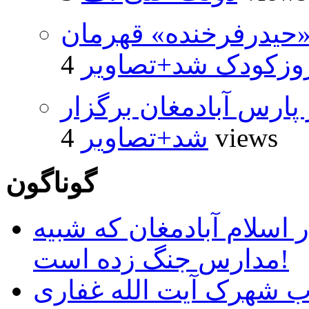
«حیدرفرخنده» قهرمان
روزکودک شد+تصاویر
پارس آبادمغان برگزار
4 views
شد+تصاویر
گوناگون
 اسلام آبادمغان که شبیه
مدارس جنگ زده است!
ب شهرک آیت الله غفاری