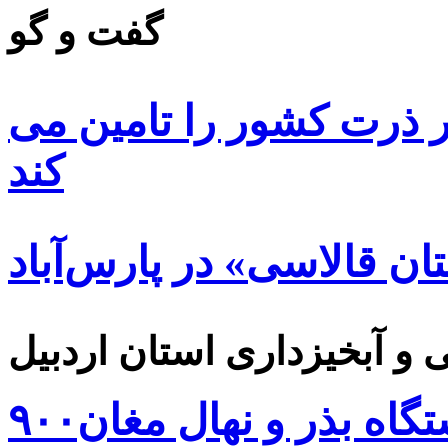
گفت و گو
 ۸۵ درصد بذر ذرت کشور را تامین می
کند
ن قالاسی» در پارس‌آباد
۹۰۰هزار اصله نهال توسط ایستگاه بذر و نهال مغان