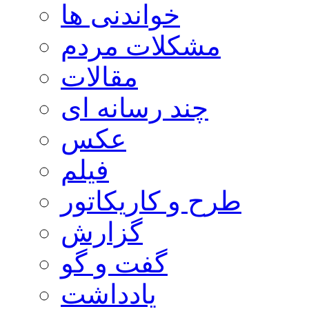
خواندنی ها
مشکلات مردم
مقالات
چند رسانه ای
عکس
فیلم
طرح و کاریکاتور
گزارش
گفت و گو
یادداشت