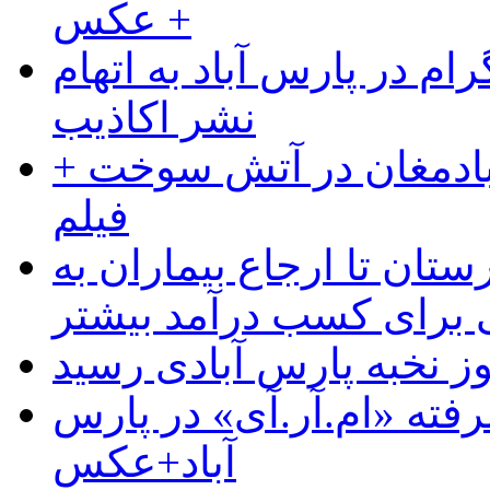
+ عکس
ام در پارس آباد به اتهام
نشر اکاذیب
آبادمغان در آتش سوخت +
فیلم
ستان تا ارجاع بیماران به
رای کسب درآمد بیشتر
وز نخبه پارس آبادی رسید
رفته «ام.آر.آی» در پارس
آباد+عکس