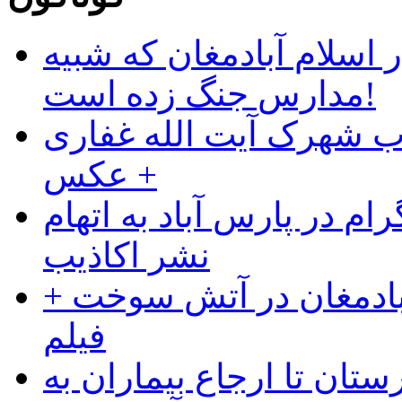
 اسلام آبادمغان که شبیه
مدارس جنگ زده است!
ب شهرک آیت الله غفاری
+ عکس
ام در پارس آباد به اتهام
نشر اکاذیب
آبادمغان در آتش سوخت +
فیلم
ستان تا ارجاع بیماران به