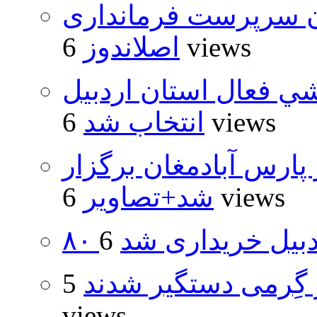
ان سرپرست فرمانداری
6 views
اصلاندوز
شي فعال استان اردبيل
6 views
انتخاب شد
پارس آبادمغان برگزار
6 views
شد+تصاویر
اردبیل خریداری شد
گِرمی دستگیر شدند
5
views