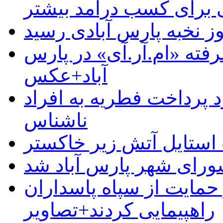
رای کسب درآمد بیشتر
وز نخبه پارس آبادی رسید
رفته «ام.آر.آی» در پارس
آباد+عکس
 پرداخت فطریه به افراد
ناشناس
استایل آتش زیر خاکستر
رای شهر پارس آباد شد
حمایت از سپاه پاسداران
راهپیمایی کردند+تصاویر