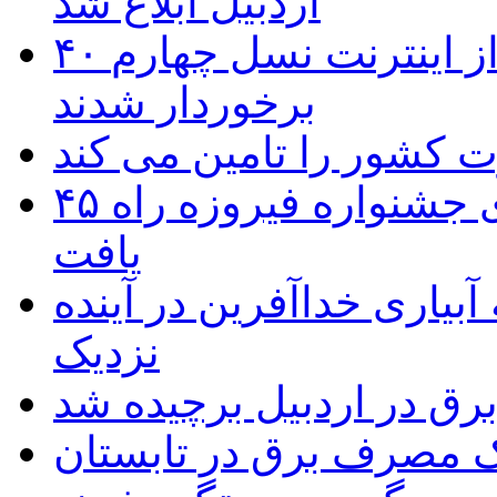
اردبیل ابلاغ شد
۴۰ روستای شهرستان گِرمی از اینترنت نسل چهارم
برخوردار شدند
۴۵ اثر هنرمندان اردبیلی به غربالگری جشنواره فیروزه راه
یافت
بیاری خداآفرین در آینده
نزدیک
یک مصرف برق در تابستان