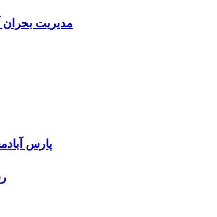
مدیریت بحران آ
پارس آبادمغان ۸۵ درصد بذر ذرت کشور را
رف