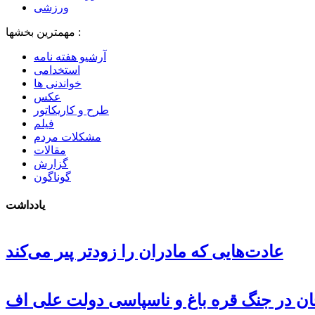
ورزشی
مهمترین بخشها :
آرشیو هفته نامه
استخدامی
خواندنی ها
عکس
طرح و کاریکاتور
فیلم
مشکلات مردم
مقالات
گزارش
گوناگون
یادداشت
عادت‌هایی که مادران را زودتر پیر می‌کند
جان در جنگ قره باغ و ناسپاسی دولت علی اف