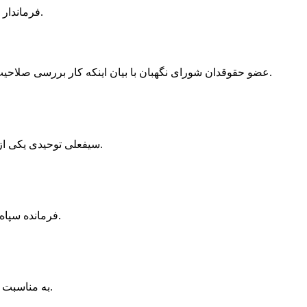
فرماندار پارس آباد گفت: سه هزار و ۲۰۰نفر برای برگزاری انتخابات در هفتم اسفند امسال در حوزه انتخابیه پارس آباد و بیله سوار ساماندهی شده اند.
عضو حقوقدان شورای نگهبان با بیان اینکه کار بررسی صلاحیت داوطلبان انتخابات مجلس همچنان ادامه دارد، گفت: ساعت ۲۴ امشب اسامی داوطلبان تایید صلاحیت شده انتخابات مجلس اعلام می‌شود.
سیفعلی توحیدی یکی از داوطلبان نمایندگی مجلس دهم از حوزه انتخابیه پارس آباد و بیله سوار با انتشار بیانیه ای از ادامه رقابت در عرصه انتخابات کناره گیری کرد.
فرمانده سپاه ناحیه پارس آباد گفت: تقلب در انتخابات 88 بهانه ای از سوی سران فتنه برای براندازی نظام جمهوری اسلامی و کینه دیرینه بااصل ولایت بود.
به مناسبت فرارسیدن سالروز تشکیل نهاد مقدس شورای نگهبان، نشست بصیرت افزایی ناظران شورای نگهبان شهرستان مرزی پارس آباد برگزار شد.