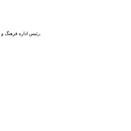
رئیس اداره فرهنگ و ارشاد اسلامی پارس آباد گفت: به منظورساماندهی چاپخانه ها و مراکز خدمات چاپی برای اولین بار انجمن چاپ در این شهرستان تشکیل شد.