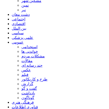
مشگین شهر
نمین
نیر
دشت مغان
اجتماعی
اقتصادی
بین الملل
سیاسی
علمی پزشکی
عمومی
استخدامی
خواندنی ها
مشکلات مردم
مقالات
چند رسانه ای
عکس
فیلم
طرح و کاریکاتور
گزارش
گفت و گو
یادداشت
گوناگون
فرهنگی هنری
فناوری اطلاعات