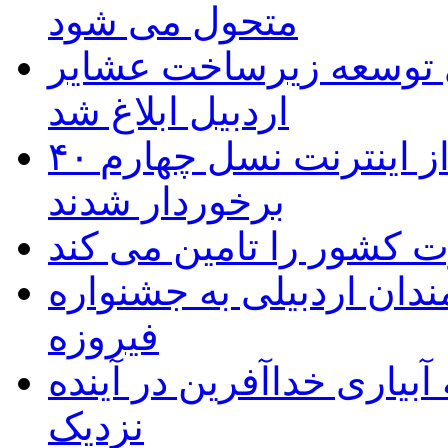
متحول می شود
 ریال برای توسعه زیرساخت عشایر
اردبیل ابلاغ شد
۴۰ روستای شهرستان گِرمی از اینترنت نسل چهارم
برخوردار شدند
 به۵۰ اثر هنرمندان اردبیلی به جشنواره
فیروزه
بیاری خداآفرین در آینده
نزدیک