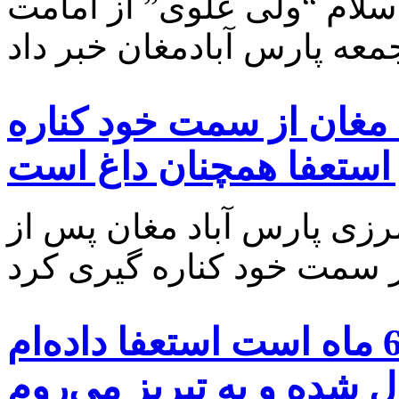
اسلام “ولی علوی” از امامت
 مغان از سمت خود کناره
 استعفا همچنان داغ است
رزی پارس آباد مغان پس از
مدیرکل ارشاد استان اردبیل:6 ماه است استعفا داده‌ام
ل شده و به تبریز می‌روم