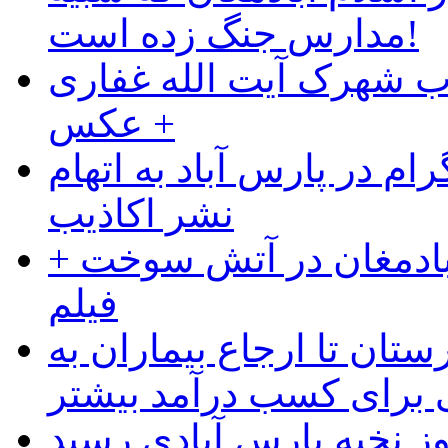
مدارس جنگ زده است!
ب شهرک آیت الله غفاری
+ عکس
ام در پارس آباد به اتهام
نشر اکاذیب
آبادمغان در آتش سوخت +
فیلم
ستان تا ارجاع بیماران به
رای کسب درآمد بیشتر
وز نخبه پارس آبادی رسید