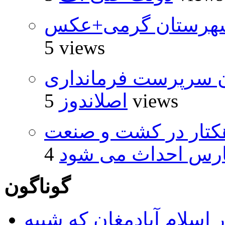
شهرستان گرمی+عکس
5 views
ان سرپرست فرمانداری
5 views
اصلاندوز
هکتار در کشت و صنعت
ارس احداث می شود
گوناگون
 اسلام آبادمغان که شبیه