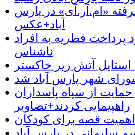
رفته «ام.آر.آی» در پارس
آباد+عکس
 پرداخت فطریه به افراد
ناشناس
استایل آتش زیر خاکستر
رای شهر پارس آباد شد
حمایت از سپاه پاسداران
راهپیمایی کردند+تصاویر
م سلیمانی در پارس آباد