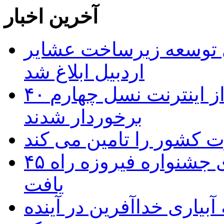
آخرین اخبار
 ریال برای توسعه زیرساخت عشایر
اردبیل ابلاغ شد
۴۰ روستای شهرستان گِرمی از اینترنت نسل چهارم
برخوردار شدند
۴۵ اثر هنرمندان اردبیلی به غربالگری جشنواره فیروزه راه
یافت
بیاری خداآفرین در آینده