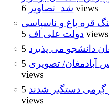
6 views
شد+تصاویر
نگ قره باغ و ناسپاسی
5 views
دولت علی اف
ان دانشجو می پذیرد
 آبادمغان/ تصویری
5
views
گِرمی دستگیر شدند
5
views