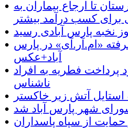
ستان تا ارجاع بیماران به
رای کسب درآمد بیشتر
وز نخبه پارس آبادی رسید
رفته «ام.آر.آی» در پارس
آباد+عکس
 پرداخت فطریه به افراد
ناشناس
استایل آتش زیر خاکستر
رای شهر پارس آباد شد
حمایت از سپاه پاسداران