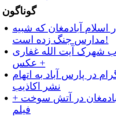
گوناگون
 اسلام آبادمغان که شبیه
مدارس جنگ زده است!
ب شهرک آیت الله غفاری
+ عکس
ام در پارس آباد به اتهام
نشر اکاذیب
آبادمغان در آتش سوخت +
فیلم