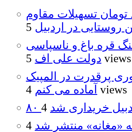
ار و ۴۸۰ میلیارد تومان تسهیلات مقاوم
روستایی در اردبیل
نگ قره باغ و ناسپاسی
5 views
دولت علی اف
ری پرقدرت در المپیک
4 views
آماده می کنم
اردبیل خریداری شد
ه «مغانه» منتشر شد