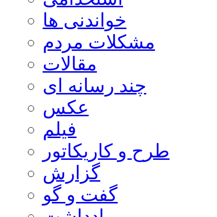
خواندنی ها
مشکلات مردم
مقالات
چند رسانه ای
عکس
فیلم
طرح و کاریکاتور
گزارش
گفت و گو
یادداشت