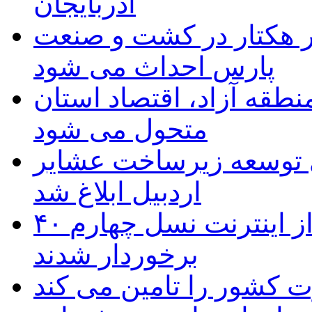
آذربایجان
ر هکتار در کشت و صنعت
پارس احداث می شود
منطقه آزاد، اقتصاد استان
متحول می شود
 ریال برای توسعه زیرساخت عشایر
اردبیل ابلاغ شد
۴۰ روستای شهرستان گِرمی از اینترنت نسل چهارم
برخوردار شدند