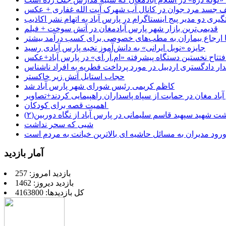
جسد مرد جوان در کانال آب شهرک آیت الله غفاری + عکس
یری دو مدیر پیج اینستاگرام در پارس آباد به اتهام نشر اکاذیب
قدیمی‌ترین بازار شهر پارس آبادمغان در آتش سوخت + فیلم
 تا ارجاع بیماران به مطب‌های خصوصی برای کسب درآمد بیشتر
جایزه «نوبل ایرانی» به دانش‌آموز نخبه پارس آبادی رسید
فتتاح نخستین دستگاه پیشرفته «ام.آر.آی» در پارس آباد+عکس
ر دادگستری اردبیل در مورد پرداخت فطریه به افراد ناشناس
حجاب استایل آتش زیر خاکستر
کاظم کریمی رئیس شورای شهر پارس آباد شد
باد مغان در حمایت از سپاه پاسداران راهپیمایی کردند+تصاویر
اهمیت قصه برای کودکان
شت شهید سپهبد قاسم سلیمانی در پارس آباد از نگاه دوربین(۲)
شبی که سحر نداشت
رود مدیران به مسائل حاشیه ای بالاترین خیانت به مردم است
آمار بازدید
بازدید امروز: 257
بازدید دیروز: 1462
کل بازدیدها: 4163800