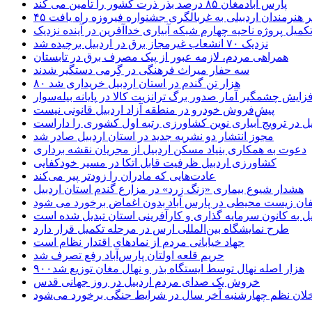
پارس آبادمغان ۸۵ درصد بذر ذرت کشور را تامین می کند
 اثر هنرمندان اردبیلی به غربالگری جشنواره فیروزه راه یافت
کمیل پروژه ناحیه چهارم شبکه آبیاری خداآفرین در آینده نزدیک
نزدیک ۷۰ انشعاب غیرمجاز برق در اردبیل برچیده شد
همراهی مردم، لازمه عبور از پیک مصرف برق در تابستان
سه حفار میراث فرهنگی در گِرمی دستگیر شدند
۸۰ هزار تن گندم در استان اردبیل خریداری شد
فزایش چشمگیر آمار صدور برگ ترانزیت کالا در پایانه بیله‌سوار
پیش‌فروش خودرو در منطقه آزاد اردبیل قانونی نیست
یل در ترویج آبیاری نوین کشاورزی رتبه اول کشوری را داراست
مجوز انتشار دو نشریه جدید در استان اردبیل صادر شد
دعوت به همکاری بنیاد مسکن اردبیل از مجریان نقشه برداری
کشاورزی اردبیل ظرفیت قابل اتکا در مسیر خودکفایی
عادت‌هایی که مادران را زودتر پیر می‌کند
هشدار شیوع بیماری «زنگ زرد» در مزارع گندم استان اردبیل
لفان زیست محیطی در پارس آباد بدون اغماض برخورد می شود
یل به کانون سرمایه گذاری و کارآفرینی استان تبدیل شده است
طرح نمایشگاه بین‌المللی ارس در مرحله تکمیل قرار دارد
جهاد خیابانی مردم از نمادهای اقتدار نظام است
حریم قلعه اولتان پارس‌آباد رفع تصرف شد
۹۰۰هزار اصله نهال توسط ایستگاه بذر و نهال مغان توزیع شد
خروش یک صدای مردم اردبیل در روز جهانی قدس
خلان نظم چهارشنبه‌ آخر سال در شرایط جنگی برخورد می‌شود