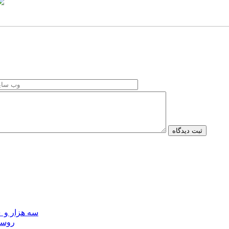
سه هزار و ۷۰۰ میلیارد ریال برای توسعه زیرساخت عشایر اردبیل ابلاغ شد
۴۰ رو