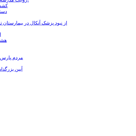
کشف 
دستگ
از نبود پزشک آنکال در بیمارستان
ا
هشدا
مردم پارس آ
آیین بزرگدا
و