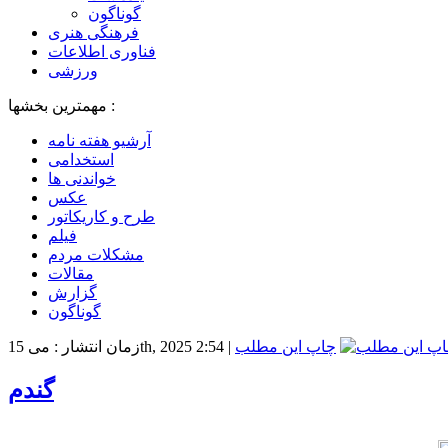
گوناگون
فرهنگی هنری
فناوری اطلاعات
ورزشی
مهمترین بخشها :
آرشیو هفته نامه
استخدامی
خواندنی ها
عکس
طرح و کاریکاتور
فیلم
مشکلات مردم
مقالات
گزارش
گوناگون
چاپ این مطلب
|
زمان انتشار : می 15th, 2025 2:54
گندم