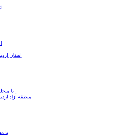
۴۵
ت
ا
استان اردب
با متخ
منطقه آزاد اردب
با م