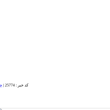
کد خبر : 25774
|