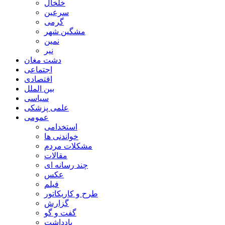
خلخال
سرعین
گرمی
مشگین شهر
نمین
نیر
دشت مغان
اجتماعی
اقتصادی
بین الملل
سیاسی
علمی پزشکی
عمومی
استخدامی
خواندنی ها
مشکلات مردم
مقالات
چند رسانه ای
عکس
فیلم
طرح و کاریکاتور
گزارش
گفت و گو
یادداشت