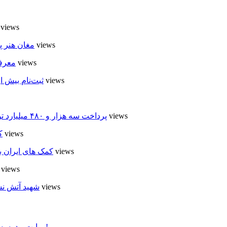
8 views
6 views
مغان هنر پ
4 views
معرفی
4 views
ثبت‌نام بیش از ۵۰۰۰ داوطلب در انتخابات شوراهای روستا در
4 views
پرداخت سه هزار و ۴۸۰ میلیارد تومان تسهیلات مقاوم سازی مسکن روستایی در اردبیل
4 views
ک
4 views
کمک های ایران ب
4 views
4 views
شهید آتش نش
روایت مدرسه «لوله دره» در اسلام آبادمغان که شبیه مدارس جنگ زده است!