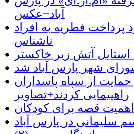
رفته «ام.آر.آی» در پارس
آباد+عکس
 پرداخت فطریه به افراد
ناشناس
استایل آتش زیر خاکستر
رای شهر پارس آباد شد
حمایت از سپاه پاسداران
راهپیمایی کردند+تصاویر
م سلیمانی در پارس آباد