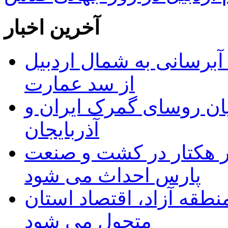
آخرین اخبار
 مجوز ماده ۲۳ طرح آبرسانی به شمال اردبیل
از سد عمارت
ان روسای گمرک ایران و
آذربایجان
ر هکتار در کشت و صنعت
پارس احداث می شود
منطقه آزاد، اقتصاد استان
متحول می شود