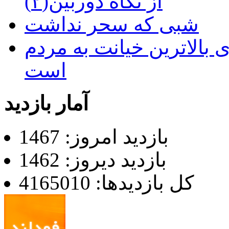
از نگاه دوربین(۲)
شبی که سحر نداشت
 بالاترین خیانت به مردم
است
آمار بازدید
بازدید امروز: 1467
بازدید دیروز: 1462
کل بازدیدها: 4165010