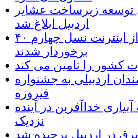
 ریال برای توسعه زیرساخت عشایر
اردبیل ابلاغ شد
۴۰ روستای شهرستان گِرمی از اینترنت نسل چهارم
برخوردار شدند
 به۵۰ اثر هنرمندان اردبیلی به جشنواره
فیروزه
بیاری خداآفرین در آینده
نزدیک