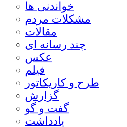
خواندنی ها
مشکلات مردم
مقالات
چند رسانه ای
عکس
فیلم
طرح و کاریکاتور
گزارش
گفت و گو
یادداشت