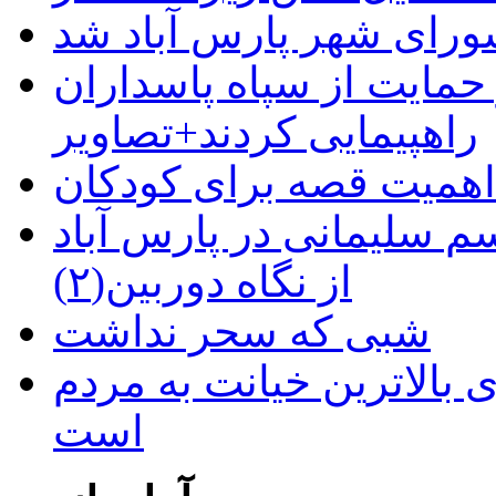
رای شهر پارس آباد شد
حمایت از سپاه پاسداران
راهپیمایی کردند+تصاویر
م سلیمانی در پارس آباد
از نگاه دوربین(۲)
شبی که سحر نداشت
 بالاترین خیانت به مردم
است