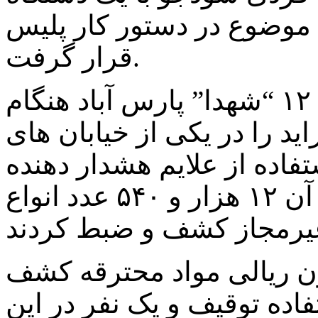
 موضوع در دستور کار پلیس
قرار گرفت.
وی افزود: ماموران کلانتری ۱۲ “شهدا” پارس آباد هنگام
د را در یکی از خیابان های
فاده از علایم هشدار دهنده
خودرو را متوقف و در بازرسی از آن ۱۲ هزار و ۵۴٠ عدد انواع
ره به ارزش ۲۵۰ میلیون ریالی مواد محترقه کشف
اده توقیف و یک نفر در این