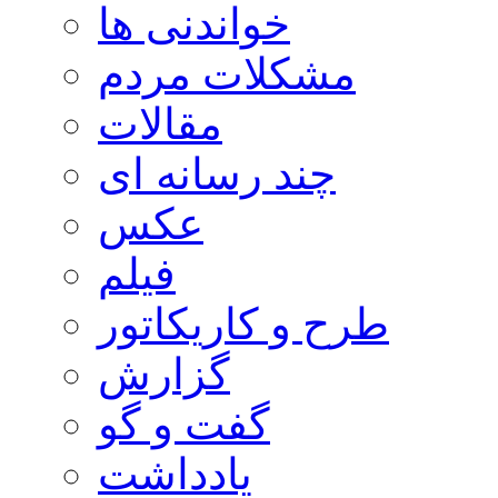
خواندنی ها
مشکلات مردم
مقالات
چند رسانه ای
عکس
فیلم
طرح و کاریکاتور
گزارش
گفت و گو
یادداشت