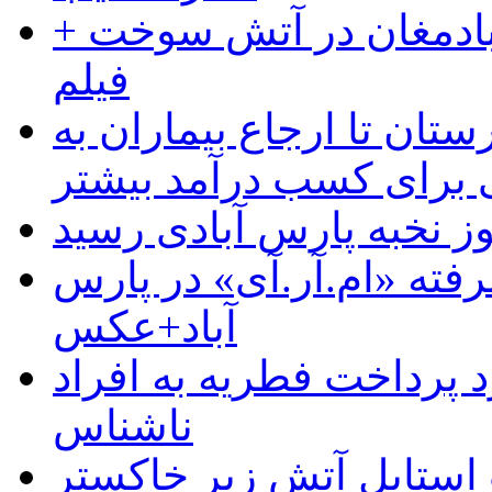
آبادمغان در آتش سوخت +
فیلم
ستان تا ارجاع بیماران به
رای کسب درآمد بیشتر
وز نخبه پارس آبادی رسید
رفته «ام.آر.آی» در پارس
آباد+عکس
 پرداخت فطریه به افراد
ناشناس
استایل آتش زیر خاکستر