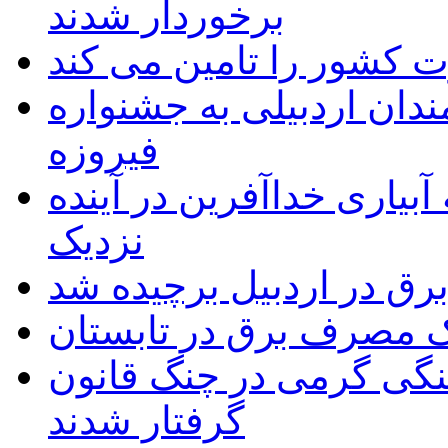
برخوردار شدند
 به۵۰ اثر هنرمندان اردبیلی به جشنواره
فیروزه
بیاری خداآفرین در آینده
نزدیک
یک مصرف برق در تابستان
نگی گرمی در چنگ قانون
گرفتار شدند