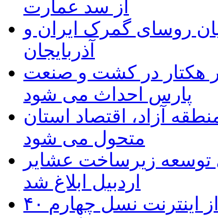
از سد عمارت
ان روسای گمرک ایران و
آذربایجان
ر هکتار در کشت و صنعت
پارس احداث می شود
منطقه آزاد، اقتصاد استان
متحول می شود
 ریال برای توسعه زیرساخت عشایر
اردبیل ابلاغ شد
۴۰ روستای شهرستان گِرمی از اینترنت نسل چهارم