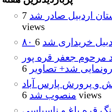
تان اردبیل صادر شد
7
views
اردبیل خریداری شد
د مرحوم جعفر قره پور
ونمایی شد+ تصاویر
ش و پرورش پارس آباد
6 views
منصوب شد
نگ قره باغ و ناسپاسی