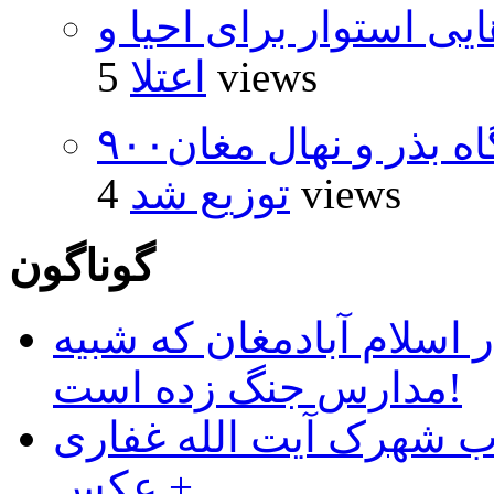
 استوار برای احیا و
5 views
اعتلا
۹۰۰هزار اصله نهال توسط ایستگاه بذر و نهال مغان
4 views
توزیع شد
گوناگون
 اسلام آبادمغان که شبیه
مدارس جنگ زده است!
ب شهرک آیت الله غفاری
+ عکس