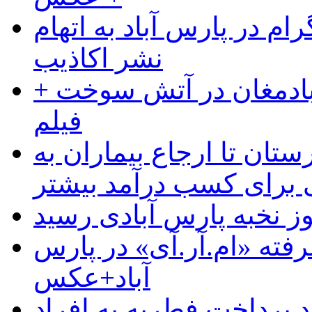
ام در پارس آباد به اتهام
نشر اکاذیب
آبادمغان در آتش سوخت +
فیلم
ستان تا ارجاع بیماران به
رای کسب درآمد بیشتر
وز نخبه پارس آبادی رسید
رفته «ام.آر.آی» در پارس
آباد+عکس
 پرداخت فطریه به افراد