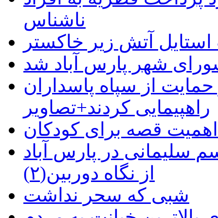
ناشناس
استایل آتش زیر خاکستر
رای شهر پارس آباد شد
حمایت از سپاه پاسداران
راهپیمایی کردند+تصاویر
م سلیمانی در پارس آباد
از نگاه دوربین(۲)
شبی که سحر نداشت
 بالاترین خیانت به مردم