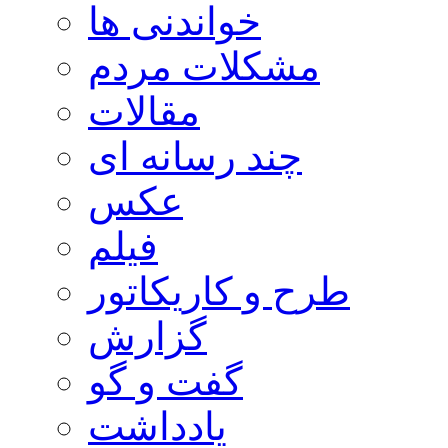
خواندنی ها
مشکلات مردم
مقالات
چند رسانه ای
عکس
فیلم
طرح و کاریکاتور
گزارش
گفت و گو
یادداشت