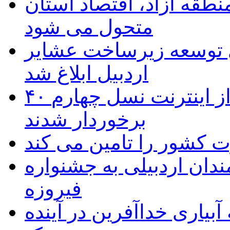
منطقه آزاد، اقتصاد استان
متحول می شود
 ریال برای توسعه زیرساخت عشایر
اردبیل ابلاغ شد
۴۰ روستای شهرستان گِرمی از اینترنت نسل چهارم
برخوردار شدند
 به۵۰ اثر هنرمندان اردبیلی به جشنواره
فیروزه
بیاری خداآفرین در آینده