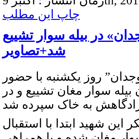
بر 9th, 2016 8:25
چاپ این مطلب
ان» در بیله سوار تشییع
شد+تصاویر
جدان” روز یکشنبه با حضور
یله سوار مغان تشییع و در
ر این شهید ابتدا با استقبال
وار مغان شده و با همراهی