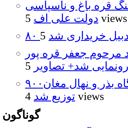
نگ قره باغ و ناسپاسی
5 views
دولت علی اف
اردبیل خریداری شد
د مرحوم جعفر قره پور
ونمایی شد+ تصاویر
۹۰۰هزار اصله نهال توسط ایستگاه بذر و نهال مغان
4 views
توزیع شد
گوناگون