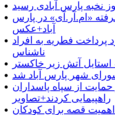
وز نخبه پارس آبادی رسید
رفته «ام.آر.آی» در پارس
آباد+عکس
 پرداخت فطریه به افراد
ناشناس
استایل آتش زیر خاکستر
رای شهر پارس آباد شد
حمایت از سپاه پاسداران
راهپیمایی کردند+تصاویر