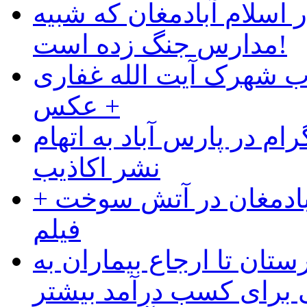
 اسلام آبادمغان که شبیه
مدارس جنگ زده است!
ب شهرک آیت الله غفاری
+ عکس
ام در پارس آباد به اتهام
نشر اکاذیب
آبادمغان در آتش سوخت +
فیلم
ستان تا ارجاع بیماران به
رای کسب درآمد بیشتر