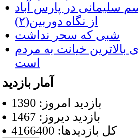
م سلیمانی در پارس آباد
از نگاه دوربین(۲)
شبی که سحر نداشت
 بالاترین خیانت به مردم
است
آمار بازدید
بازدید امروز: 1390
بازدید دیروز: 1467
کل بازدیدها: 4166400