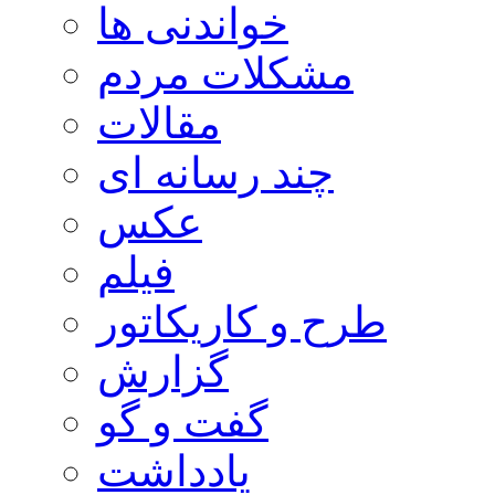
خواندنی ها
مشکلات مردم
مقالات
چند رسانه ای
عکس
فیلم
طرح و کاریکاتور
گزارش
گفت و گو
یادداشت