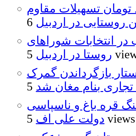
ار و ۴۸۰ میلیارد تومان تسهیلات مقاوم
روستایی در اردبیل
از ۵۰۰۰ داوطلب در انتخابات شوراهای
5 vie
روستا در اردبیل
تار بازگرداندن گمرک
 تجاری بنام مغان شد
نگ قره باغ و ناسپاسی
5 views
دولت علی اف