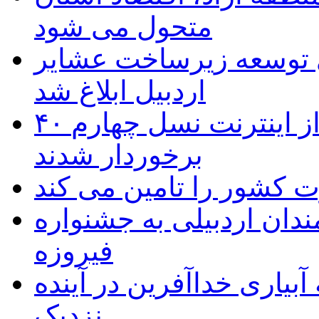
متحول می شود
 ریال برای توسعه زیرساخت عشایر
اردبیل ابلاغ شد
۴۰ روستای شهرستان گِرمی از اینترنت نسل چهارم
برخوردار شدند
 به۵۰ اثر هنرمندان اردبیلی به جشنواره
فیروزه
بیاری خداآفرین در آینده
نزدیک