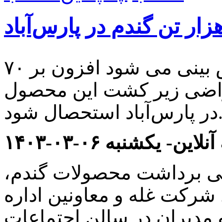
فرماندار پارس‌آباد گفت: پیش بینی می شود افزون بر ۷۰
 هزار هکتار اراضی زیر کشت این محصول
رس‌آباد استحصال شود.
لاین- یکشنبه ۰۶-۰۳-۱۴۰۳
گی برداشت محصولات گندم،
 شرکت غله و معاونین اداره
مدیران در سالن اجتماعات