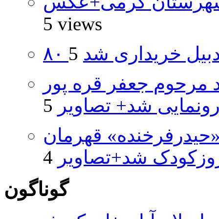
شهرستان گرمی+عکس
5 views
اردبیل خریداری شد
د مرحوم جعفر قره پور
ونمایی شد+ تصاویر
«حیدرفرخنده» قهرمان
روزکودک شد+تصاویر
گوناگون