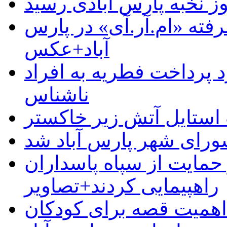
وز نخبه پارس آبادی رسید
رفته «ام.آر.آی» در پارس
آباد+عکس
 پرداخت فطریه به افراد
ناشناس
استایل آتش زیر خاکستر
رای شهر پارس آباد شد
حمایت از سپاه پاسداران
راهپیمایی کردند+تصاویر