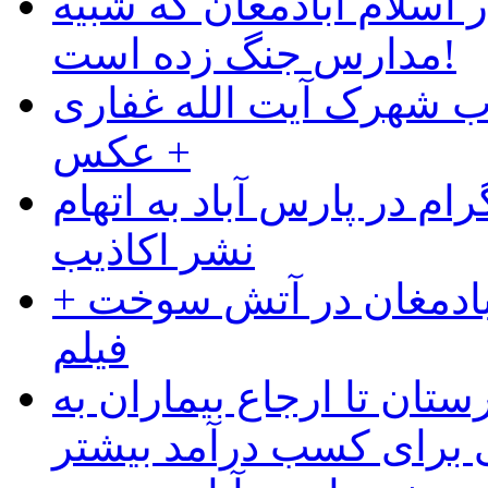
 اسلام آبادمغان که شبیه
مدارس جنگ زده است!
ب شهرک آیت الله غفاری
+ عکس
ام در پارس آباد به اتهام
نشر اکاذیب
آبادمغان در آتش سوخت +
فیلم
ستان تا ارجاع بیماران به
رای کسب درآمد بیشتر