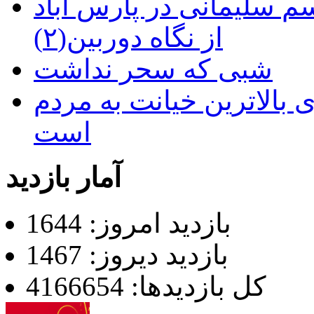
م سلیمانی در پارس آباد
از نگاه دوربین(۲)
شبی که سحر نداشت
 بالاترین خیانت به مردم
است
آمار بازدید
بازدید امروز: 1644
بازدید دیروز: 1467
کل بازدیدها: 4166654