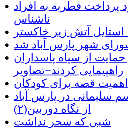
 پرداخت فطریه به افراد
ناشناس
استایل آتش زیر خاکستر
رای شهر پارس آباد شد
حمایت از سپاه پاسداران
راهپیمایی کردند+تصاویر
م سلیمانی در پارس آباد
از نگاه دوربین(۲)
شبی که سحر نداشت