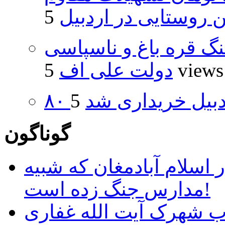
روستایی در اردبیل
نگ قره باغ و ناسپاسی
5 views
دولت علی اف
اردبیل خریداری شد
گوناگون
 اسلام آبادمغان که شبیه
مدارس جنگ زده است!
ب شهرک آیت الله غفاری