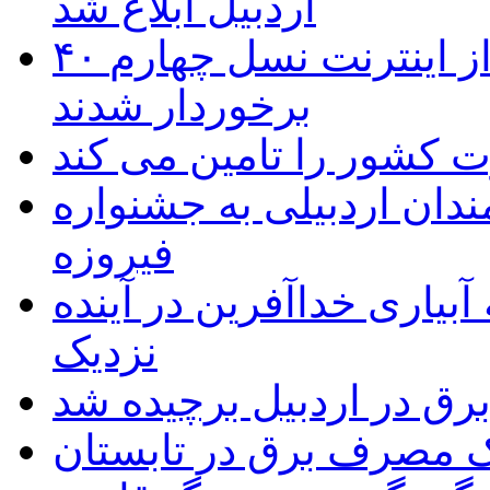
اردبیل ابلاغ شد
۴۰ روستای شهرستان گِرمی از اینترنت نسل چهارم
برخوردار شدند
 به۵۰ اثر هنرمندان اردبیلی به جشنواره
فیروزه
بیاری خداآفرین در آینده
نزدیک
یک مصرف برق در تابستان