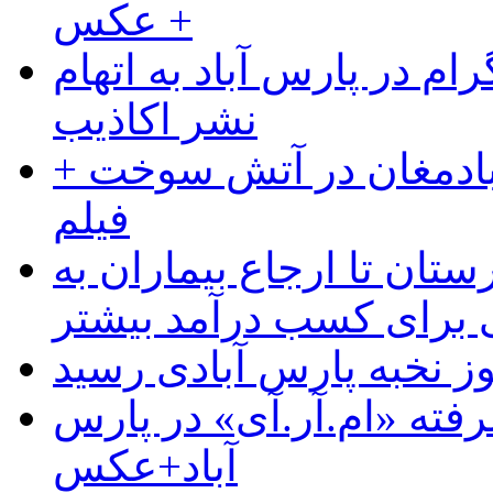
+ عکس
ام در پارس آباد به اتهام
نشر اکاذیب
آبادمغان در آتش سوخت +
فیلم
ستان تا ارجاع بیماران به
رای کسب درآمد بیشتر
وز نخبه پارس آبادی رسید
رفته «ام.آر.آی» در پارس
آباد+عکس