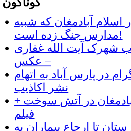
گوناگون
 اسلام آبادمغان که شبیه
مدارس جنگ زده است!
ب شهرک آیت الله غفاری
+ عکس
ام در پارس آباد به اتهام
نشر اکاذیب
آبادمغان در آتش سوخت +
فیلم
ستان تا ارجاع بیماران به