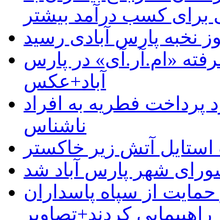
رای کسب درآمد بیشتر
وز نخبه پارس آبادی رسید
رفته «ام.آر.آی» در پارس
آباد+عکس
 پرداخت فطریه به افراد
ناشناس
استایل آتش زیر خاکستر
رای شهر پارس آباد شد
حمایت از سپاه پاسداران
راهپیمایی کردند+تصاویر