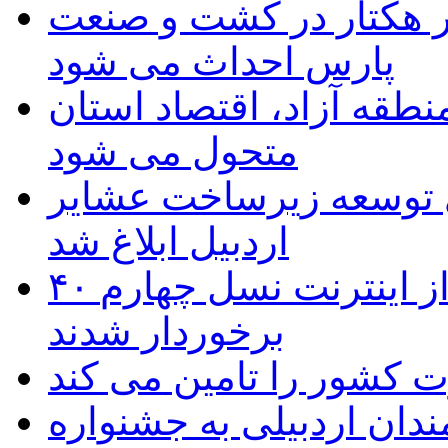
ر هکتار در کشت و صنعت
پارس احداث می شود
منطقه آزاد، اقتصاد استان
متحول می شود
 ریال برای توسعه زیرساخت عشایر
اردبیل ابلاغ شد
۴۰ روستای شهرستان گِرمی از اینترنت نسل چهارم
برخوردار شدند
 به۵۰ اثر هنرمندان اردبیلی به جشنواره