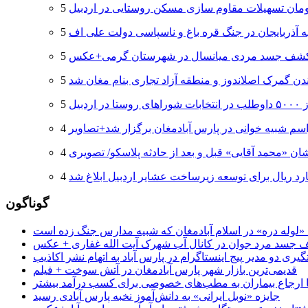
ه آذربایجان در جنگ قره باغ و ناسپاسی دولت علی اف
شف جسد مردی میانسال در شهرستان گرمی+عکس
دن گمرک اصلاندوز و منطقه آزاد تجاری بنام مغان شد
 اردبیل
سم شبیه خوانی در پارس آبادمغان برگزار شد+تصاویر
ان «محمد آقایی» قبل و بعد از حادثه پلاسکو/ تصویری
گوناگون
جسد مرد جوان در کانال آب شهرک آیت الله غفاری + عکس
یری دو مدیر پیج اینستاگرام در پارس آباد به اتهام نشر اکاذیب
قدیمی‌ترین بازار شهر پارس آبادمغان در آتش سوخت + فیلم
 تا ارجاع بیماران به مطب‌های خصوصی برای کسب درآمد بیشتر
جایزه «نوبل ایرانی» به دانش‌آموز نخبه پارس آبادی رسید