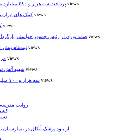
5 views
پرداخت سه هزار و ۴۸۰ میلیارد تومان تسهیلات مقاوم سازی مسکن روستایی در اردبیل
5 views
کمک های ایران ب
5 views
ک
5 views
صمد نوری از رئیس جمهور خواستار بازگردان
5 views
ثبت‌نام بیش از ۵۰۰۰ داوطلب در انتخابات شوراهای روستا در
4 views
مرا
4 views
شهید آتش نش
4 views
سه هزار و ۷۰۰ میلیارد ریال برای توسعه زیرساخت عشایر اردبیل ابلاغ شد
روایت مدرسه «لوله دره» در اسلام آبادمغان که شبیه مدارس جنگ زده است!
کشف 
دستگ
از نبود پزشک آنکال در بیمارستان