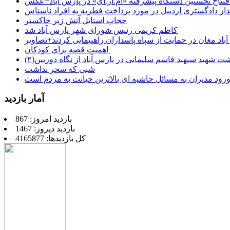
فتتاح نخستین دستگاه پیشرفته «ام.آر.آی» در پارس آباد+عکس
ر دادگستری اردبیل در مورد پرداخت فطریه به افراد ناشناس
حجاب استایل آتش زیر خاکستر
کاظم کریمی رئیس شورای شهر پارس آباد شد
باد مغان در حمایت از سپاه پاسداران راهپیمایی کردند+تصاویر
اهمیت قصه برای کودکان
شت شهید سپهبد قاسم سلیمانی در پارس آباد از نگاه دوربین(۲)
شبی که سحر نداشت
رود مدیران به مسائل حاشیه ای بالاترین خیانت به مردم است
آمار بازدید
بازدید امروز: 867
بازدید دیروز: 1467
کل بازدیدها: 4165877