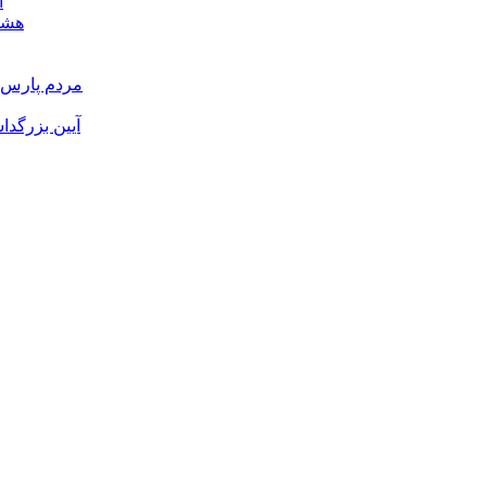
ا
هشدا
مردم پارس آ
آیین بزرگدا
و