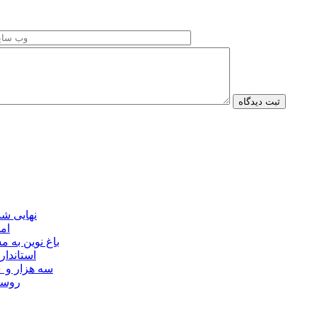
نهایی شدن مجوز ماده ۲۳
ام
باغ نوین به
استاندار
سه هزار و ۷۰۰ میلیارد ریال برای توسعه زیرساخت عشایر اردبیل ابلاغ شد
۴۰ رو