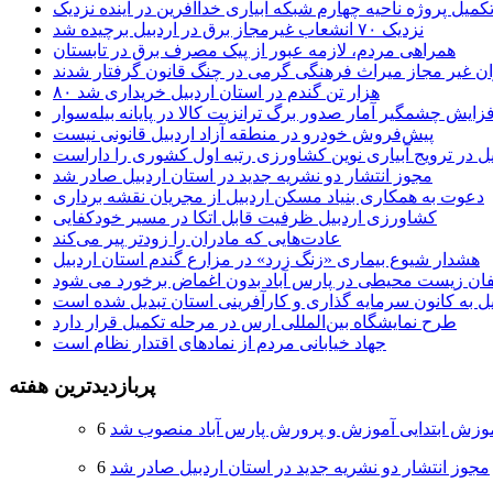
کمیل پروژه ناحیه چهارم شبکه آبیاری خداآفرین در آینده نزدیک
نزدیک ۷۰ انشعاب غیرمجاز برق در اردبیل برچیده شد
همراهی مردم، لازمه عبور از پیک مصرف برق در تابستان
ن غیر مجاز میراث فرهنگی گرمی در چنگ قانون گرفتار شدند
۸۰ هزار تن گندم در استان اردبیل خریداری شد
فزایش چشمگیر آمار صدور برگ ترانزیت کالا در پایانه بیله‌سوار
پیش‌فروش خودرو در منطقه آزاد اردبیل قانونی نیست
یل در ترویج آبیاری نوین کشاورزی رتبه اول کشوری را داراست
مجوز انتشار دو نشریه جدید در استان اردبیل صادر شد
دعوت به همکاری بنیاد مسکن اردبیل از مجریان نقشه برداری
کشاورزی اردبیل ظرفیت قابل اتکا در مسیر خودکفایی
عادت‌هایی که مادران را زودتر پیر می‌کند
هشدار شیوع بیماری «زنگ زرد» در مزارع گندم استان اردبیل
لفان زیست محیطی در پارس آباد بدون اغماض برخورد می شود
یل به کانون سرمایه گذاری و کارآفرینی استان تبدیل شده است
طرح نمایشگاه بین‌المللی ارس در مرحله تکمیل قرار دارد
جهاد خیابانی مردم از نمادهای اقتدار نظام است
پربازدیدترین هفته
وزش ابتدایی آموزش و پرورش پارس آباد منصوب شد
مجوز انتشار دو نشریه جدید در استان اردبیل صادر شد