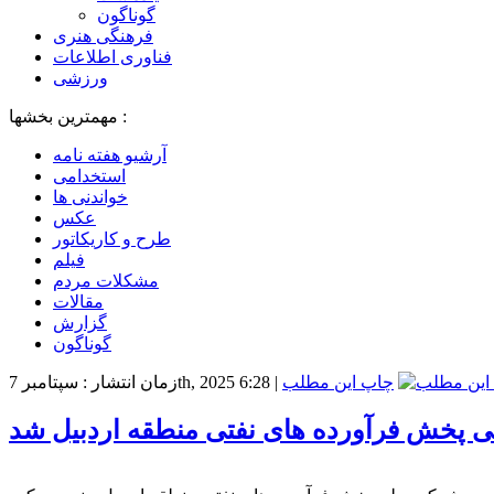
گوناگون
فرهنگی هنری
فناوری اطلاعات
ورزشی
مهمترین بخشها :
آرشیو هفته نامه
استخدامی
خواندنی ها
عکس
طرح و کاریکاتور
فیلم
مشکلات مردم
مقالات
گزارش
گوناگون
چاپ این مطلب
|
زمان انتشار : سپتامبر 7th, 2025 6:28
ی پخش فرآورده های نفتی منطقه اردبیل شد