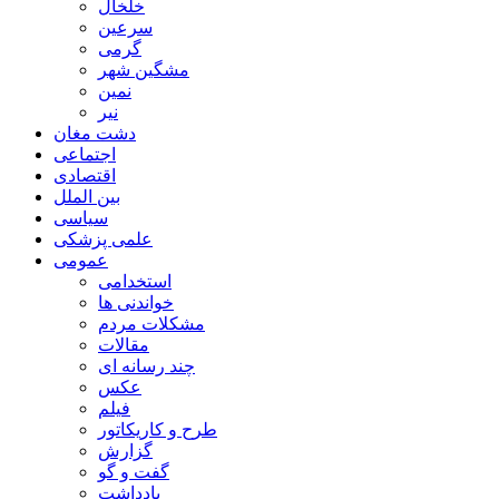
خلخال
سرعین
گرمی
مشگین شهر
نمین
نیر
دشت مغان
اجتماعی
اقتصادی
بین الملل
سیاسی
علمی پزشکی
عمومی
استخدامی
خواندنی ها
مشکلات مردم
مقالات
چند رسانه ای
عکس
فیلم
طرح و کاریکاتور
گزارش
گفت و گو
یادداشت