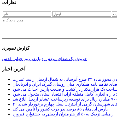
نظرات
گزارش تصویری
خروش یک صدای مردم اردبیل در روز جهانی قدس
آخرین اخبار
 طرح آبرسانی به شمال اردبیل از سد عمارت
ضای تفاهم نامه همکاری میان روسای گمرک ایران و آذربایجان
 مساحت یک هزار هکتار در کشت و صنعت پارس احداث می شود
: با راه اندازی کامل منطقه آزاد، اقتصاد استان متحول می شود
ستای شهرستان گِرمی از اینترنت نسل چهارم برخوردار شدند
پارس آبادمغان ۸۵ درصد بذر ذرت کشور را تامین می کند
راهیابی نزدیک به۵۰ اثر هنرمندان اردبیلی به جشنواره فیروزه