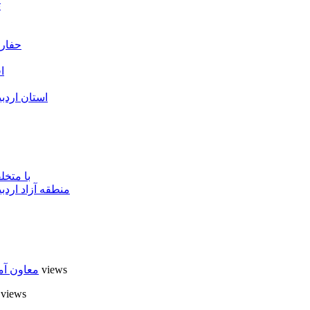
ت
حفارا
ا
استان اردب
با متخ
منطقه آزاد اردب
6 views
معاون آم
6 views