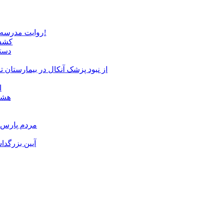
روایت مدرسه «لوله دره» در اسلام آبادمغان که شبیه مدارس جنگ زده است!
کشف 
دستگ
از نبود پزشک آنکال در بیمارستان
ا
هشدا
مردم پارس آ
آیین بزرگدا
و