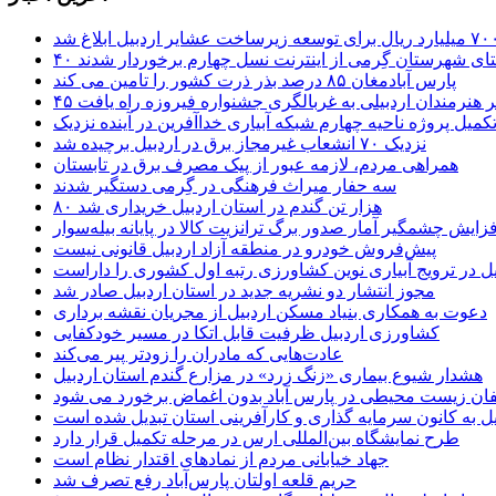
ستای شهرستان گِرمی از اینترنت نسل چهارم برخوردار شدند
پارس آبادمغان ۸۵ درصد بذر ذرت کشور را تامین می کند
 اثر هنرمندان اردبیلی به غربالگری جشنواره فیروزه راه یافت
کمیل پروژه ناحیه چهارم شبکه آبیاری خداآفرین در آینده نزدیک
نزدیک ۷۰ انشعاب غیرمجاز برق در اردبیل برچیده شد
همراهی مردم، لازمه عبور از پیک مصرف برق در تابستان
سه حفار میراث فرهنگی در گِرمی دستگیر شدند
۸۰ هزار تن گندم در استان اردبیل خریداری شد
فزایش چشمگیر آمار صدور برگ ترانزیت کالا در پایانه بیله‌سوار
پیش‌فروش خودرو در منطقه آزاد اردبیل قانونی نیست
یل در ترویج آبیاری نوین کشاورزی رتبه اول کشوری را داراست
مجوز انتشار دو نشریه جدید در استان اردبیل صادر شد
دعوت به همکاری بنیاد مسکن اردبیل از مجریان نقشه برداری
کشاورزی اردبیل ظرفیت قابل اتکا در مسیر خودکفایی
عادت‌هایی که مادران را زودتر پیر می‌کند
هشدار شیوع بیماری «زنگ زرد» در مزارع گندم استان اردبیل
لفان زیست محیطی در پارس آباد بدون اغماض برخورد می شود
یل به کانون سرمایه گذاری و کارآفرینی استان تبدیل شده است
طرح نمایشگاه بین‌المللی ارس در مرحله تکمیل قرار دارد
جهاد خیابانی مردم از نمادهای اقتدار نظام است
حریم قلعه اولتان پارس‌آباد رفع تصرف شد