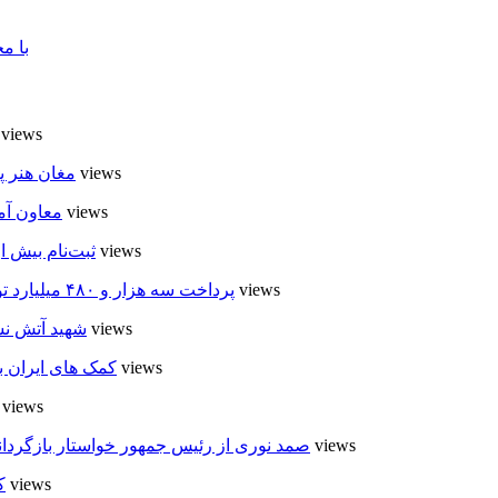
با م
8 views
6 views
مغان هنر پ
5 views
معاون آم
4 views
ثبت‌نام بیش از ۵۰۰۰ داوطلب در انتخابات شوراهای روستا در
4 views
پرداخت سه هزار و ۴۸۰ میلیارد تومان تسهیلات مقاوم سازی مسکن روستایی در اردبیل
4 views
شهید آتش نش
4 views
کمک های ایران ب
4 views
4 views
صمد نوری از رئیس جمهور خواستار بازگردان
4 views
ک