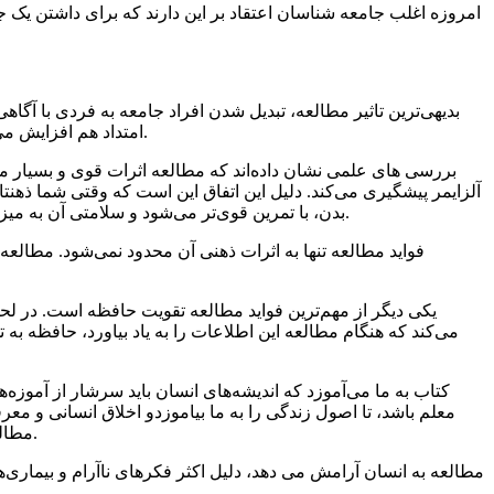
امروزه اغلب جامعه شناسان اعتقاد بر این دارند که برای داشتن یک
بدیهی‌ترین تاثیر مطالعه، تبدیل شدن افراد جامعه به فردی با آگا
امتداد هم افزایش می‌یابد. هر زمان که کتاب مطالعه شود، به آگاهی افزوده می‌شود و این به خودی خود از شگفت انگیزترین نتایجی است که می‌توان به آن رسید.
بررسی های علمی نشان داده‌اند که مطالعه اثرات قوی و بسیار مث
آلزایمر پیشگیری می‌کند. دلیل این اتفاق این است که وقتی شما ذهنت
بدن، با تمرین قوی‌تر می‌شود و سلامتی آن به میزان بیشتری حفظ می‌شود. کارهایی مثل حل پازل و مطالعه از جمله فعالیت‌هایی است که ذهن را تمرین می‌دهد و به سلامت آن کمک می‌کند.
فواید مطالعه تنها به اثرات ذهنی آن محدود نمی‌شود. مطالعه
یکی دیگر از مهم‌ترین فواید مطالعه تقویت حافظه است. در لح
می‌کند که هنگام مطالعه این اطلاعات را به یاد بیاورد، حافظه به
کتاب به ما می‌آموزد که اندیشه‌های انسان باید سرشار از آموزه
معلم باشد، تا اصول زندگی را به ما بیاموزدو اخلاق انسانی و معرف
مطالعه انسان را به پرواز در می‌آورد تا کمی از پستی‌ و بلندی‌های روزگار فاصله بگیرد و در آسمان علم و اندیشه که منشأ آرامش است، سیر کند.
مطالعه به انسان آرامش می دهد، دلیل اکثر فکر‌های ناآرام و بیما