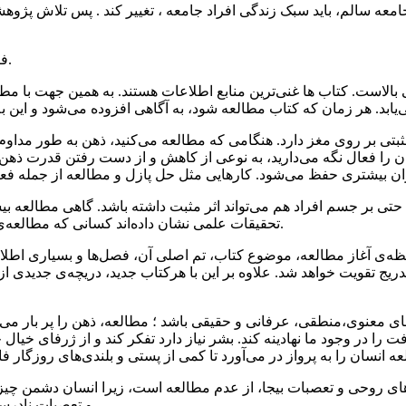
 جامعه سالم، باید سبک زندگی افراد جامعه ، تغییر کند . پس تلاش پ
فرآیندهای ذیل تاثیر مطالعه بر سبک زندگی را می تواند تاثیر گزار باشد.
هی بالاست. کتاب‌ ها غنی‌ترین منابع اطلاعات هستند. به همین جهت با 
بتی بر روی مغز دارد. هنگامی که مطالعه می‌کنید، ذهن به طور مداوم 
ان را فعال نگه می‌دارید، به نوعی از کاهش و از دست رفتن قدرت ذهن 
 حتی بر جسم افراد هم می‌تواند اثر مثبت داشته باشد. گاهی مطالعه ب
تحقیقات علمی نشان داده‌اند کسانی که مطالعه‌ی بیشتری دارند، سطح استرس و اضطرابشان از دیگران پایین‌تر است.
ظه‌ی آغاز مطالعه، موضوع کتاب، تم اصلی آن، فصل‌ها و بسیاری اطلاع
 تدریج تقویت خواهد شد. علاوه بر این با هرکتاب جدید، دریچه‌ی جدیدی
‌های معنوی،منطقی، عرفانی و حقیقی باشد ؛ مطالعه، ذهن را پر بار می‌
ت را در وجود ما نهادینه کند. بشر نیاز دارد تفکر کند و از ژرفای خیال
ری‌های روحی و تعصبات بیجا، از عدم مطالعه است، زیرا انسان دشمن 
و تعصبات نادرستی که بر بعضی افراد حاکم است، ناشی از نفهمیدن و دانش کم است.