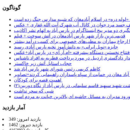
گوناگون
جسد مرد جوان در کانال آب شهرک آیت الله غفاری + عکس
یری دو مدیر پیج اینستاگرام در پارس آباد به اتهام نشر اکاذیب
قدیمی‌ترین بازار شهر پارس آبادمغان در آتش سوخت + فیلم
 تا ارجاع بیماران به مطب‌های خصوصی برای کسب درآمد بیشتر
جایزه «نوبل ایرانی» به دانش‌آموز نخبه پارس آبادی رسید
فتتاح نخستین دستگاه پیشرفته «ام.آر.آی» در پارس آباد+عکس
ر دادگستری اردبیل در مورد پرداخت فطریه به افراد ناشناس
حجاب استایل آتش زیر خاکستر
کاظم کریمی رئیس شورای شهر پارس آباد شد
باد مغان در حمایت از سپاه پاسداران راهپیمایی کردند+تصاویر
اهمیت قصه برای کودکان
شت شهید سپهبد قاسم سلیمانی در پارس آباد از نگاه دوربین(۲)
شبی که سحر نداشت
رود مدیران به مسائل حاشیه ای بالاترین خیانت به مردم است
آمار بازدید
بازدید امروز: 349
بازدید دیروز: 1462