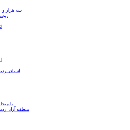
سه هزار و ۷۰۰ میلیارد ریال برای توسعه زیرساخت عشایر اردبیل ابلاغ شد
۴۰ رو
۴۵
ت
ا
استان اردب
با متخ
منطقه آزاد اردب