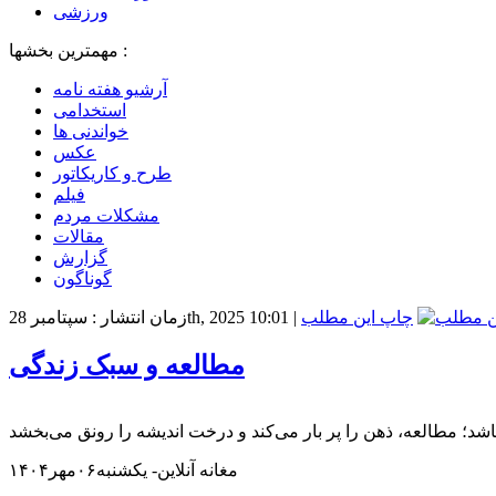
ورزشی
مهمترین بخشها :
آرشیو هفته نامه
استخدامی
خواندنی ها
عکس
طرح و کاریکاتور
فیلم
مشکلات مردم
مقالات
گزارش
گوناگون
چاپ این مطلب
|
زمان انتشار : سپتامبر 28th, 2025 10:01
مطالعه و سبک زندگی
مغانه آنلاین- یکشنبه۰۶مهر۱۴۰۴