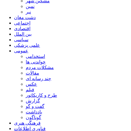
مشگین شهر
نمین
نیر
دشت مغان
اجتماعی
اقتصادی
بین الملل
سیاسی
علمی پزشکی
عمومی
استخدامی
خواندنی ها
مشکلات مردم
مقالات
چند رسانه ای
عکس
فیلم
طرح و کاریکاتور
گزارش
گفت و گو
یادداشت
گوناگون
فرهنگی هنری
فناوری اطلاعات