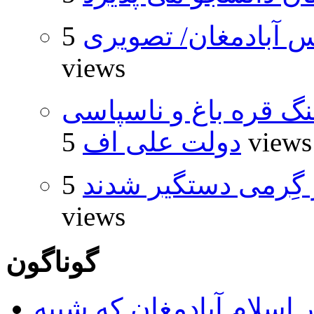
 آبادمغان/ تصویری
5
views
نگ قره باغ و ناسپاسی
5 views
دولت علی اف
گِرمی دستگیر شدند
5
views
گوناگون
 اسلام آبادمغان که شبیه