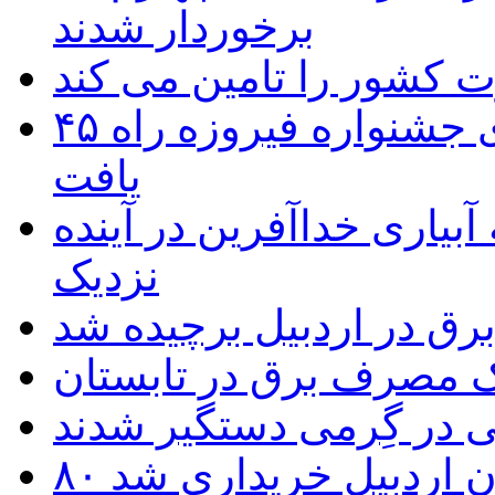
برخوردار شدند
۴۵ اثر هنرمندان اردبیلی به غربالگری جشنواره فیروزه راه
یافت
بیاری خداآفرین در آینده
نزدیک
یک مصرف برق در تابستان
 در گِرمی دستگیر شدند
تان اردبیل خریداری شد