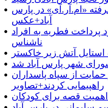
رفته «ام.آر.آی» در پارس
آباد+عکس
 پرداخت فطریه به افراد
ناشناس
استایل آتش زیر خاکستر
رای شهر پارس آباد شد
حمایت از سپاه پاسداران
راهپیمایی کردند+تصاویر
م سلیمانی در پارس آباد