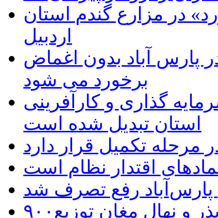
د» در مزارع گندم استان
اردبیل
 پارس آباد بدون اغماض
برخورد می شود
رمایه گذاری و کارآفرینی
استان تبدیل شده است
 مرحله تکمیل قرار دارد
نمادهای اقتدار نظام است
 پارس‌آباد رفع تصرف شد
۹۰۰هزار اصله نهال توسط ایستگاه بذر و نهال مغان توزیع