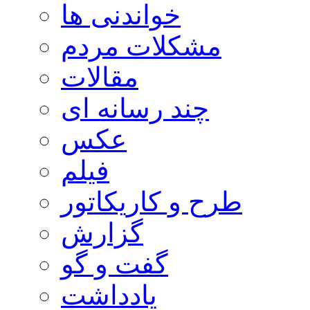
خواندنی ها
مشکلات مردم
مقالات
چند رسانه ای
عکس
فیلم
طرح و کاریکاتور
گزارش
گفت و گو
یادداشت