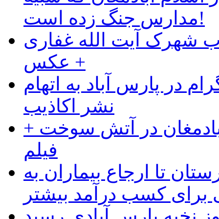
مدارس جنگ زده است!
ب شهرک آیت الله غفاری
+ عکس
ام در پارس آباد به اتهام
نشر اکاذیب
آبادمغان در آتش سوخت +
فیلم
ستان تا ارجاع بیماران به
رای کسب درآمد بیشتر
وز نخبه پارس آبادی رسید