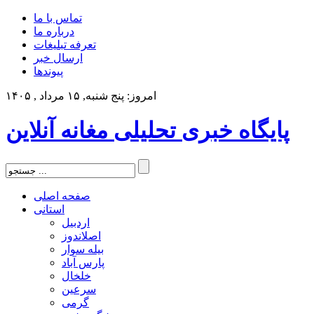
تماس با ما
درباره ما
تعرفه تبلیغات
ارسال خبر
پیوندها
امروز: پنج شنبه, ۱۵ مرداد , ۱۴۰۵
پایگاه خبری تحلیلی مغانه آنلاین
صفحه اصلی
استانی
اردبیل
اصلاندوز
بیله سوار
پارس آباد
خلخال
سرعین
گرمی