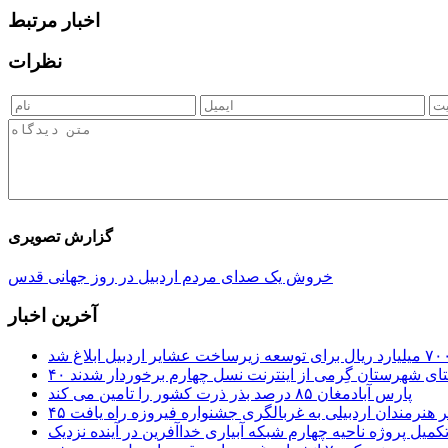
اخبار مرتبط
نظرات
گزارش تصویری
خروش یک صدای مردم اردبیل در روز جهانی قدس
آخرین اخبار
ستای شهرستان گِرمی از اینترنت نسل چهارم برخوردار شدند
پارس آبادمغان ۸۵ درصد بذر ذرت کشور را تامین می کند
 اثر هنرمندان اردبیلی به غربالگری جشنواره فیروزه راه یافت
کمیل پروژه ناحیه چهارم شبکه آبیاری خداآفرین در آینده نزدیک