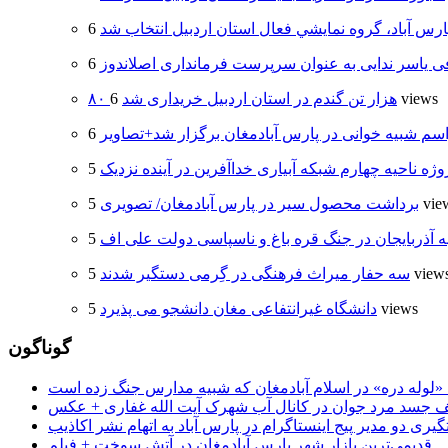
ارس آباد، گروه نمايشي فعال استان اردبيل انتخاب شد
 یاسر ندایی به عنوان سرپرست فرمانداری اصلاندوز
6 views
۸۰ هزار تن گندم در استان اردبیل خریداری شد
سم شبیه خوانی در پارس آبادمغان برگزار شد+تصاویر
وژه ناحیه چهارم شبکه آبیاری خداآفرین در آینده نزدیک
5 vi
برداشت محصول سیر در پارس آبادمغان/ تصویری
ه آذربایجان در جنگ قره باغ و ناسپاسی دولت علی اف
5 view
سه حفار میراث فرهنگی در گِرمی دستگیر شدند
5 views
دانشگاه غیرانتفاعی مغان دانشجو می پذیرد
گوناگون
جسد مرد جوان در کانال آب شهرک آیت الله غفاری + عکس
یری دو مدیر پیج اینستاگرام در پارس آباد به اتهام نشر اکاذیب
قدیمی‌ترین بازار شهر پارس آبادمغان در آتش سوخت + فیلم