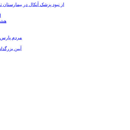
از نبود پزشک آنکال در بیمارستان
ا
هشدا
مردم پارس آ
آیین بزرگدا
و