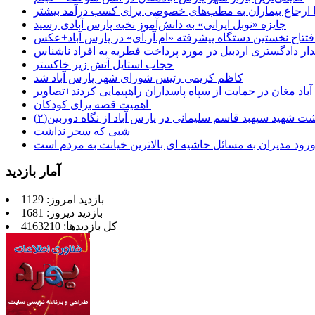
 تا ارجاع بیماران به مطب‌های خصوصی برای کسب درآمد بیشتر
جایزه «نوبل ایرانی» به دانش‌آموز نخبه پارس آبادی رسید
فتتاح نخستین دستگاه پیشرفته «ام.آر.آی» در پارس آباد+عکس
ر دادگستری اردبیل در مورد پرداخت فطریه به افراد ناشناس
حجاب استایل آتش زیر خاکستر
کاظم کریمی رئیس شورای شهر پارس آباد شد
باد مغان در حمایت از سپاه پاسداران راهپیمایی کردند+تصاویر
اهمیت قصه برای کودکان
شت شهید سپهبد قاسم سلیمانی در پارس آباد از نگاه دوربین(۲)
شبی که سحر نداشت
رود مدیران به مسائل حاشیه ای بالاترین خیانت به مردم است
آمار بازدید
بازدید امروز: 1129
بازدید دیروز: 1681
کل بازدیدها: 4163210