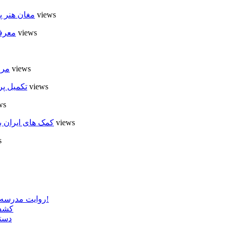
6 views
مغان هنر پ
6 views
معرفی
6 views
مرا
5 views
تکمیل پر
ews
5 views
کمک های ایران ب
s
روایت مدرسه «لوله دره» در اسلام آبادمغان که شبیه مدارس جنگ زده است!
کشف 
دستگ