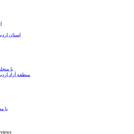
ا
استان اردب
با متخ
منطقه آزاد اردب
با م
7 views