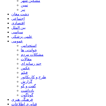
مشگین شهر
نمین
نیر
دشت مغان
اجتماعی
اقتصادی
بین الملل
سیاسی
علمی پزشکی
عمومی
استخدامی
خواندنی ها
مشکلات مردم
مقالات
چند رسانه ای
عکس
فیلم
طرح و کاریکاتور
گزارش
گفت و گو
یادداشت
گوناگون
فرهنگی هنری
فناوری اطلاعات