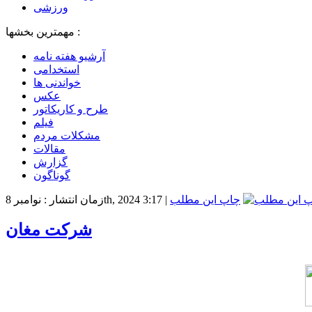
ورزشی
مهمترین بخشها :
آرشیو هفته نامه
استخدامی
خواندنی ها
عکس
طرح و کاریکاتور
فیلم
مشکلات مردم
مقالات
گزارش
گوناگون
چاپ این مطلب
|
زمان انتشار : نوامبر 8th, 2024 3:17
شرکت مغان