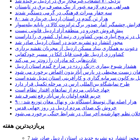
نزدیک ۷۰ انشعاب غیرمجاز برق در اردبیل برچیده شد
همراهی مردم، لازمه عبور از پیک مصرف برق در تابستان
سه حفار میراث فرهنگی در گِرمی دستگیر شدند
۸۰ هزار تن گندم در استان اردبیل خریداری شد
فزایش چشمگیر آمار صدور برگ ترانزیت کالا در پایانه بیله‌سوار
پیش‌فروش خودرو در منطقه آزاد اردبیل قانونی نیست
یل در ترویج آبیاری نوین کشاورزی رتبه اول کشوری را داراست
مجوز انتشار دو نشریه جدید در استان اردبیل صادر شد
دعوت به همکاری بنیاد مسکن اردبیل از مجریان نقشه برداری
کشاورزی اردبیل ظرفیت قابل اتکا در مسیر خودکفایی
عادت‌هایی که مادران را زودتر پیر می‌کند
هشدار شیوع بیماری «زنگ زرد» در مزارع گندم استان اردبیل
لفان زیست محیطی در پارس آباد بدون اغماض برخورد می شود
یل به کانون سرمایه گذاری و کارآفرینی استان تبدیل شده است
طرح نمایشگاه بین‌المللی ارس در مرحله تکمیل قرار دارد
جهاد خیابانی مردم از نمادهای اقتدار نظام است
حریم قلعه اولتان پارس‌آباد رفع تصرف شد
۹۰۰هزار اصله نهال توسط ایستگاه بذر و نهال مغان توزیع شد
خروش یک صدای مردم اردبیل در روز جهانی قدس
خلان نظم چهارشنبه‌ آخر سال در شرایط جنگی برخورد می‌شود
پربازدیدترین هفته
مجوز انتشار دو نشریه جدید در استان اردبیل صادر شد