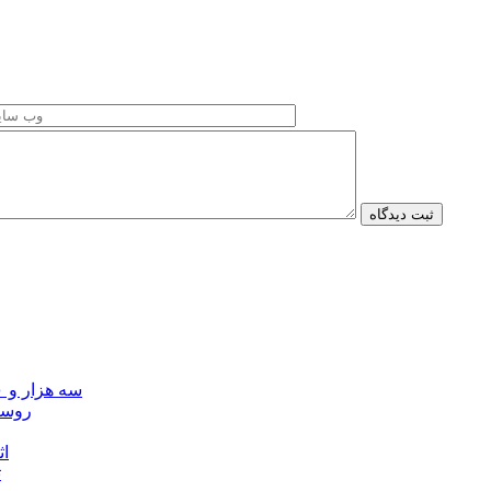
سه هزار و ۷۰۰ میلیارد ریال برای توسعه زیرساخت عشایر اردبیل ابلاغ شد
۴۰ رو
۴۵
ت