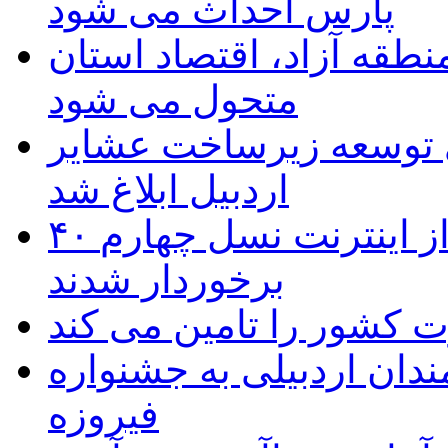
پارس احداث می شود
منطقه آزاد، اقتصاد استان
متحول می شود
 ریال برای توسعه زیرساخت عشایر
اردبیل ابلاغ شد
۴۰ روستای شهرستان گِرمی از اینترنت نسل چهارم
برخوردار شدند
 به۵۰ اثر هنرمندان اردبیلی به جشنواره
فیروزه