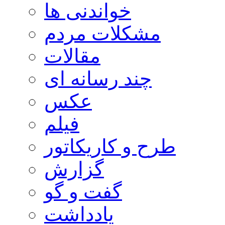
خواندنی ها
مشکلات مردم
مقالات
چند رسانه ای
عکس
فیلم
طرح و کاریکاتور
گزارش
گفت و گو
یادداشت