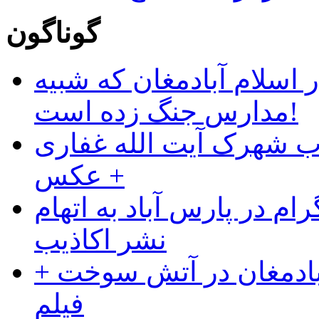
گوناگون
 اسلام آبادمغان که شبیه
مدارس جنگ زده است!
ب شهرک آیت الله غفاری
+ عکس
ام در پارس آباد به اتهام
نشر اکاذیب
آبادمغان در آتش سوخت +
فیلم