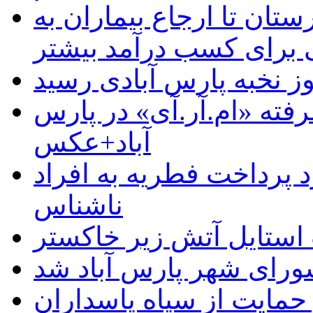
ستان تا ارجاع بیماران به
رای کسب درآمد بیشتر
وز نخبه پارس آبادی رسید
رفته «ام.آر.آی» در پارس
آباد+عکس
 پرداخت فطریه به افراد
ناشناس
استایل آتش زیر خاکستر
رای شهر پارس آباد شد
حمایت از سپاه پاسداران