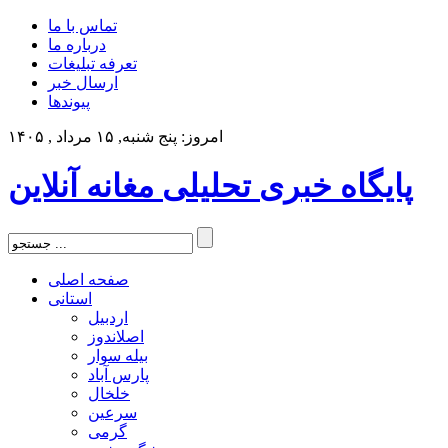
تماس با ما
درباره ما
تعرفه تبلیغات
ارسال خبر
پیوندها
امروز: پنج شنبه, ۱۵ مرداد , ۱۴۰۵
پایگاه خبری تحلیلی مغانه آنلاین
صفحه اصلی
استانی
اردبیل
اصلاندوز
بیله سوار
پارس آباد
خلخال
سرعین
گرمی