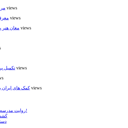
6 views
مرا
6 views
معرفی
6 views
مغان هنر پ
s
5 views
تکمیل پر
ews
5 views
کمک های ایران ب
روایت مدرسه «لوله دره» در اسلام آبادمغان که شبیه مدارس جنگ زده است!
کشف 
دستگ