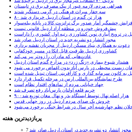
نزدیک ۷۰ انشعاب غیرمجاز برق در اردبیل برچیده شد
همراهی مردم، لازمه عبور از پیک مصرف برق در تابستان
سه حفار میراث فرهنگی در گِرمی دستگیر شدند
۸۰ هزار تن گندم در استان اردبیل خریداری شد
فزایش چشمگیر آمار صدور برگ ترانزیت کالا در پایانه بیله‌سوار
پیش‌فروش خودرو در منطقه آزاد اردبیل قانونی نیست
یل در ترویج آبیاری نوین کشاورزی رتبه اول کشوری را داراست
مجوز انتشار دو نشریه جدید در استان اردبیل صادر شد
دعوت به همکاری بنیاد مسکن اردبیل از مجریان نقشه برداری
کشاورزی اردبیل ظرفیت قابل اتکا در مسیر خودکفایی
عادت‌هایی که مادران را زودتر پیر می‌کند
هشدار شیوع بیماری «زنگ زرد» در مزارع گندم استان اردبیل
لفان زیست محیطی در پارس آباد بدون اغماض برخورد می شود
یل به کانون سرمایه گذاری و کارآفرینی استان تبدیل شده است
طرح نمایشگاه بین‌المللی ارس در مرحله تکمیل قرار دارد
جهاد خیابانی مردم از نمادهای اقتدار نظام است
حریم قلعه اولتان پارس‌آباد رفع تصرف شد
۹۰۰هزار اصله نهال توسط ایستگاه بذر و نهال مغان توزیع شد
خروش یک صدای مردم اردبیل در روز جهانی قدس
خلان نظم چهارشنبه‌ آخر سال در شرایط جنگی برخورد می‌شود
پربازدیدترین هفته
مجوز انتشار دو نشریه جدید در استان اردبیل صادر شد