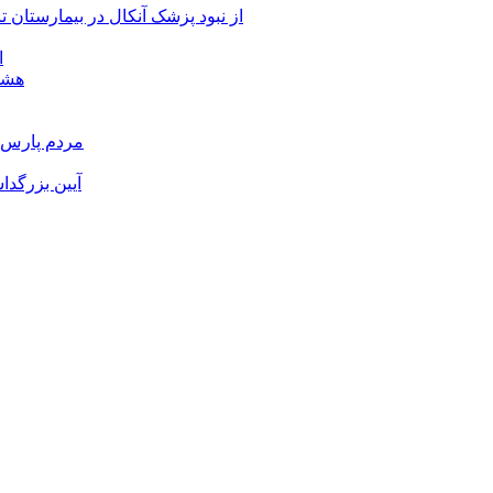
از نبود پزشک آنکال در بیمارستان
ا
هشدا
مردم پارس آ
آیین بزرگدا
و