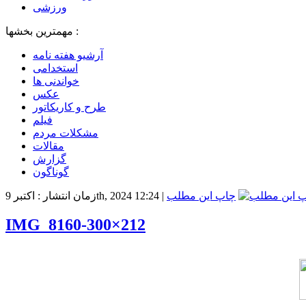
ورزشی
مهمترین بخشها :
آرشیو هفته نامه
استخدامی
خواندنی ها
عکس
طرح و کاریکاتور
فیلم
مشکلات مردم
مقالات
گزارش
گوناگون
چاپ این مطلب
|
زمان انتشار : اکتبر 9th, 2024 12:24
IMG_8160-300×212