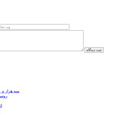
سه هزار و ۷۰۰ میلیارد ریال برای توسعه زیرساخت عشایر اردبیل ابلاغ شد
۴۰ رو
۴۵
ت