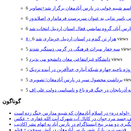
سم شبیه خوانی در پارس آبادمغان برگزار شد+تصاویر
 یاسر ندایی به عنوان سرپرست فرمانداری اصلاندوز
ارس آباد، گروه نمايشي فعال استان اردبيل انتخاب شد
6 views
۸۰ هزار تن گندم در استان اردبیل خریداری شد
5 view
سه حفار میراث فرهنگی در گِرمی دستگیر شدند
5 views
دانشگاه غیرانتفاعی مغان دانشجو می پذیرد
وژه ناحیه چهارم شبکه آبیاری خداآفرین در آینده نزدیک
5 vi
برداشت محصول سیر در پارس آبادمغان/ تصویری
ه آذربایجان در جنگ قره باغ و ناسپاسی دولت علی اف
گوناگون
جسد مرد جوان در کانال آب شهرک آیت الله غفاری + عکس
یری دو مدیر پیج اینستاگرام در پارس آباد به اتهام نشر اکاذیب
قدیمی‌ترین بازار شهر پارس آبادمغان در آتش سوخت + فیلم