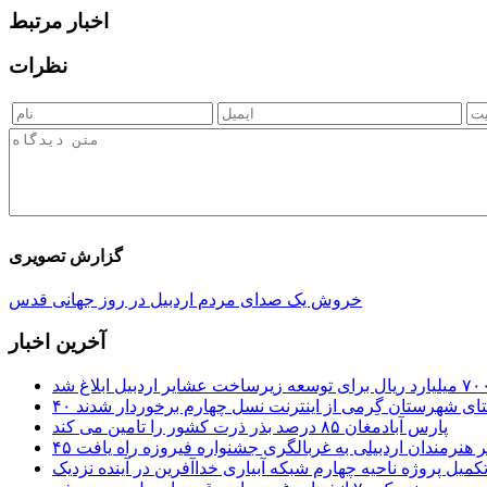
اخبار مرتبط
نظرات
گزارش تصویری
خروش یک صدای مردم اردبیل در روز جهانی قدس
آخرین اخبار
ستای شهرستان گِرمی از اینترنت نسل چهارم برخوردار شدند
پارس آبادمغان ۸۵ درصد بذر ذرت کشور را تامین می کند
 اثر هنرمندان اردبیلی به غربالگری جشنواره فیروزه راه یافت
کمیل پروژه ناحیه چهارم شبکه آبیاری خداآفرین در آینده نزدیک