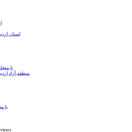
ا
استان اردب
با متخ
منطقه آزاد اردب
با م
7 views