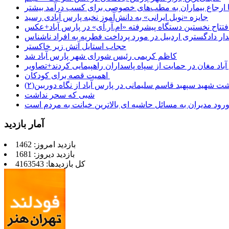
 تا ارجاع بیماران به مطب‌های خصوصی برای کسب درآمد بیشتر
جایزه «نوبل ایرانی» به دانش‌آموز نخبه پارس آبادی رسید
فتتاح نخستین دستگاه پیشرفته «ام.آر.آی» در پارس آباد+عکس
ر دادگستری اردبیل در مورد پرداخت فطریه به افراد ناشناس
حجاب استایل آتش زیر خاکستر
کاظم کریمی رئیس شورای شهر پارس آباد شد
باد مغان در حمایت از سپاه پاسداران راهپیمایی کردند+تصاویر
اهمیت قصه برای کودکان
شت شهید سپهبد قاسم سلیمانی در پارس آباد از نگاه دوربین(۲)
شبی که سحر نداشت
رود مدیران به مسائل حاشیه ای بالاترین خیانت به مردم است
آمار بازدید
بازدید امروز: 1462
بازدید دیروز: 1681
کل بازدیدها: 4163543