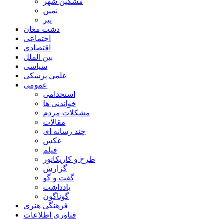
مشگین شهر
نمین
نیر
دشت مغان
اجتماعی
اقتصادی
بین الملل
سیاسی
علمی پزشکی
عمومی
استخدامی
خواندنی ها
مشکلات مردم
مقالات
چند رسانه ای
عکس
فیلم
طرح و کاریکاتور
گزارش
گفت و گو
یادداشت
گوناگون
فرهنگی هنری
فناوری اطلاعات