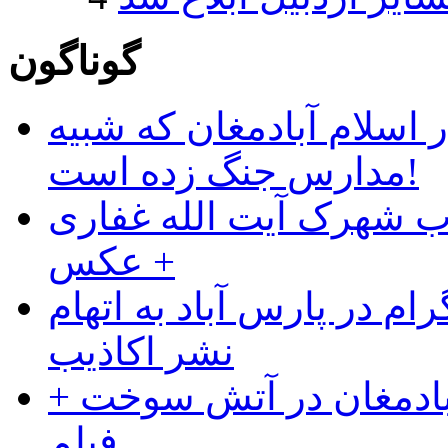
گوناگون
 اسلام آبادمغان که شبیه
مدارس جنگ زده است!
ب شهرک آیت الله غفاری
+ عکس
ام در پارس آباد به اتهام
نشر اکاذیب
آبادمغان در آتش سوخت +
فیلم