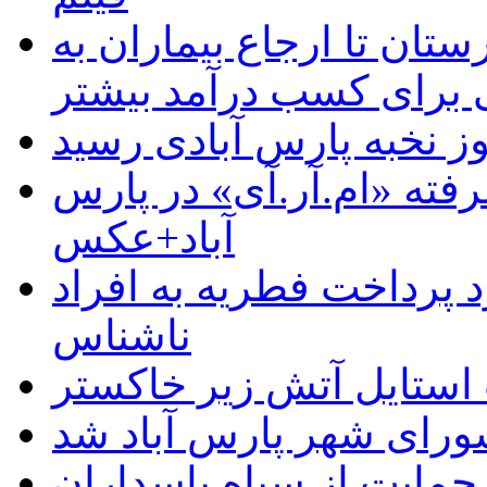
ستان تا ارجاع بیماران به
رای کسب درآمد بیشتر
وز نخبه پارس آبادی رسید
رفته «ام.آر.آی» در پارس
آباد+عکس
 پرداخت فطریه به افراد
ناشناس
استایل آتش زیر خاکستر
رای شهر پارس آباد شد
حمایت از سپاه پاسداران