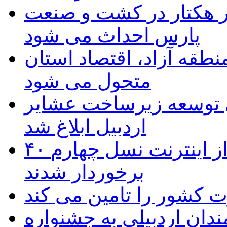
ر هکتار در کشت و صنعت
پارس احداث می شود
منطقه آزاد، اقتصاد استان
متحول می شود
 ریال برای توسعه زیرساخت عشایر
اردبیل ابلاغ شد
۴۰ روستای شهرستان گِرمی از اینترنت نسل چهارم
برخوردار شدند
 به۵۰ اثر هنرمندان اردبیلی به جشنواره