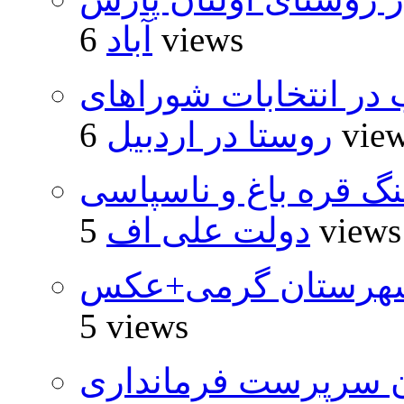
6 views
آباد
از ۵۰۰۰ داوطلب در انتخابات شوراهای
6 vie
روستا در اردبیل
نگ قره باغ و ناسپاسی
5 views
دولت علی اف
شهرستان گرمی+عکس
5 views
ان سرپرست فرمانداری