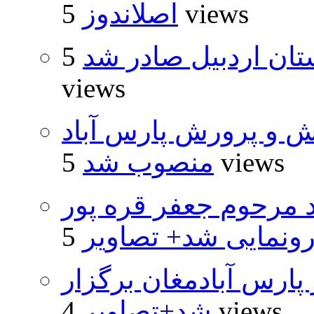
5 views
اصلاندوز
تان اردبیل صادر شد
5
views
ش و پرورش پارس آباد
5 views
منصوب شد
د مرحوم جعفر قره پور
ونمایی شد+ تصاویر
پارس آبادمغان برگزار
4 views
شد+تصاویر