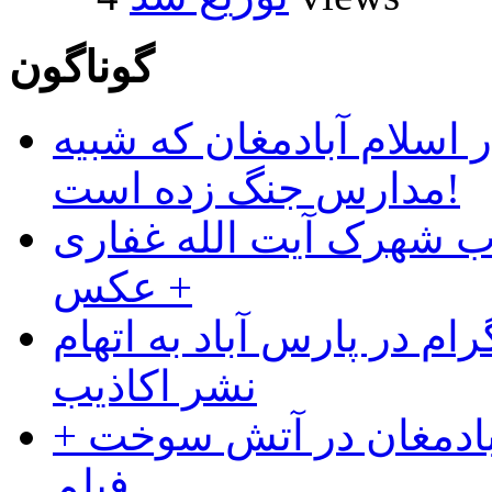
گوناگون
 اسلام آبادمغان که شبیه
مدارس جنگ زده است!
ب شهرک آیت الله غفاری
+ عکس
ام در پارس آباد به اتهام
نشر اکاذیب
آبادمغان در آتش سوخت +
فیلم