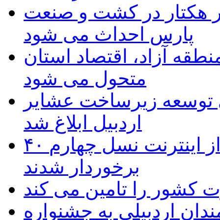
ر هکتار در کشت و صنعت
پارس احداث می شود
منطقه آزاد، اقتصاد استان
متحول می شود
 ریال برای توسعه زیرساخت عشایر
اردبیل ابلاغ شد
۴۰ روستای شهرستان گِرمی از اینترنت نسل چهارم
برخوردار شدند
 به۵۰ اثر هنرمندان اردبیلی به جشنواره