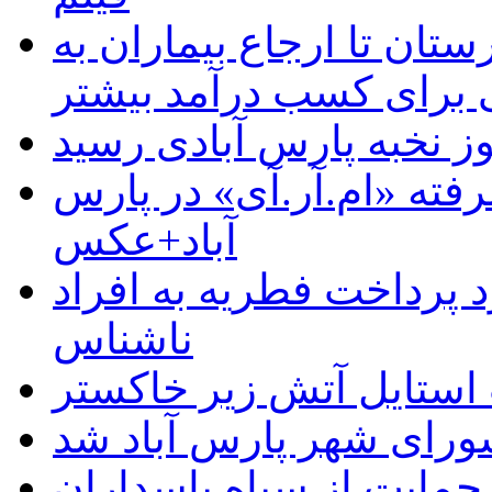
ستان تا ارجاع بیماران به
رای کسب درآمد بیشتر
وز نخبه پارس آبادی رسید
رفته «ام.آر.آی» در پارس
آباد+عکس
 پرداخت فطریه به افراد
ناشناس
استایل آتش زیر خاکستر
رای شهر پارس آباد شد
حمایت از سپاه پاسداران