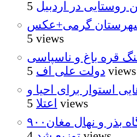
روستایی در اردبیل
شهرستان گرمی+عکس
5 views
نگ قره باغ و ناسپاسی
5 views
دولت علی اف
 استوار برای احیا و
5 views
اعتلا
۹۰۰هزار اصله نهال توسط ایستگاه بذر و نهال مغان
4 views
توزیع شد