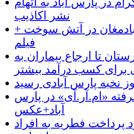
ام در پارس آباد به اتهام
نشر اکاذیب
آبادمغان در آتش سوخت +
فیلم
ستان تا ارجاع بیماران به
رای کسب درآمد بیشتر
وز نخبه پارس آبادی رسید
رفته «ام.آر.آی» در پارس
آباد+عکس
 پرداخت فطریه به افراد