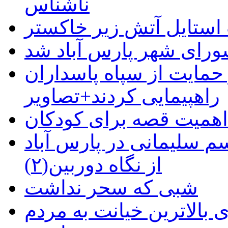
ناشناس
استایل آتش زیر خاکستر
رای شهر پارس آباد شد
حمایت از سپاه پاسداران
راهپیمایی کردند+تصاویر
م سلیمانی در پارس آباد
از نگاه دوربین(۲)
شبی که سحر نداشت
 بالاترین خیانت به مردم