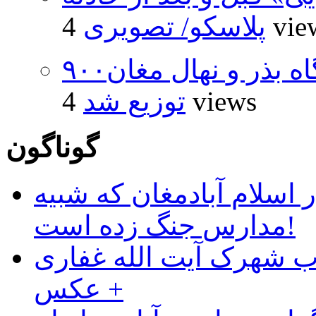
4 vi
پلاسکو/ تصویری
۹۰۰هزار اصله نهال توسط ایستگاه بذر و نهال مغان
4 views
توزیع شد
گوناگون
 اسلام آبادمغان که شبیه
مدارس جنگ زده است!
ب شهرک آیت الله غفاری
+ عکس