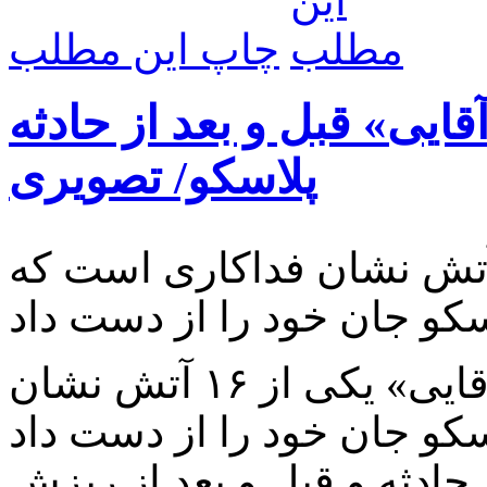
چاپ این مطلب
یی» قبل و بعد از حادثه
پلاسکو/ تصویری
د «محمد آقایی» یکی از ۱۶ آتش نشان فداکاری است که
شهید «محمد آقایی» یکی از ۱۶ آتش نشان
 حادثه و قبل و بعد از ریزش