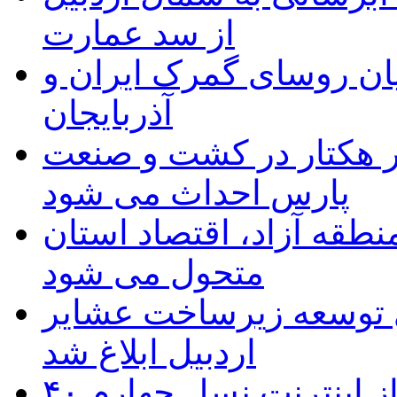
از سد عمارت
ان روسای گمرک ایران و
آذربایجان
ر هکتار در کشت و صنعت
پارس احداث می شود
منطقه آزاد، اقتصاد استان
متحول می شود
 ریال برای توسعه زیرساخت عشایر
اردبیل ابلاغ شد
۴۰ روستای شهرستان گِرمی از اینترنت نسل چهارم