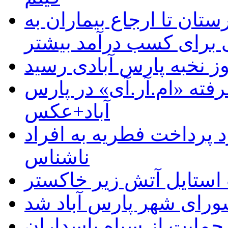
ستان تا ارجاع بیماران به
رای کسب درآمد بیشتر
وز نخبه پارس آبادی رسید
رفته «ام.آر.آی» در پارس
آباد+عکس
 پرداخت فطریه به افراد
ناشناس
استایل آتش زیر خاکستر
رای شهر پارس آباد شد
حمایت از سپاه پاسداران