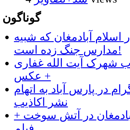
گوناگون
 اسلام آبادمغان که شبیه
مدارس جنگ زده است!
ب شهرک آیت الله غفاری
+ عکس
ام در پارس آباد به اتهام
نشر اکاذیب
آبادمغان در آتش سوخت +
فیلم