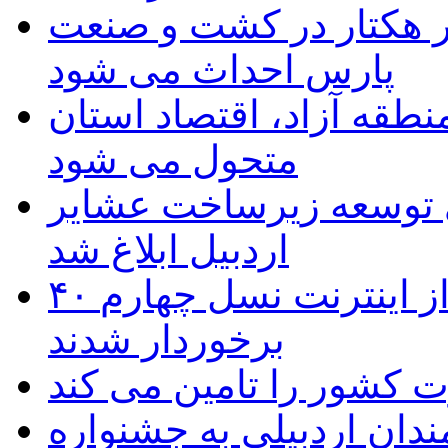
ر هکتار در کشت و صنعت
پارس احداث می شود
منطقه آزاد، اقتصاد استان
متحول می شود
 ریال برای توسعه زیرساخت عشایر
اردبیل ابلاغ شد
۴۰ روستای شهرستان گِرمی از اینترنت نسل چهارم
برخوردار شدند
 به۵۰ اثر هنرمندان اردبیلی به جشنواره