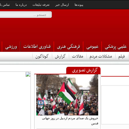
پیوندها
ارسال خبر
تعرفه تبلیغات
درباره ما
تماس با ما
می پزشکی
عمومی
فرهنگی هنری
فناوری اطلاعات
ورزشی
لم
مشکلات مردم
مقالات
گزارش
گوناگون
گزارش تصویری
خروش یک صدای مردم اردبیل در روز جهانی
قدس