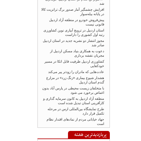
شد
افزایش چشمگیر آمار صدور برگ ترانزیت کالا
در پایانه بیله‌سوار
پیش‌فروش خودرو در منطقه آزاد اردبیل
قانونی نیست
استان اردبیل در ترویج آبیاری نوین کشاورزی
رتبه اول کشوری را داراست
مجوز انتشار دو نشریه جدید در استان اردبیل
صادر شد
دعوت به همکاری بنیاد مسکن اردبیل از
مجریان نقشه برداری
کشاورزی اردبیل ظرفیت قابل اتکا در مسیر
خودکفایی
عادت‌هایی که مادران را زودتر پیر می‌کند
هشدار شیوع بیماری «زنگ زرد» در مزارع
گندم استان اردبیل
با متخلفان زیست محیطی در پارس آباد بدون
اغماض برخورد می شود
منطقه آزاد اردبیل به کانون سرمایه گذاری و
کارآفرینی استان تبدیل شده است
طرح نمایشگاه بین‌المللی ارس در مرحله
تکمیل قرار دارد
جهاد خیابانی مردم از نمادهای اقتدار نظام
است
پربازدیدترین هفته