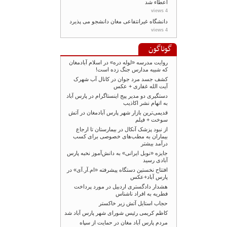
اعطاء شد
4 views
دانشگاه غیرانتفاعی مغان دانشجو می پذیرد
4 views
گوناگون
روایت مدرسه «لوله دره» در اسلام آبادمغان
که شبیه مدارس جنگ زده است!
کشف جسد مرد جوان در کانال آب شهرک
آیت الله غفاری + عکس
دستگیری دو مدیر پیج اینستاگرام در پارس آباد
به اتهام نشر اکاذیب
قدیمی‌ترین بازار شهر پارس آبادمغان در آتش
سوخت + فیلم
از نبود پزشک آنکال در بیمارستان تا ارجاع
بیماران به مطب‌های خصوصی برای کسب
درآمد بیشتر
جایزه «نوبل ایرانی» به دانش‌آموز نخبه پارس
آبادی رسید
افتتاح نخستین دستگاه پیشرفته «ام.آر.آی» در
پارس آباد+عکس
هشدار دادگستری اردبیل در مورد پرداخت
فطریه به افراد ناشناس
حجاب استایل آتش زیر خاکستر
کاظم کریمی رئیس شورای شهر پارس آباد شد
مردم پارس آباد مغان در حمایت از سپاه