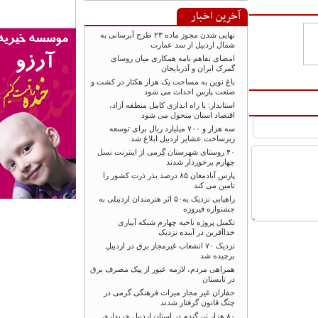
آخرین اخبار
نهایی شدن مجوز ماده ۲۳ طرح آبرسانی به
شمال اردبیل از سد عمارت
امضای تفاهم نامه همکاری میان روسای
گمرک ایران و آذربایجان
باغ نوین به مساحت یک هزار هکتار در کشت و
صنعت پارس احداث می شود
استاندار: با راه اندازی کامل منطقه آزاد،
اقتصاد استان متحول می شود
سه هزار و ۷۰۰ میلیارد ریال برای توسعه
زیرساخت عشایر اردبیل ابلاغ شد
۴۰ روستای شهرستان گِرمی از اینترنت نسل
چهارم برخوردار شدند
پارس آبادمغان ۸۵ درصد بذر ذرت کشور را
تامین می کند
راهیابی نزدیک به۵۰ اثر هنرمندان اردبیلی به
جشنواره فیروزه
تکمیل پروژه ناحیه چهارم شبکه آبیاری
خداآفرین در آینده نزدیک
نزدیک ۷۰ انشعاب غیرمجاز برق در اردبیل
برچیده شد
همراهی مردم، لازمه عبور از پیک مصرف برق
در تابستان
حفاران غیر مجاز میراث فرهنگی گرمی در
چنگ قانون گرفتار شدند
۸۰ هزار تن گندم در استان اردبیل خریداری