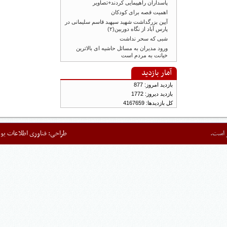
پاسداران راهپیمایی کردند+تصاویر
اهمیت قصه برای کودکان
آیین بزرگداشت شهید سپهبد قاسم سلیمانی در
پارس آباد از نگاه دوربین(۲)
شبی که سحر نداشت
ورود مدیران به مسائل حاشیه ای بالاترین
خیانت به مردم است
آمار بازدید
بازدید امروز: 877
بازدید دیروز: 1772
کل بازدیدها: 4167659
ت.
طراحی:
فناوری اطلاعات یورد