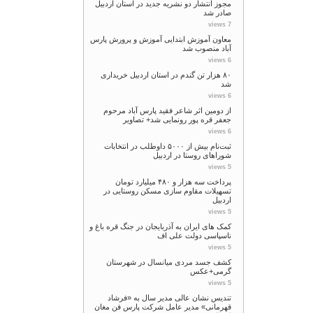
مجوز انتشار دو نشریه جدید در استان اردبیل
صادر شد
7 views
معاون آموزش ابتدایی آموزش و پرورش پارس
آباد منصوب شد
6 views
۸۰ هزار تن گندم در استان اردبیل خریداری
شد
6 views
از دومین اثر شاعر فقید پارس آباد مرحوم
جعفر قره پور رونمایی شد+ تصاویر
6 views
ثبت‌نام بیش از ۵۰۰۰ داوطلب در انتخابات
شوراهای روستا در اردبیل
5 views
پرداخت سه هزار و ۴۸۰ میلیارد تومان
تسهیلات مقاوم سازی مسکن روستایی در
اردبیل
5 views
کمک های ایران به آذربایجان در جنگ قره باغ و
ناسپاسی دولت علی اف
5 views
کشف جسد مردی میانسال در شهرستان
گرمی+عکس
5 views
تندیس نشان عالی مدیر سال به «فرشاد
قهرمانی» مدیر عامل شرکت پارس فن مغان