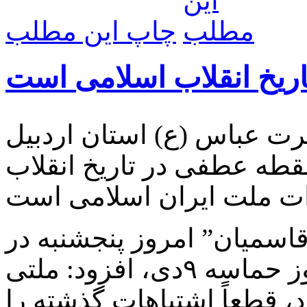
چاپ این مطلب
 عباس (ع) استان اردبیل
 غرورآفرین ۹ دی ، نقطه عطفی در تاریخ انقلاب
قاسمیان” امروز پنجشنبه در
همایش عظیم بزرگداشت سالروز حماسه ۹دی، افزود: ملتی
د، قطعاً اشتباهات گذشته را