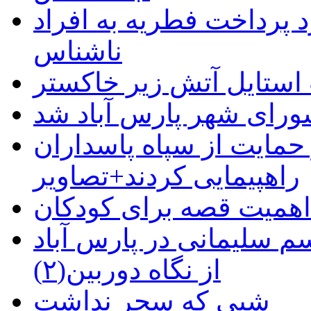
 پرداخت فطریه به افراد
ناشناس
استایل آتش زیر خاکستر
رای شهر پارس آباد شد
حمایت از سپاه پاسداران
راهپیمایی کردند+تصاویر
م سلیمانی در پارس آباد
از نگاه دوربین(۲)
شبی که سحر نداشت