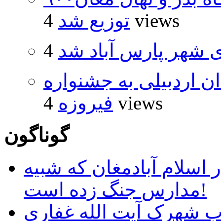
4 views
توزیع شد
شهر پارس آباد شد
۵ اثر هنرمندان اردبیلی به جشنواره
4 views
فیروزه
گوناگون
 اسلام آبادمغان که شبیه
مدارس جنگ زده است!
ب شهرک آیت الله غفاری