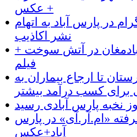
+ عکس
ام در پارس آباد به اتهام
نشر اکاذیب
آبادمغان در آتش سوخت +
فیلم
ستان تا ارجاع بیماران به
رای کسب درآمد بیشتر
وز نخبه پارس آبادی رسید
رفته «ام.آر.آی» در پارس
آباد+عکس