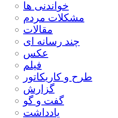
خواندنی ها
مشکلات مردم
مقالات
چند رسانه ای
عکس
فیلم
طرح و کاریکاتور
گزارش
گفت و گو
یادداشت