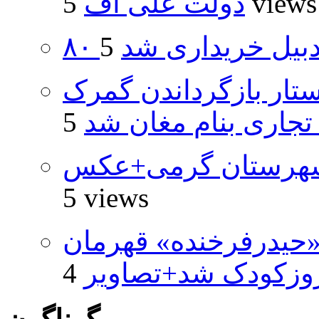
5 views
دولت علی اف
اردبیل خریداری شد
تار بازگرداندن گمرک
 تجاری بنام مغان شد
شهرستان گرمی+عکس
5 views
«حیدرفرخنده» قهرمان
روزکودک شد+تصاویر