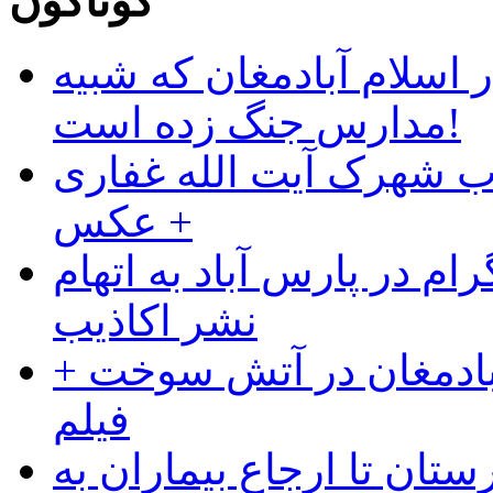
گوناگون
 اسلام آبادمغان که شبیه
مدارس جنگ زده است!
ب شهرک آیت الله غفاری
+ عکس
ام در پارس آباد به اتهام
نشر اکاذیب
آبادمغان در آتش سوخت +
فیلم
ستان تا ارجاع بیماران به