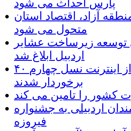
پارس احداث می شود
منطقه آزاد، اقتصاد استان
متحول می شود
 ریال برای توسعه زیرساخت عشایر
اردبیل ابلاغ شد
۴۰ روستای شهرستان گِرمی از اینترنت نسل چهارم
برخوردار شدند
 به۵۰ اثر هنرمندان اردبیلی به جشنواره
فیروزه