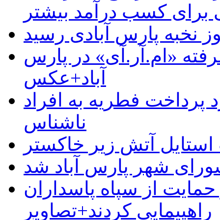
رای کسب درآمد بیشتر
وز نخبه پارس آبادی رسید
رفته «ام.آر.آی» در پارس
آباد+عکس
 پرداخت فطریه به افراد
ناشناس
استایل آتش زیر خاکستر
رای شهر پارس آباد شد
حمایت از سپاه پاسداران
راهپیمایی کردند+تصاویر