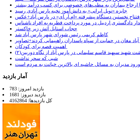
 تا ارجاع بیماران به مطب‌های خصوصی برای کسب درآمد بیشتر
جایزه «نوبل ایرانی» به دانش‌آموز نخبه پارس آبادی رسید
فتتاح نخستین دستگاه پیشرفته «ام.آر.آی» در پارس آباد+عکس
ر دادگستری اردبیل در مورد پرداخت فطریه به افراد ناشناس
حجاب استایل آتش زیر خاکستر
کاظم کریمی رئیس شورای شهر پارس آباد شد
باد مغان در حمایت از سپاه پاسداران راهپیمایی کردند+تصاویر
اهمیت قصه برای کودکان
شت شهید سپهبد قاسم سلیمانی در پارس آباد از نگاه دوربین(۲)
شبی که سحر نداشت
رود مدیران به مسائل حاشیه ای بالاترین خیانت به مردم است
آمار بازدید
بازدید امروز: 783
بازدید دیروز: 1681
کل بازدیدها: 4162864