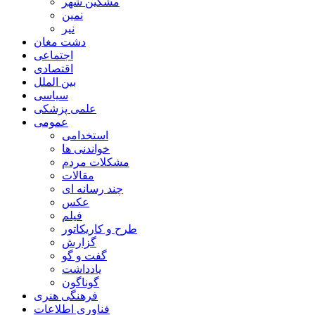
مشگین شهر
نمین
نیر
دشت مغان
اجتماعی
اقتصادی
بین الملل
سیاسی
علمی پزشکی
عمومی
استخدامی
خواندنی ها
مشکلات مردم
مقالات
چند رسانه ای
عکس
فیلم
طرح و کاریکاتور
گزارش
گفت و گو
یادداشت
گوناگون
فرهنگی هنری
فناوری اطلاعات