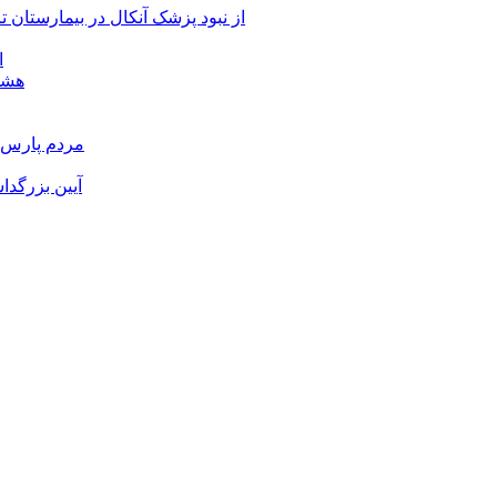
از نبود پزشک آنکال در بیمارستان
ا
هشدا
مردم پارس آ
آیین بزرگدا
و