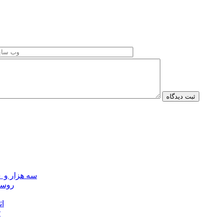
سه هزار و ۷۰۰ میلیارد ریال برای توسعه زیرساخت عشایر اردبیل ابلاغ شد
۴۰ رو
۴۵
ت