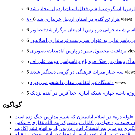
ارس آباد، گروه نمايشي فعال استان اردبيل انتخاب شد
6 views
۸۰ هزار تن گندم در استان اردبیل خریداری شد
سم شبیه خوانی در پارس آبادمغان برگزار شد+تصاویر
 یاسر ندایی به عنوان سرپرست فرمانداری اصلاندوز
5 vi
برداشت محصول سیر در پارس آبادمغان/ تصویری
ه آذربایجان در جنگ قره باغ و ناسپاسی دولت علی اف
5 view
سه حفار میراث فرهنگی در گِرمی دستگیر شدند
5 views
دانشگاه غیرانتفاعی مغان دانشجو می پذیرد
وژه ناحیه چهارم شبکه آبیاری خداآفرین در آینده نزدیک
گوناگون
جسد مرد جوان در کانال آب شهرک آیت الله غفاری + عکس
یری دو مدیر پیج اینستاگرام در پارس آباد به اتهام نشر اکاذیب
قدیمی‌ترین بازار شهر پارس آبادمغان در آتش سوخت + فیلم