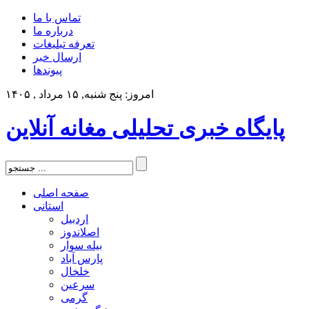
تماس با ما
درباره ما
تعرفه تبلیغات
ارسال خبر
پیوندها
امروز: پنج شنبه, ۱۵ مرداد , ۱۴۰۵
پایگاه خبری تحلیلی مغانه آنلاین
صفحه اصلی
استانی
اردبیل
اصلاندوز
بیله سوار
پارس آباد
خلخال
سرعین
گرمی