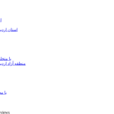
ا
استان اردب
با متخ
منطقه آزاد اردب
با م
7 views