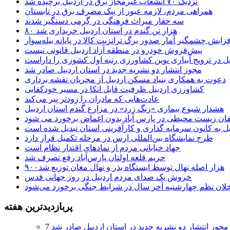
نزدیک ۷۰ انشعاب غیرمجاز برق در اردبیل برچیده شد
همراهی مردم، لازمه عبور از پیک مصرف برق در تابستان
سه حفار میراث فرهنگی در گِرمی دستگیر شدند
۸۰ هزار تن گندم در استان اردبیل خریداری شد
فزایش چشمگیر آمار صدور برگ ترانزیت کالا در پایانه بیله‌سوار
پیش‌فروش خودرو در منطقه آزاد اردبیل قانونی نیست
یل در ترویج آبیاری نوین کشاورزی رتبه اول کشوری را داراست
مجوز انتشار دو نشریه جدید در استان اردبیل صادر شد
دعوت به همکاری بنیاد مسکن اردبیل از مجریان نقشه برداری
کشاورزی اردبیل ظرفیت قابل اتکا در مسیر خودکفایی
عادت‌هایی که مادران را زودتر پیر می‌کند
هشدار شیوع بیماری «زنگ زرد» در مزارع گندم استان اردبیل
لفان زیست محیطی در پارس آباد بدون اغماض برخورد می شود
یل به کانون سرمایه گذاری و کارآفرینی استان تبدیل شده است
طرح نمایشگاه بین‌المللی ارس در مرحله تکمیل قرار دارد
جهاد خیابانی مردم از نمادهای اقتدار نظام است
حریم قلعه اولتان پارس‌آباد رفع تصرف شد
۹۰۰هزار اصله نهال توسط ایستگاه بذر و نهال مغان توزیع شد
خروش یک صدای مردم اردبیل در روز جهانی قدس
خلان نظم چهارشنبه‌ آخر سال در شرایط جنگی برخورد می‌شود
پربازدیدترین هفته
مجوز انتشار دو نشریه جدید در استان اردبیل صادر شد