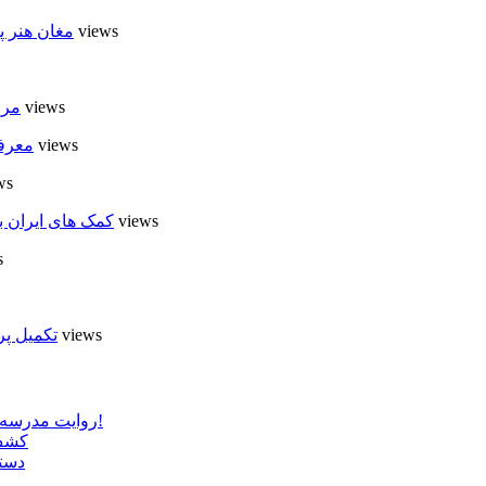
6 views
مغان هنر پ
6 views
مرا
6 views
معرفی
ews
5 views
کمک های ایران ب
s
5 views
تکمیل پر
روایت مدرسه «لوله دره» در اسلام آبادمغان که شبیه مدارس جنگ زده است!
کشف 
دستگ