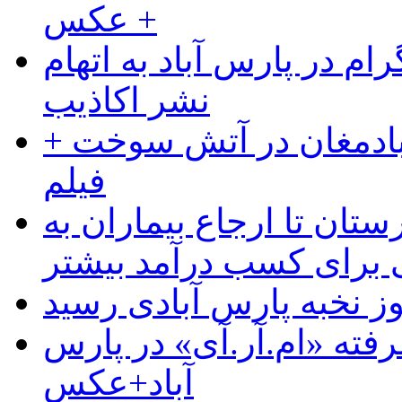
+ عکس
ام در پارس آباد به اتهام
نشر اکاذیب
آبادمغان در آتش سوخت +
فیلم
ستان تا ارجاع بیماران به
رای کسب درآمد بیشتر
وز نخبه پارس آبادی رسید
رفته «ام.آر.آی» در پارس
آباد+عکس