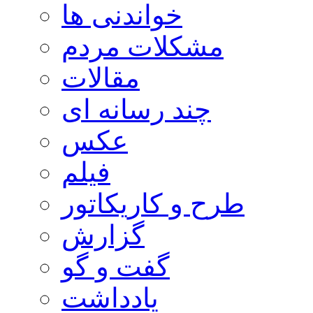
خواندنی ها
مشکلات مردم
مقالات
چند رسانه ای
عکس
فیلم
طرح و کاریکاتور
گزارش
گفت و گو
یادداشت