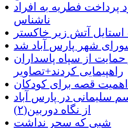
 پرداخت فطریه به افراد
ناشناس
استایل آتش زیر خاکستر
رای شهر پارس آباد شد
حمایت از سپاه پاسداران
راهپیمایی کردند+تصاویر
م سلیمانی در پارس آباد
از نگاه دوربین(۲)
شبی که سحر نداشت