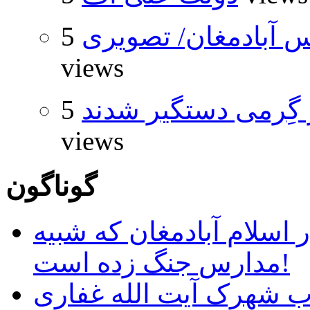
 آبادمغان/ تصویری
5
views
گِرمی دستگیر شدند
5
views
گوناگون
 اسلام آبادمغان که شبیه
مدارس جنگ زده است!
ب شهرک آیت الله غفاری