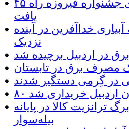
۴۵ اثر هنرمندان اردبیلی به غربالگری جشنواره فیروزه راه
یافت
بیاری خداآفرین در آینده
نزدیک
یک مصرف برق در تابستان
 در گِرمی دستگیر شدند
تان اردبیل خریداری شد
 ترانزیت کالا در پایانه
بیله‌سوار