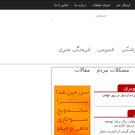
ارسال خبر
تعرفه تبلیغات
درباره ما
تماس با ما
زشکی
عمومی
فرهنگی هنری
مشکلات مردم
مقالات
یری
 اردبیل در روز جهانی
زار و ۷۰۰ میلیارد ریال برای توسعه
ردبیل ابلاغ شد
تان گِرمی از اینترنت نسل