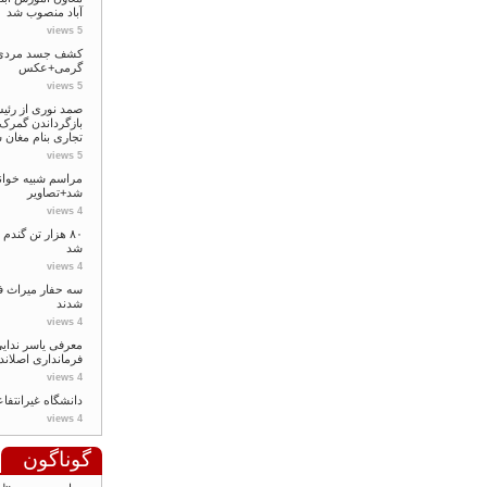
آباد منصوب شد
5 views
کشف جسد مردی م
گرمی+عکس
5 views
صمد نوری از رئی
بازگرداندن گمرک 
تجاری بنام مغان 
5 views
مراسم شبیه خوانی
شد+تصاویر
4 views
۸۰ هزار تن گندم
شد
4 views
سه حفار میراث ف
شدند
4 views
معرفی یاسر ندای
فرمانداری اصلاند
4 views
دانشگاه غیرانتفا
4 views
گوناگون