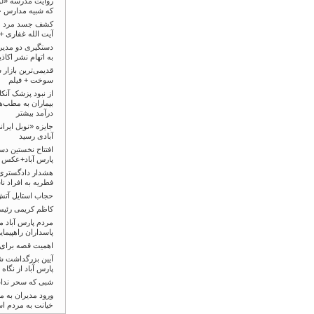
روایت مدرسه «لول
که شبیه مدارس 
کشف جسد مرد جو
آیت الله غفاری 
دستگیری دو مدیر پ
به اتهام نشر اکاذ
قدیمی‌ترین بازار
سوخت + فیلم
از نبود پزشک آنکا
بیماران به مطب
درآمد بیشتر
جایزه «نوبل ایران
آبادی رسید
افتتاح نخستین دست
پارس آباد+عکس
هشدار دادگستری 
فطریه به افراد ن
حجاب استایل آتش
کاظم کریمی رئیس
مردم پارس آباد م
پاسداران راهپیما
اهمیت قصه برای
آیین بزرگداشت ش
پارس آباد از نگاه د
شبی که سحر ند
ورود مدیران به م
خیانت به مردم ا