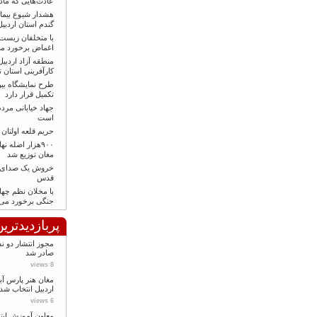
عادت‌هایی که مادر
هشدار شیوع بیما
گندم استان اردبیل
با متخلفان زیست 
اغماض برخورد م
منطقه آزاد اردبیل
کارآفرینی استان
طرح نمایشگاه بین
تکمیل قرار دارد
جهاد خیابانی مردم
است
حریم قلعه اولتان
۹۰۰هزار اصله ن
مغان توزیع شد
خروش یک صدای مر
قدس
با مخلان نظم چها
جنگی برخورد می
پربازدیدتری
مجوز انتشار دو ن
صادر شد
8 views
مغان هنر پارس آب
اردبيل انتخاب شد
6 views
معاون آموزش ابت