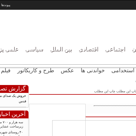
پیوندها
ن
اجتماعی
اقتصادی
بین الملل
سیاسی
علمی پ
استخدامی
خواندنی ها
عکس
طرح و کاریکاتور
فیلم
گزارش تصو
چاپ این مطلب
خروش یک صدای مردم
قدس
آخرین اخبار
سه ه
زیرساخت عشایر ا
۴۰ روستای شهرس