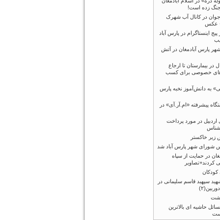
ه دره» در اسلام آبادمغان
جنگ زده است!
ان در کانال آب شهرک
+ عکس
یج اینستاگرام در پارس آباد
یب
 شهر پارس آبادمغان در آتش
ل در بیمارستان تا ارجاع
‌های خصوصی برای کسب
ی» به دانش‌آموز نخبه پارس
گاه پیشرفته «ام.آر.آی» در
اردبیل در مورد پرداخت
اشناس
 زیر خاکستر
 شورای شهر پارس آباد شد
غان در حمایت از سپاه
یی کردند+تصاویر
 کودکان
هید سپهبد قاسم سلیمانی در
وربین(۲)
اشت
سائل حاشیه ای بالاترین
ست