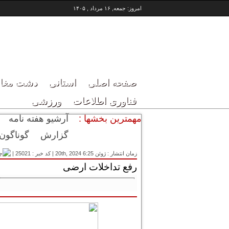
امروز: جمعه, ۱۶ مرداد , ۱۴۰۵
صفحه اصلی
استانی
دشت مغا
فناوری اطلاعات
ورزشی
مهمترین بخشها :
آرشیو هفته نامه
گزارش
گوناگون
زمان انتشار : ژوئن 20th, 2024 6:25
|
کد خبر : 25021
|
رفع تداخلات ارضی