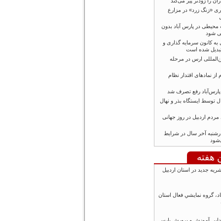
ان را زودتر پیر می‌کند
ری «زنگ زرد» در مزارع
محیطی در پارس آباد بدون
ی شود
 به کانون سرمایه گذاری و
 تبدیل شده است
‌المللی ارس در مرحله
 از نمادهای اقتدار نظام
 پارس‌آباد رفع تصرف شد
هال توسط ایستگاه بذر و نهال
دم اردبیل در روز جهانی
رشنبه‌ آخر سال در شرایط
‌شود
ن هفته
شریه جدید در استان اردبیل
اد، گروه نمايشي فعال استان
دایی آموزش و پرورش پارس