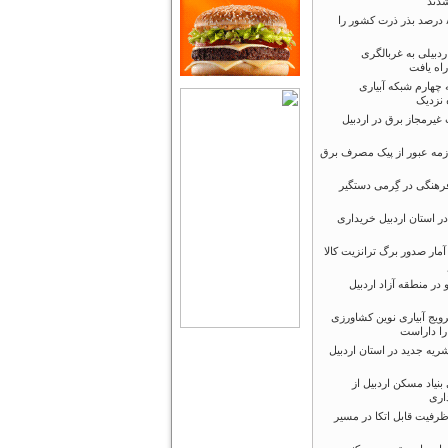
شدند
پارس آبادمغان ۸۵ درصد بذر ذرت کشور را
 اردبیلی به غربالگری
اه یافت
 چهارم شبکه آبیاری
 نزدیک
انشعاب غیرمجاز برق در اردبیل
زمه عبور از پیک مصرف برق
رهنگی در گِرمی دستگیر
 در استان اردبیل خریداری
ار صدور برگ ترانزیت کالا
ر منطقه آزاد اردبیل
رویج آبیاری نوین کشاورزی
را داراست
شریه جدید در استان اردبیل
نیاد مسکن اردبیل از
اری
رفیت قابل اتکا در مسیر