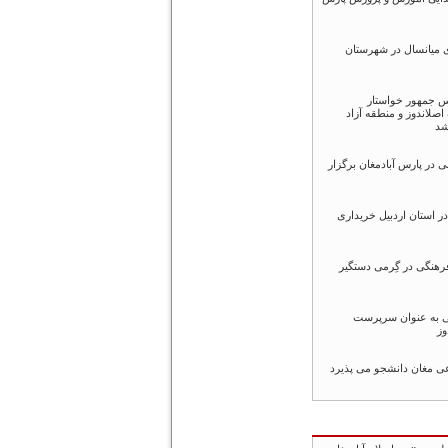
یانسال در شهرستان
س جمهور خواستار
اصلاندوز و منطقه آزاد
شد
 در پارس آبادمغان برگزار
 در استان اردبیل خریداری
رهنگی در گِرمی دستگیر
ی به عنوان سرپرست
وز
عی مغان دانشجو می پذیرد