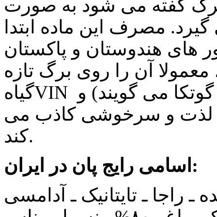
پرگ گفته می شود به صورت
گیرد. مصرف این ماده ابتدا
ر های هندوستان و پاکستان
 معمولا آن را روی برگ تازه
گیاهVIN پیچانده ( که در این صورت به آن گوتکا می گویند) و
 لذت و سرخوشی کاذب می
کند.
اسامی رایج پان در ایران:
ـ راجا ـ تایتانیک ـ آدامسی
ـ ۱۰۰% ـ پان ۲ ـ پان ۴ ـ ‏پان پرک براغ ـ ۸۰% ـ نسوار ـ ناس