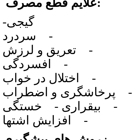
علایم قطع مصرف:
-‏ گیجی
‏-‏ سردرد
‏-‏ تعریق و لرزش
‏-‏ افسردگی
‏-‏ اختلال در خواب
‏-‏ پرخاشگری و اضطراب
‏-‏ بیقراری ‏-‏ خستگی
‏-‏ افزایش اشتها
:
روش های پیشگیری