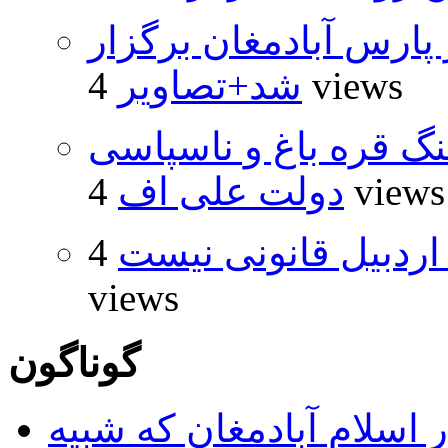
پارس آبادمغان برگزار
4 views
شد+تصاویر
نگ قره باغ و ناسپاسی
4 views
دولت علی اف
اردبیل قانونی نیست
4
views
گوناگون
 اسلام آبادمغان که شبیه