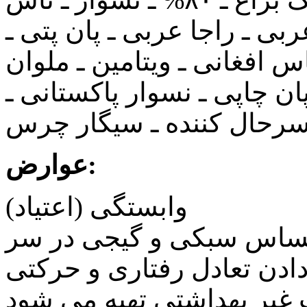
بی ـ راجا عربی ـ پان ‏پتی ـ
س افغانی ـ ویتامین ـ ملوان
پان چاپی ـ نسوار پاکستانی ـ
رحال کننده ـ سیگار چرس
عوارض:
وابستگی (اعتیاد)‏
حساس سبکی و گیجی در سر
دادن تعادل رفتاری و حرکتی
ت غیر بهداشتی تهیه می شود