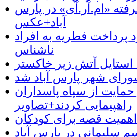
رفته «ام.آر.آی» در پارس
آباد+عکس
 پرداخت فطریه به افراد
ناشناس
استایل آتش زیر خاکستر
رای شهر پارس آباد شد
حمایت از سپاه پاسداران
راهپیمایی کردند+تصاویر
م سلیمانی در پارس آباد