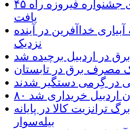
۴۵ اثر هنرمندان اردبیلی به غربالگری جشنواره فیروزه راه
یافت
بیاری خداآفرین در آینده
نزدیک
یک مصرف برق در تابستان
 در گِرمی دستگیر شدند
تان اردبیل خریداری شد
 ترانزیت کالا در پایانه
بیله‌سوار