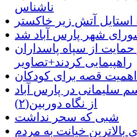
ناشناس
استایل آتش زیر خاکستر
رای شهر پارس آباد شد
حمایت از سپاه پاسداران
راهپیمایی کردند+تصاویر
م سلیمانی در پارس آباد
از نگاه دوربین(۲)
شبی که سحر نداشت
 بالاترین خیانت به مردم