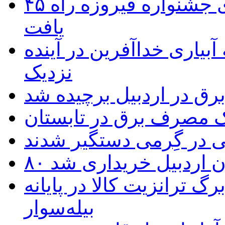
۴۵ اثر هنرمندان اردبیلی به غربالگری جشنواره فیروزه راه
یافت
بیاری خداآفرین در آینده
نزدیک
یک مصرف برق در تابستان
 در گِرمی دستگیر شدند
تان اردبیل خریداری شد
 ترانزیت کالا در پایانه
بیله‌سوار