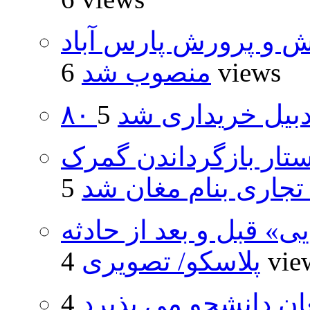
ش و پرورش پارس آباد
6 views
منصوب شد
اردبیل خریداری شد
تار بازگرداندن گمرک
 تجاری بنام مغان شد
» قبل و بعد از حادثه
4 vi
پلاسکو/ تصویری
ان دانشجو می پذیرد