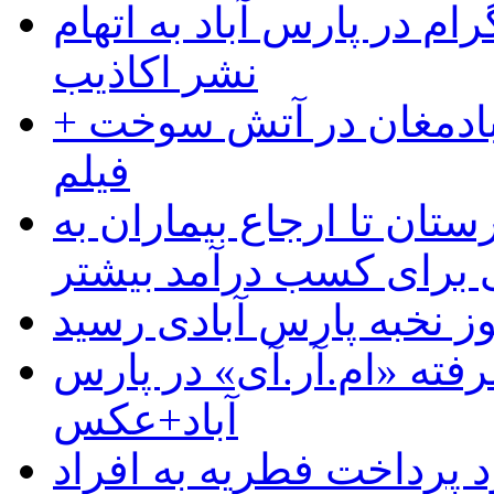
ام در پارس آباد به اتهام
نشر اکاذیب
آبادمغان در آتش سوخت +
فیلم
ستان تا ارجاع بیماران به
رای کسب درآمد بیشتر
وز نخبه پارس آبادی رسید
رفته «ام.آر.آی» در پارس
آباد+عکس
 پرداخت فطریه به افراد