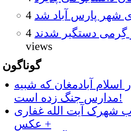
شهر پارس آباد شد
گِرمی دستگیر شدند
4
views
گوناگون
 اسلام آبادمغان که شبیه
مدارس جنگ زده است!
ب شهرک آیت الله غفاری
+ عکس