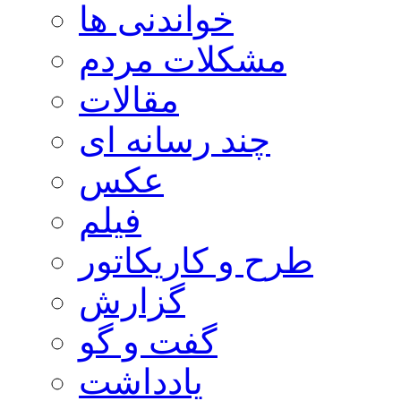
خواندنی ها
مشکلات مردم
مقالات
چند رسانه ای
عکس
فیلم
طرح و کاریکاتور
گزارش
گفت و گو
یادداشت