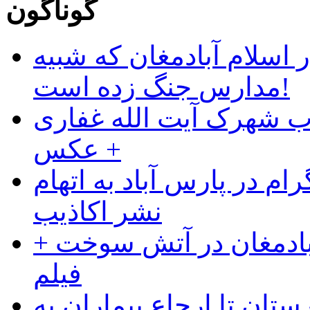
گوناگون
 اسلام آبادمغان که شبیه
مدارس جنگ زده است!
ب شهرک آیت الله غفاری
+ عکس
ام در پارس آباد به اتهام
نشر اکاذیب
آبادمغان در آتش سوخت +
فیلم
ستان تا ارجاع بیماران به