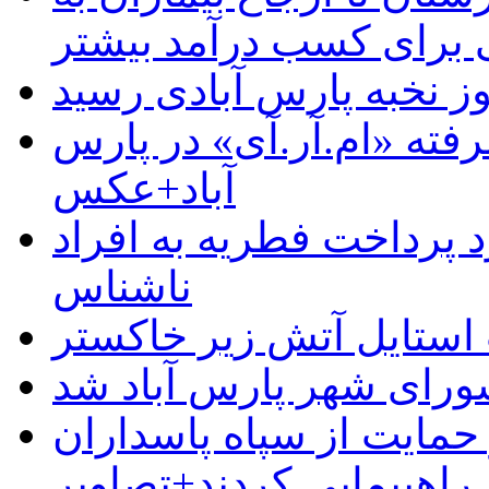
رای کسب درآمد بیشتر
وز نخبه پارس آبادی رسید
رفته «ام.آر.آی» در پارس
آباد+عکس
 پرداخت فطریه به افراد
ناشناس
استایل آتش زیر خاکستر
رای شهر پارس آباد شد
حمایت از سپاه پاسداران
راهپیمایی کردند+تصاویر