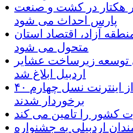
ر هکتار در کشت و صنعت
پارس احداث می شود
منطقه آزاد، اقتصاد استان
متحول می شود
 ریال برای توسعه زیرساخت عشایر
اردبیل ابلاغ شد
۴۰ روستای شهرستان گِرمی از اینترنت نسل چهارم
برخوردار شدند
 به۵۰ اثر هنرمندان اردبیلی به جشنواره