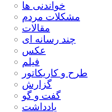
خواندنی ها
مشکلات مردم
مقالات
چند رسانه ای
عکس
فیلم
طرح و کاریکاتور
گزارش
گفت و گو
یادداشت