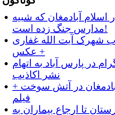
گوناگون
 اسلام آبادمغان که شبیه
مدارس جنگ زده است!
ب شهرک آیت الله غفاری
+ عکس
ام در پارس آباد به اتهام
نشر اکاذیب
آبادمغان در آتش سوخت +
فیلم
ستان تا ارجاع بیماران به