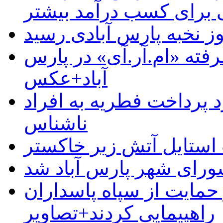
رای کسب درآمد بیشتر
وز نخبه پارس آبادی رسید
رفته «ام.آر.آی» در پارس
آباد+عکس
 پرداخت فطریه به افراد
ناشناس
استایل آتش زیر خاکستر
رای شهر پارس آباد شد
حمایت از سپاه پاسداران
راهپیمایی کردند+تصاویر