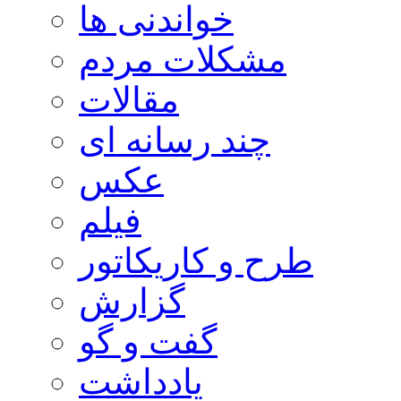
خواندنی ها
مشکلات مردم
مقالات
چند رسانه ای
عکس
فیلم
طرح و کاریکاتور
گزارش
گفت و گو
یادداشت