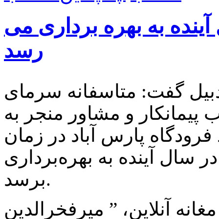
 آینده به بهره برداری می
رسد
دبیل گفت: متاسفانه سرمای
 پیمانکار و مشاور منجر به
فرودگاه پارس آباد در زمان
ر سال آینده به بهره‌برداری
برسد.
انه آنلاین، ” میرفخرالدین