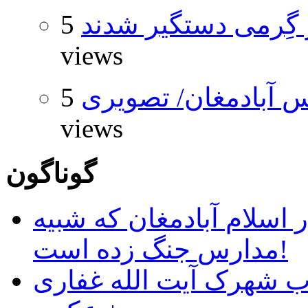
گِرمی دستگیر شدند
5
views
 آبادمغان/ تصویری
5
views
گوناگون
 اسلام آبادمغان که شبیه
مدارس جنگ زده است!
ب شهرک آیت الله غفاری