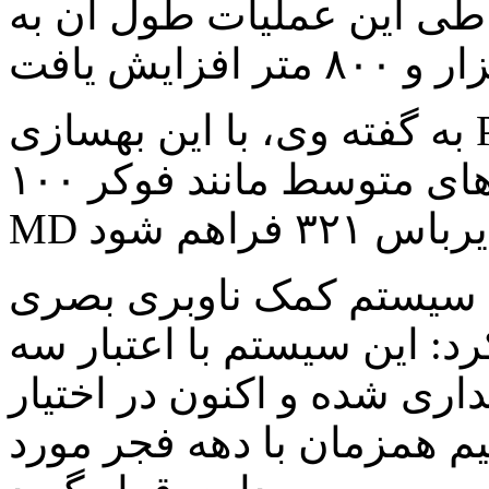
ت که طی این عملیات طول آن به
به گفته وی، با این بهسازی PCN باند به عدد ۳۱ رسید تا امکان
نشست و برخاست برای هواپیماهای متوسط مانند فوکر ۱۰۰،
م کمک ناوبری بصری SFLS در
رد: این سیستم با اعتبار سه
ریال خریداری شده و اکنون در اختیار
م همزمان با دهه فجر مورد