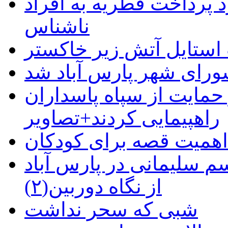
 پرداخت فطریه به افراد
ناشناس
استایل آتش زیر خاکستر
رای شهر پارس آباد شد
حمایت از سپاه پاسداران
راهپیمایی کردند+تصاویر
م سلیمانی در پارس آباد
از نگاه دوربین(۲)
شبی که سحر نداشت