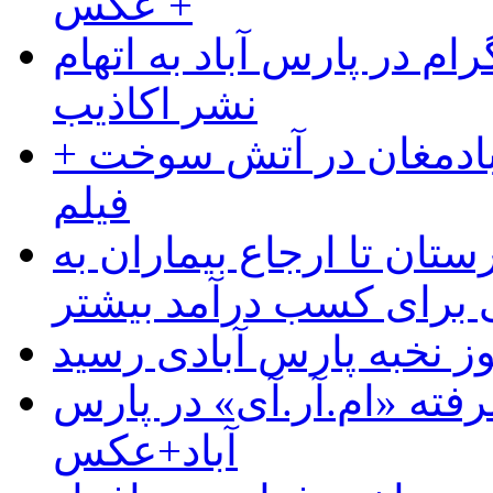
+ عکس
ام در پارس آباد به اتهام
نشر اکاذیب
آبادمغان در آتش سوخت +
فیلم
ستان تا ارجاع بیماران به
رای کسب درآمد بیشتر
وز نخبه پارس آبادی رسید
رفته «ام.آر.آی» در پارس
آباد+عکس