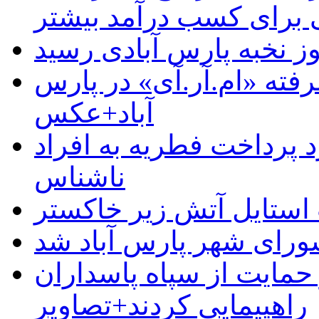
رای کسب درآمد بیشتر
وز نخبه پارس آبادی رسید
رفته «ام.آر.آی» در پارس
آباد+عکس
 پرداخت فطریه به افراد
ناشناس
استایل آتش زیر خاکستر
رای شهر پارس آباد شد
حمایت از سپاه پاسداران
راهپیمایی کردند+تصاویر