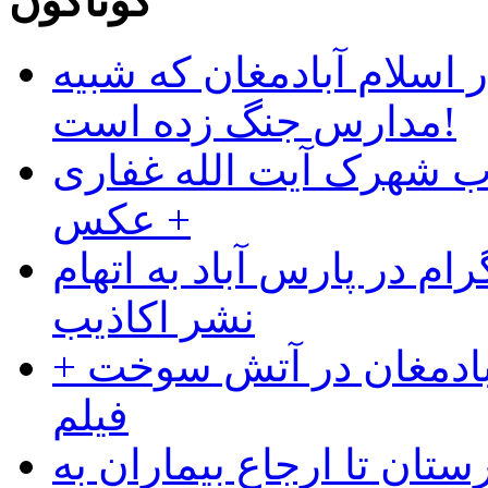
گوناگون
 اسلام آبادمغان که شبیه
مدارس جنگ زده است!
ب شهرک آیت الله غفاری
+ عکس
ام در پارس آباد به اتهام
نشر اکاذیب
آبادمغان در آتش سوخت +
فیلم
ستان تا ارجاع بیماران به