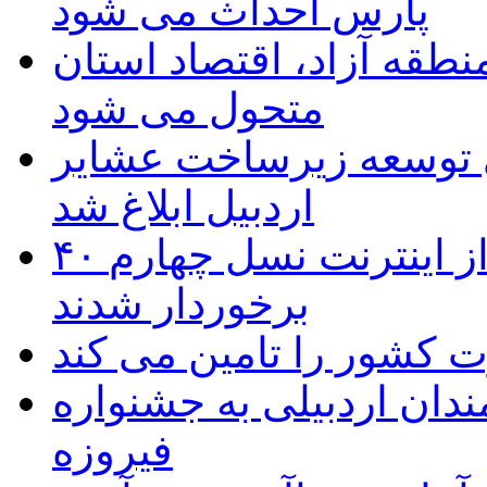
پارس احداث می شود
منطقه آزاد، اقتصاد استان
متحول می شود
 ریال برای توسعه زیرساخت عشایر
اردبیل ابلاغ شد
۴۰ روستای شهرستان گِرمی از اینترنت نسل چهارم
برخوردار شدند
 به۵۰ اثر هنرمندان اردبیلی به جشنواره
فیروزه