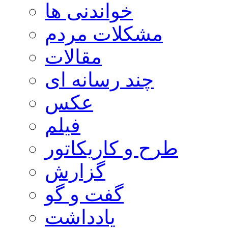
خواندنی ها
مشکلات مردم
مقالات
چند رسانه ای
عکس
فیلم
طرح و کاریکاتور
گزارش
گفت و گو
یادداشت