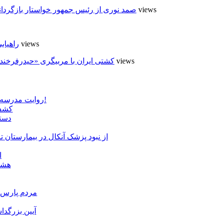
5 views
صمد نوری از رئیس جمهور خواستار بازگردان
4 views
راهیابی نزدیک به۵۰ اث
4 views
کشتی ایران با مربیگری «حیدرفرخند
روایت مدرسه «لوله دره» در اسلام آبادمغان که شبیه مدارس جنگ زده است!
کشف 
دستگ
از نبود پزشک آنکال در بیمارستان
ا
هشدا
مردم پارس آ
آیین بزرگدا