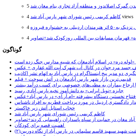
دن گمرک اصلاندوز و منطقه آزاد تجاری بنام مغان شد
4 views
کاظم کریمی رئیس شورای شهر پارس آباد شد
ر هنرمندان اردبیلی به جشنواره فیروزه
ه» قهرمان مسابقات بین المللی روزکودک شد+تصاویر
گوناگون
جسد مرد جوان در کانال آب شهرک آیت الله غفاری + عکس
یری دو مدیر پیج اینستاگرام در پارس آباد به اتهام نشر اکاذیب
قدیمی‌ترین بازار شهر پارس آبادمغان در آتش سوخت + فیلم
 تا ارجاع بیماران به مطب‌های خصوصی برای کسب درآمد بیشتر
جایزه «نوبل ایرانی» به دانش‌آموز نخبه پارس آبادی رسید
فتتاح نخستین دستگاه پیشرفته «ام.آر.آی» در پارس آباد+عکس
ر دادگستری اردبیل در مورد پرداخت فطریه به افراد ناشناس
حجاب استایل آتش زیر خاکستر
کاظم کریمی رئیس شورای شهر پارس آباد شد
باد مغان در حمایت از سپاه پاسداران راهپیمایی کردند+تصاویر
اهمیت قصه برای کودکان
شت شهید سپهبد قاسم سلیمانی در پارس آباد از نگاه دوربین(۲)