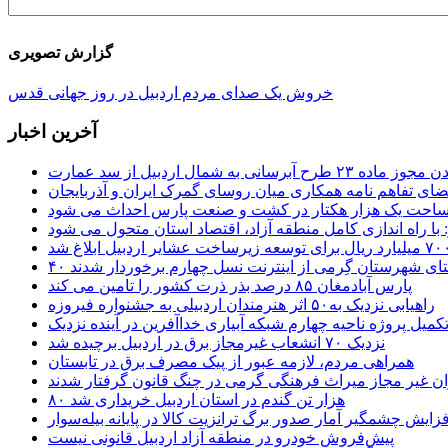
گزارش تصویری
خروش یک صدای مردم اردبیل در روز جهانی قدس
آخرین اخبار
 طرح آبرسانی به شمال اردبیل از سد عمارت
ضای تفاهم نامه همکاری میان روسای گمرک ایران و آذربایجان
 مساحت یک هزار هکتار در کشت و صنعت پارس احداث می شود
: با راه اندازی کامل منطقه آزاد، اقتصاد استان متحول می شود
ستای شهرستان گِرمی از اینترنت نسل چهارم برخوردار شدند
پارس آبادمغان ۸۵ درصد بذر ذرت کشور را تامین می کند
راهیابی نزدیک به۵۰ اثر هنرمندان اردبیلی به جشنواره فیروزه
کمیل پروژه ناحیه چهارم شبکه آبیاری خداآفرین در آینده نزدیک
نزدیک ۷۰ انشعاب غیرمجاز برق در اردبیل برچیده شد
همراهی مردم، لازمه عبور از پیک مصرف برق در تابستان
ن غیر مجاز میراث فرهنگی گرمی در چنگ قانون گرفتار شدند
۸۰ هزار تن گندم در استان اردبیل خریداری شد
فزایش چشمگیر آمار صدور برگ ترانزیت کالا در پایانه بیله‌سوار
پیش‌فروش خودرو در منطقه آزاد اردبیل قانونی نیست