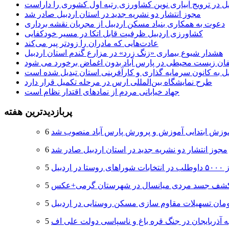
یل در ترویج آبیاری نوین کشاورزی رتبه اول کشوری را داراست
مجوز انتشار دو نشریه جدید در استان اردبیل صادر شد
دعوت به همکاری بنیاد مسکن اردبیل از مجریان نقشه برداری
کشاورزی اردبیل ظرفیت قابل اتکا در مسیر خودکفایی
عادت‌هایی که مادران را زودتر پیر می‌کند
هشدار شیوع بیماری «زنگ زرد» در مزارع گندم استان اردبیل
لفان زیست محیطی در پارس آباد بدون اغماض برخورد می شود
یل به کانون سرمایه گذاری و کارآفرینی استان تبدیل شده است
طرح نمایشگاه بین‌المللی ارس در مرحله تکمیل قرار دارد
جهاد خیابانی مردم از نمادهای اقتدار نظام است
پربازدیدترین هفته
وزش ابتدایی آموزش و پرورش پارس آباد منصوب شد
مجوز انتشار دو نشریه جدید در استان اردبیل صادر شد
 اردبیل
شف جسد مردی میانسال در شهرستان گرمی+عکس
ه آذربایجان در جنگ قره باغ و ناسپاسی دولت علی اف