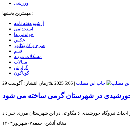
ورزشی
مهمترین بخشها :
آرشیو هفته نامه
استخدامی
خواندنی ها
عکس
طرح و کاریکاتور
فیلم
مشکلات مردم
مقالات
گزارش
گوناگون
چاپ این مطلب
|
زمان انتشار : آگوست 29th, 2025 5:05
خورشیدی در شهرستان گرمی‌ ساخته می شود
مغانه آنلاین- جمعه۰۷شهریور۱۴۰۴