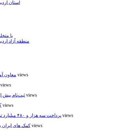
استان اردب
با متخ
منطقه آزاد اردب
6 views
معاون آم
6 views
5 views
ثبت‌نام بیش از ۵۰۰۰ داوطلب در انتخابات شوراهای روستا در
5 views
ک
5 views
پرداخت سه هزار و ۴۸۰ میلیارد تومان تسهیلات مقاوم سازی مسکن روستایی در اردبیل
5 views
کمک های ایران ب