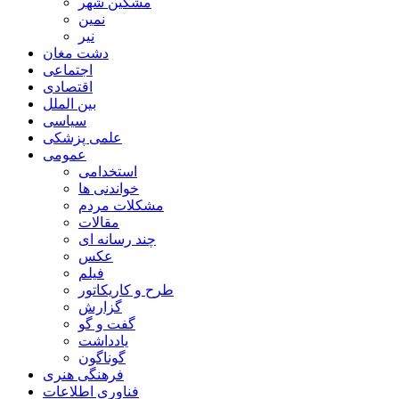
مشگین شهر
نمین
نیر
دشت مغان
اجتماعی
اقتصادی
بین الملل
سیاسی
علمی پزشکی
عمومی
استخدامی
خواندنی ها
مشکلات مردم
مقالات
چند رسانه ای
عکس
فیلم
طرح و کاریکاتور
گزارش
گفت و گو
یادداشت
گوناگون
فرهنگی هنری
فناوری اطلاعات