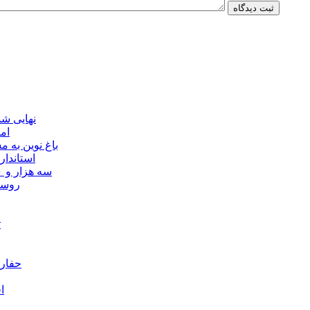
نهایی شدن مجوز ماده ۲۳
ام
باغ نوین به
استاندار
سه هزار و ۷۰۰ میلیارد ریال برای توسعه زیرساخت عشایر اردبیل ابلاغ شد
۴۰ رو
ت
حفارا
ا