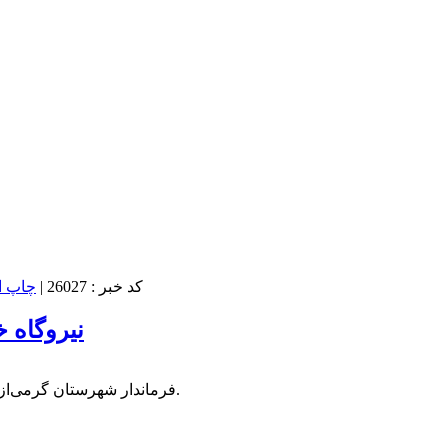
کد خبر : 26027
|
نیروگاه 
فرماندار شهرستان گرمی‌از احداث نیروگاه خورشیدی ۶ مگاواتی در این شهرستان مرزی خبر داد.