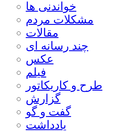
خواندنی ها
مشکلات مردم
مقالات
چند رسانه ای
عکس
فیلم
طرح و کاریکاتور
گزارش
گفت و گو
یادداشت