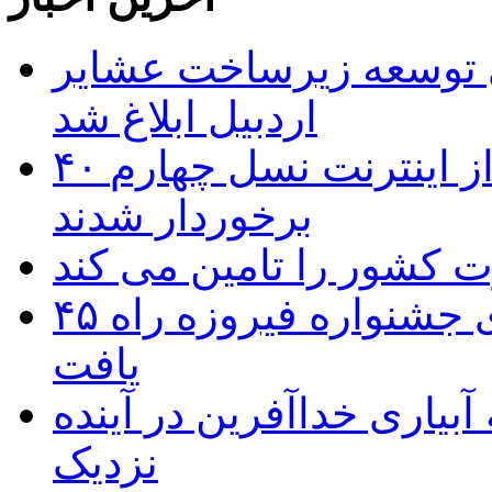
 ریال برای توسعه زیرساخت عشایر
اردبیل ابلاغ شد
۴۰ روستای شهرستان گِرمی از اینترنت نسل چهارم
برخوردار شدند
۴۵ اثر هنرمندان اردبیلی به غربالگری جشنواره فیروزه راه
یافت
بیاری خداآفرین در آینده
نزدیک