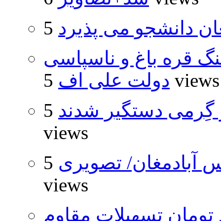
ان دانشجو می پذیرد
نگ قره باغ و ناسپاسی
5 views
دولت علی اف
گِرمی دستگیر شدند
5
views
 آبادمغان/ تصویری
5
views
ار و ۴۸۰ میلیارد تومان تسهیلات مقاوم