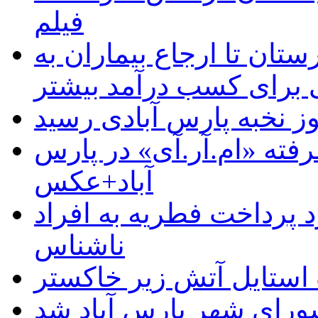
فیلم
ستان تا ارجاع بیماران به
رای کسب درآمد بیشتر
وز نخبه پارس آبادی رسید
رفته «ام.آر.آی» در پارس
آباد+عکس
 پرداخت فطریه به افراد
ناشناس
استایل آتش زیر خاکستر
رای شهر پارس آباد شد