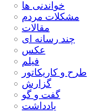
خواندنی ها
مشکلات مردم
مقالات
چند رسانه ای
عکس
فیلم
طرح و کاریکاتور
گزارش
گفت و گو
یادداشت