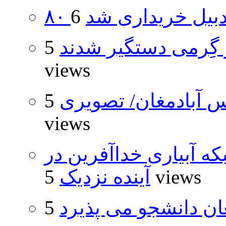
اردبیل خریداری شد
گِرمی دستگیر شدند
5
views
 آبادمغان/ تصویری
5
views
که آبیاری خداآفرین در
5 views
آینده نزدیک
ان دانشجو می پذیرد