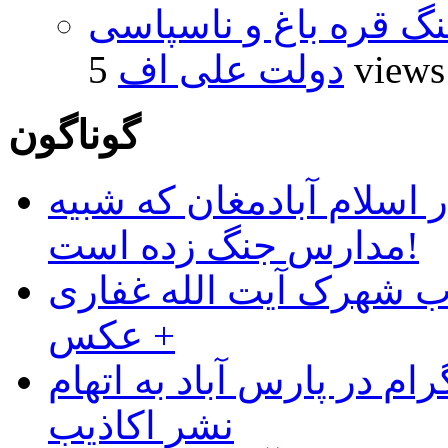
نگ قره باغ و ناسپاسی
5 views
دولت علی اف
گوناگون
 اسلام آبادمغان که شبیه
مدارس جنگ زده است!
ب شهرک آیت الله غفاری
+ عکس
ام در پارس آباد به اتهام
نشر اکاذیب