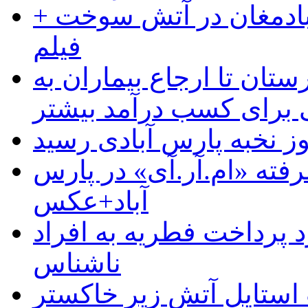
آبادمغان در آتش سوخت +
فیلم
ستان تا ارجاع بیماران به
رای کسب درآمد بیشتر
وز نخبه پارس آبادی رسید
رفته «ام.آر.آی» در پارس
آباد+عکس
 پرداخت فطریه به افراد
ناشناس
استایل آتش زیر خاکستر