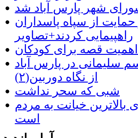
رای شهر پارس آباد شد
حمایت از سپاه پاسداران
راهپیمایی کردند+تصاویر
م سلیمانی در پارس آباد
از نگاه دوربین(۲)
شبی که سحر نداشت
 بالاترین خیانت به مردم
است