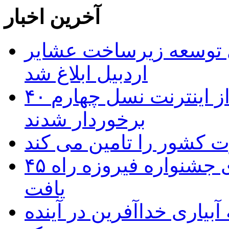
آخرین اخبار
 ریال برای توسعه زیرساخت عشایر
اردبیل ابلاغ شد
۴۰ روستای شهرستان گِرمی از اینترنت نسل چهارم
برخوردار شدند
۴۵ اثر هنرمندان اردبیلی به غربالگری جشنواره فیروزه راه
یافت
بیاری خداآفرین در آینده