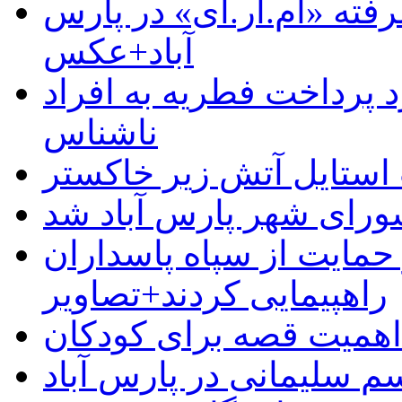
رفته «ام.آر.آی» در پارس
آباد+عکس
 پرداخت فطریه به افراد
ناشناس
استایل آتش زیر خاکستر
رای شهر پارس آباد شد
حمایت از سپاه پاسداران
راهپیمایی کردند+تصاویر
م سلیمانی در پارس آباد