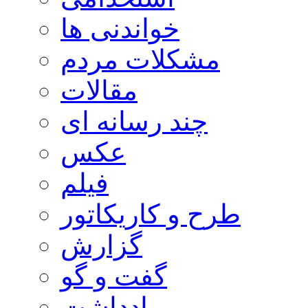
خواندنی ها
مشکلات مردم
مقالات
چند رسانه ای
عکس
فیلم
طرح و کاریکاتور
گزارش
گفت و گو
یادداشت