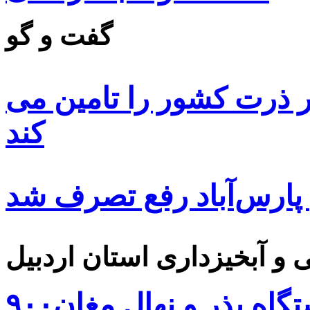
گفت و گو
 ۸۵ درصد بذر ذرت کشور را تامین می
کند
 پارس‌آباد رفع تصرف شد
۹۰۰هزار اصله نهال توسط ایستگاه بذر و نهال مغان