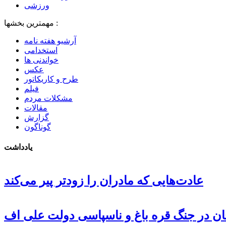
ورزشی
مهمترین بخشها :
آرشیو هفته نامه
استخدامی
خواندنی ها
عکس
طرح و کاریکاتور
فیلم
مشکلات مردم
مقالات
گزارش
گوناگون
یادداشت
عادت‌هایی که مادران را زودتر پیر می‌کند
جان در جنگ قره باغ و ناسپاسی دولت علی اف