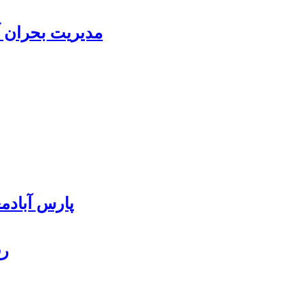
مدیریت بحران آ
پارس آبادمغان ۸۵ درصد بذر ذرت کشور را
رف