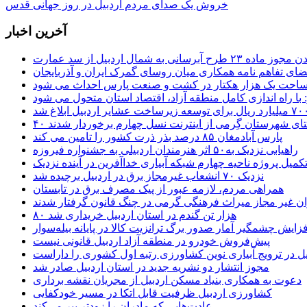
خروش یک صدای مردم اردبیل در روز جهانی قدس
آخرین اخبار
 طرح آبرسانی به شمال اردبیل از سد عمارت
ضای تفاهم نامه همکاری میان روسای گمرک ایران و آذربایجان
 مساحت یک هزار هکتار در کشت و صنعت پارس احداث می شود
: با راه اندازی کامل منطقه آزاد، اقتصاد استان متحول می شود
ستای شهرستان گِرمی از اینترنت نسل چهارم برخوردار شدند
پارس آبادمغان ۸۵ درصد بذر ذرت کشور را تامین می کند
راهیابی نزدیک به۵۰ اثر هنرمندان اردبیلی به جشنواره فیروزه
کمیل پروژه ناحیه چهارم شبکه آبیاری خداآفرین در آینده نزدیک
نزدیک ۷۰ انشعاب غیرمجاز برق در اردبیل برچیده شد
همراهی مردم، لازمه عبور از پیک مصرف برق در تابستان
ن غیر مجاز میراث فرهنگی گرمی در چنگ قانون گرفتار شدند
۸۰ هزار تن گندم در استان اردبیل خریداری شد
فزایش چشمگیر آمار صدور برگ ترانزیت کالا در پایانه بیله‌سوار
پیش‌فروش خودرو در منطقه آزاد اردبیل قانونی نیست
یل در ترویج آبیاری نوین کشاورزی رتبه اول کشوری را داراست
مجوز انتشار دو نشریه جدید در استان اردبیل صادر شد
دعوت به همکاری بنیاد مسکن اردبیل از مجریان نقشه برداری
کشاورزی اردبیل ظرفیت قابل اتکا در مسیر خودکفایی
عادت‌هایی که مادران را زودتر پیر می‌کند