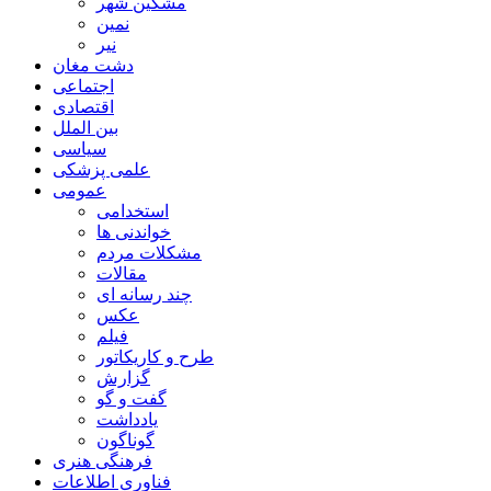
مشگین شهر
نمین
نیر
دشت مغان
اجتماعی
اقتصادی
بین الملل
سیاسی
علمی پزشکی
عمومی
استخدامی
خواندنی ها
مشکلات مردم
مقالات
چند رسانه ای
عکس
فیلم
طرح و کاریکاتور
گزارش
گفت و گو
یادداشت
گوناگون
فرهنگی هنری
فناوری اطلاعات