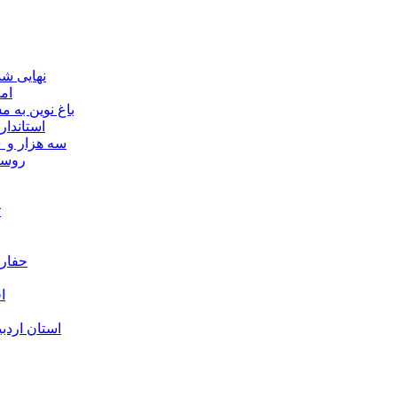
نهایی شدن مجوز ماده ۲۳
ام
باغ نوین به
استاندار
سه هزار و ۷۰۰ میلیارد ریال برای توسعه زیرساخت عشایر اردبیل ابلاغ شد
۴۰ رو
ت
حفارا
ا
استان اردب