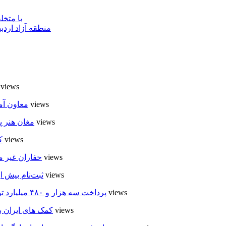
با متخ
منطقه آزاد اردب
8 views
7 views
معاون آم
6 views
مغان هنر پ
6 views
ک
6 views
حفاران غیر م
5 views
ثبت‌نام بیش از ۵۰۰۰ داوطلب در انتخابات شوراهای روستا در
5 views
پرداخت سه هزار و ۴۸۰ میلیارد تومان تسهیلات مقاوم سازی مسکن روستایی در اردبیل
5 views
کمک های ایران ب