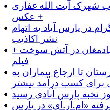
ب شهرک آیت الله غفاری
+ عکس
ام در پارس آباد به اتهام
نشر اکاذیب
آبادمغان در آتش سوخت +
فیلم
ستان تا ارجاع بیماران به
رای کسب درآمد بیشتر
وز نخبه پارس آبادی رسید
رفته «ام.آر.آی» در پارس