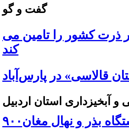
گفت و گو
 ۸۵ درصد بذر ذرت کشور را تامین می
کند
ن قالاسی» در پارس‌آباد
۹۰۰هزار اصله نهال توسط ایستگاه بذر و نهال مغان