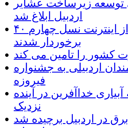
 ریال برای توسعه زیرساخت عشایر
اردبیل ابلاغ شد
۴۰ روستای شهرستان گِرمی از اینترنت نسل چهارم
برخوردار شدند
 به۵۰ اثر هنرمندان اردبیلی به جشنواره
فیروزه
بیاری خداآفرین در آینده
نزدیک