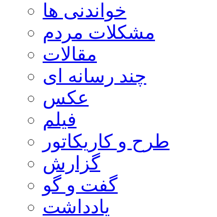
خواندنی ها
مشکلات مردم
مقالات
چند رسانه ای
عکس
فیلم
طرح و کاریکاتور
گزارش
گفت و گو
یادداشت