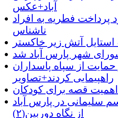
آباد+عکس
 پرداخت فطریه به افراد
ناشناس
استایل آتش زیر خاکستر
رای شهر پارس آباد شد
حمایت از سپاه پاسداران
راهپیمایی کردند+تصاویر
م سلیمانی در پارس آباد
از نگاه دوربین(۲)