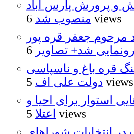
ش و پرورش پارس آباد
6 views
منصوب شد
د مرحوم جعفر قره پور
ونمایی شد+ تصاویر
نگ قره باغ و ناسپاسی
5 views
دولت علی اف
 استوار برای احیا و
5 views
اعتلا
از ۵۰۰۰ داوطلب در انتخابات شوراهای