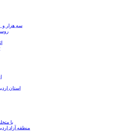
سه هزار و ۷۰۰ میلیارد ریال برای توسعه زیرساخت عشایر اردبیل ابلاغ شد
۴۰ رو
۴۵
ت
ا
استان اردب
با متخ
منطقه آزاد اردب