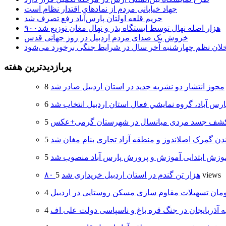
جهاد خیابانی مردم از نمادهای اقتدار نظام است
حریم قلعه اولتان پارس‌آباد رفع تصرف شد
۹۰۰هزار اصله نهال توسط ایستگاه بذر و نهال مغان توزیع شد
خروش یک صدای مردم اردبیل در روز جهانی قدس
خلان نظم چهارشنبه‌ آخر سال در شرایط جنگی برخورد می‌شود
پربازدیدترین هفته
مجوز انتشار دو نشریه جدید در استان اردبیل صادر شد
ارس آباد، گروه نمايشي فعال استان اردبيل انتخاب شد
شف جسد مردی میانسال در شهرستان گرمی+عکس
دن گمرک اصلاندوز و منطقه آزاد تجاری بنام مغان شد
وزش ابتدایی آموزش و پرورش پارس آباد منصوب شد
5 views
۸۰ هزار تن گندم در استان اردبیل خریداری شد
ه آذربایجان در جنگ قره باغ و ناسپاسی دولت علی اف