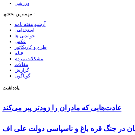
ورزشی
مهمترین بخشها :
آرشیو هفته نامه
استخدامی
خواندنی ها
عکس
طرح و کاریکاتور
فیلم
مشکلات مردم
مقالات
گزارش
گوناگون
یادداشت
عادت‌هایی که مادران را زودتر پیر می‌کند
جان در جنگ قره باغ و ناسپاسی دولت علی اف