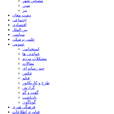
مشگین شهر
نمین
نیر
دشت مغان
اجتماعی
اقتصادی
بین الملل
سیاسی
علمی پزشکی
عمومی
استخدامی
خواندنی ها
مشکلات مردم
مقالات
چند رسانه ای
عکس
فیلم
طرح و کاریکاتور
گزارش
گفت و گو
یادداشت
گوناگون
فرهنگی هنری
فناوری اطلاعات