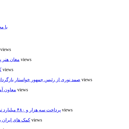
با م
8 views
6 views
مغان هنر پ
5 views
ک
5 views
صمد نوری از رئیس جمهور خواستار بازگردان
5 views
معاون آم
4 views
پرداخت سه هزار و ۴۸۰ میلیارد تومان تسهیلات مقاوم سازی مسکن روستایی در اردبیل
4 views
کمک های ایران ب