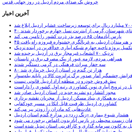
خروش یک صدای مردم اردبیل در روز جهانی قدس
آخرین اخبار
ستای شهرستان گِرمی از اینترنت نسل چهارم برخوردار شدند
پارس آبادمغان ۸۵ درصد بذر ذرت کشور را تامین می کند
 اثر هنرمندان اردبیلی به غربالگری جشنواره فیروزه راه یافت
کمیل پروژه ناحیه چهارم شبکه آبیاری خداآفرین در آینده نزدیک
نزدیک ۷۰ انشعاب غیرمجاز برق در اردبیل برچیده شد
همراهی مردم، لازمه عبور از پیک مصرف برق در تابستان
سه حفار میراث فرهنگی در گِرمی دستگیر شدند
۸۰ هزار تن گندم در استان اردبیل خریداری شد
فزایش چشمگیر آمار صدور برگ ترانزیت کالا در پایانه بیله‌سوار
پیش‌فروش خودرو در منطقه آزاد اردبیل قانونی نیست
یل در ترویج آبیاری نوین کشاورزی رتبه اول کشوری را داراست
مجوز انتشار دو نشریه جدید در استان اردبیل صادر شد
دعوت به همکاری بنیاد مسکن اردبیل از مجریان نقشه برداری
کشاورزی اردبیل ظرفیت قابل اتکا در مسیر خودکفایی
عادت‌هایی که مادران را زودتر پیر می‌کند
هشدار شیوع بیماری «زنگ زرد» در مزارع گندم استان اردبیل
لفان زیست محیطی در پارس آباد بدون اغماض برخورد می شود
یل به کانون سرمایه گذاری و کارآفرینی استان تبدیل شده است
طرح نمایشگاه بین‌المللی ارس در مرحله تکمیل قرار دارد