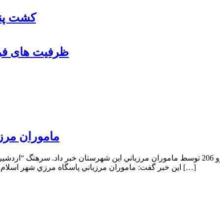
کشت پنب
ظرفیت های فرو
ماموران مرزب
فرمانده هنگ مرزي پارس آباد از دستگيري سارق متواري خودروي پ‍‍ژو 206 توسط ماموران مرزباني اي
اين خبر گفت: ماموران مرزباني پاسگاه مرزي شهر اسلام آباد پس از دريافت خبر از مركز فوريتهاي پليسي 110 مبني بر سرقت […]