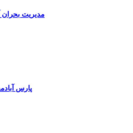
مدیریت بحران آ
پارس آبادمغان ۸۵ درصد بذر ذرت کشور را