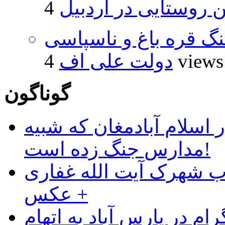
روستایی در اردبیل
نگ قره باغ و ناسپاسی
4 views
دولت علی اف
گوناگون
 اسلام آبادمغان که شبیه
مدارس جنگ زده است!
ب شهرک آیت الله غفاری
+ عکس
ام در پارس آباد به اتهام