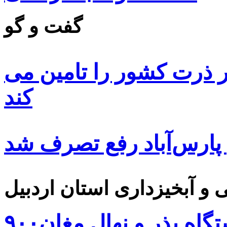
گفت و گو
 ۸۵ درصد بذر ذرت کشور را تامین می
کند
 پارس‌آباد رفع تصرف شد
۹۰۰هزار اصله نهال توسط ایستگاه بذر و نهال مغان