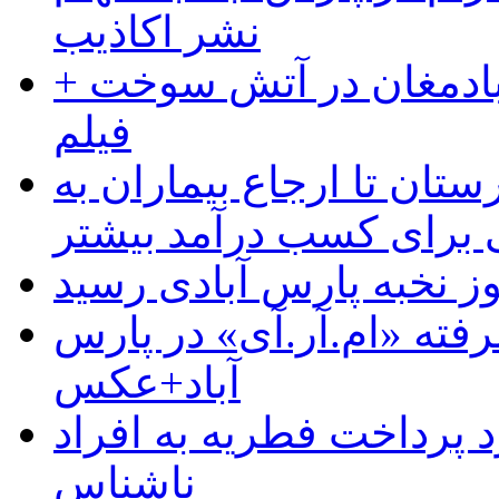
نشر اکاذیب
آبادمغان در آتش سوخت +
فیلم
ستان تا ارجاع بیماران به
رای کسب درآمد بیشتر
وز نخبه پارس آبادی رسید
رفته «ام.آر.آی» در پارس
آباد+عکس
 پرداخت فطریه به افراد
ناشناس