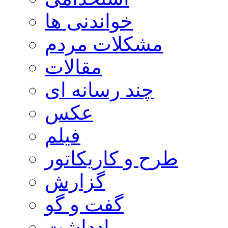
خواندنی ها
مشکلات مردم
مقالات
چند رسانه ای
عکس
فیلم
طرح و کاریکاتور
گزارش
گفت و گو
یادداشت