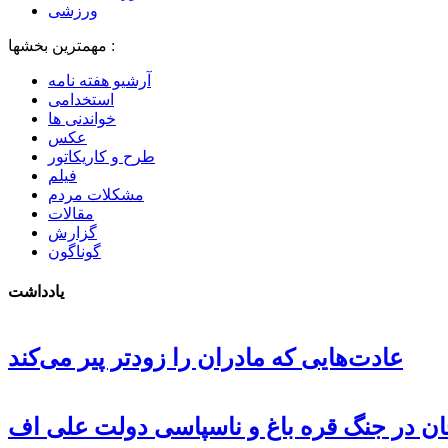
ورزشی
مهمترین بخشها :
آرشیو هفته نامه
استخدامی
خواندنی ها
عکس
طرح و کاریکاتور
فیلم
مشکلات مردم
مقالات
گزارش
گوناگون
یادداشت
عادت‌هایی که مادران را زودتر پیر می‌کند
جان در جنگ قره باغ و ناسپاسی دولت علی اف