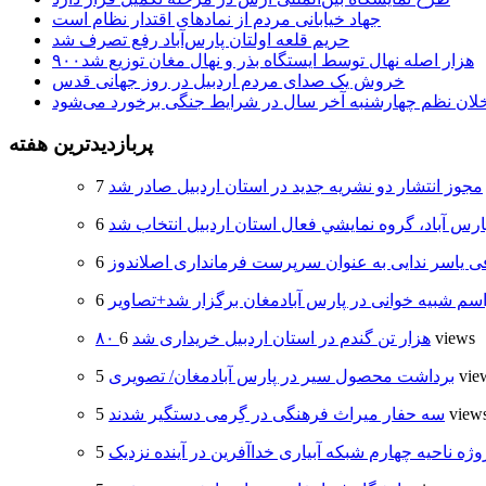
جهاد خیابانی مردم از نمادهای اقتدار نظام است
حریم قلعه اولتان پارس‌آباد رفع تصرف شد
۹۰۰هزار اصله نهال توسط ایستگاه بذر و نهال مغان توزیع شد
خروش یک صدای مردم اردبیل در روز جهانی قدس
خلان نظم چهارشنبه‌ آخر سال در شرایط جنگی برخورد می‌شود
پربازدیدترین هفته
مجوز انتشار دو نشریه جدید در استان اردبیل صادر شد
ارس آباد، گروه نمايشي فعال استان اردبيل انتخاب شد
 یاسر ندایی به عنوان سرپرست فرمانداری اصلاندوز
سم شبیه خوانی در پارس آبادمغان برگزار شد+تصاویر
6 views
۸۰ هزار تن گندم در استان اردبیل خریداری شد
5 vi
برداشت محصول سیر در پارس آبادمغان/ تصویری
5 view
سه حفار میراث فرهنگی در گِرمی دستگیر شدند
وژه ناحیه چهارم شبکه آبیاری خداآفرین در آینده نزدیک