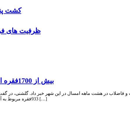
کشت پنب
ظرفیت های فرو
بیش از 1700فقره انشعاب آب و فاضلاب در پارس آباد واگذار شد
باد از واگذاری یک هزار و 778فقره انشعاب آب و فاضلاب در هشت ماهه امسال در این شهر خبر 
933فقره مربوط به آب و بقیه انشعاب فاضلاب بوده است. وی، گفت: از ابتدای سال جاری […]