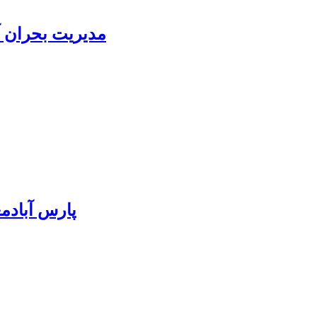
مدیریت بحران آ
پارس آبادمغان ۸۵ درصد بذر ذرت کشور را