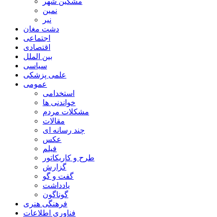
مشگین شهر
نمین
نیر
دشت مغان
اجتماعی
اقتصادی
بین الملل
سیاسی
علمی پزشکی
عمومی
استخدامی
خواندنی ها
مشکلات مردم
مقالات
چند رسانه ای
عکس
فیلم
طرح و کاریکاتور
گزارش
گفت و گو
یادداشت
گوناگون
فرهنگی هنری
فناوری اطلاعات