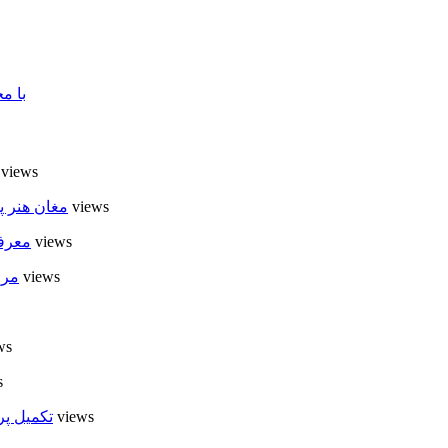
با م
7 views
6 views
مغان هنر پ
6 views
معرفی
6 views
مرا
ews
s
5 views
تکمیل پر