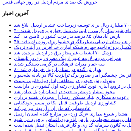
خروش یک صدای مردم اردبیل در روز جهانی قدس
آخرین اخبار
ستای شهرستان گِرمی از اینترنت نسل چهارم برخوردار شدند
پارس آبادمغان ۸۵ درصد بذر ذرت کشور را تامین می کند
 اثر هنرمندان اردبیلی به غربالگری جشنواره فیروزه راه یافت
کمیل پروژه ناحیه چهارم شبکه آبیاری خداآفرین در آینده نزدیک
نزدیک ۷۰ انشعاب غیرمجاز برق در اردبیل برچیده شد
همراهی مردم، لازمه عبور از پیک مصرف برق در تابستان
سه حفار میراث فرهنگی در گِرمی دستگیر شدند
۸۰ هزار تن گندم در استان اردبیل خریداری شد
فزایش چشمگیر آمار صدور برگ ترانزیت کالا در پایانه بیله‌سوار
پیش‌فروش خودرو در منطقه آزاد اردبیل قانونی نیست
یل در ترویج آبیاری نوین کشاورزی رتبه اول کشوری را داراست
مجوز انتشار دو نشریه جدید در استان اردبیل صادر شد
دعوت به همکاری بنیاد مسکن اردبیل از مجریان نقشه برداری
کشاورزی اردبیل ظرفیت قابل اتکا در مسیر خودکفایی
عادت‌هایی که مادران را زودتر پیر می‌کند
هشدار شیوع بیماری «زنگ زرد» در مزارع گندم استان اردبیل
لفان زیست محیطی در پارس آباد بدون اغماض برخورد می شود
یل به کانون سرمایه گذاری و کارآفرینی استان تبدیل شده است
طرح نمایشگاه بین‌المللی ارس در مرحله تکمیل قرار دارد