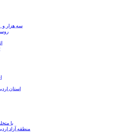
سه هزار و ۷۰۰ میلیارد ریال برای توسعه زیرساخت عشایر اردبیل ابلاغ شد
۴۰ رو
۴۵
ت
ا
استان اردب
با متخ
منطقه آزاد اردب