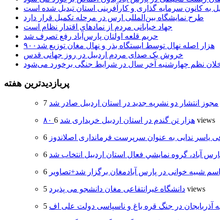
یل به کانون سرمایه گذاری و کارآفرینی استان تبدیل شده است
طرح نمایشگاه بین‌المللی ارس در مرحله تکمیل قرار دارد
جهاد خیابانی مردم از نمادهای اقتدار نظام است
حریم قلعه اولتان پارس‌آباد رفع تصرف شد
۹۰۰هزار اصله نهال توسط ایستگاه بذر و نهال مغان توزیع شد
خروش یک صدای مردم اردبیل در روز جهانی قدس
خلان نظم چهارشنبه‌ آخر سال در شرایط جنگی برخورد می‌شود
پربازدیدترین هفته
مجوز انتشار دو نشریه جدید در استان اردبیل صادر شد
6 views
۸۰ هزار تن گندم در استان اردبیل خریداری شد
 یاسر ندایی به عنوان سرپرست فرمانداری اصلاندوز
ارس آباد، گروه نمايشي فعال استان اردبيل انتخاب شد
سم شبیه خوانی در پارس آبادمغان برگزار شد+تصاویر
5 views
دانشگاه غیرانتفاعی مغان دانشجو می پذیرد
ه آذربایجان در جنگ قره باغ و ناسپاسی دولت علی اف