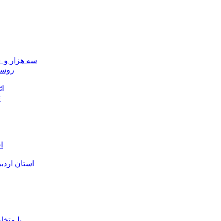
سه هزار و ۷۰۰ میلیارد ریال برای توسعه زیرساخت عشایر اردبیل ابلاغ شد
۴۰ رو
۴۵
ت
ا
استان اردب
با متخ