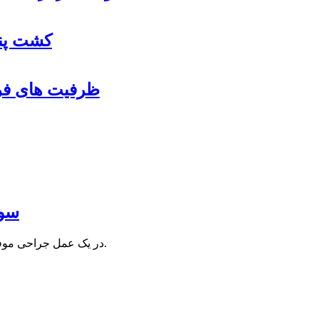
کشت پنب
ظرفیت های فرو
سوز
در یک عمل جراحی موفقیت آمیز در پارس آباد، سوزن خیاطی از معده زن 24ساله خارج شد.