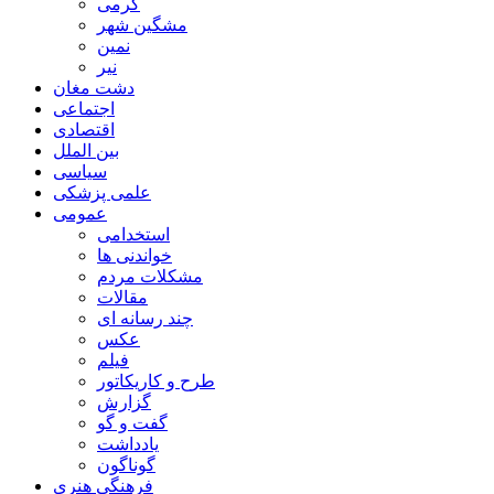
گرمی
مشگین شهر
نمین
نیر
دشت مغان
اجتماعی
اقتصادی
بین الملل
سیاسی
علمی پزشکی
عمومی
استخدامی
خواندنی ها
مشکلات مردم
مقالات
چند رسانه ای
عکس
فیلم
طرح و کاریکاتور
گزارش
گفت و گو
یادداشت
گوناگون
فرهنگی هنری