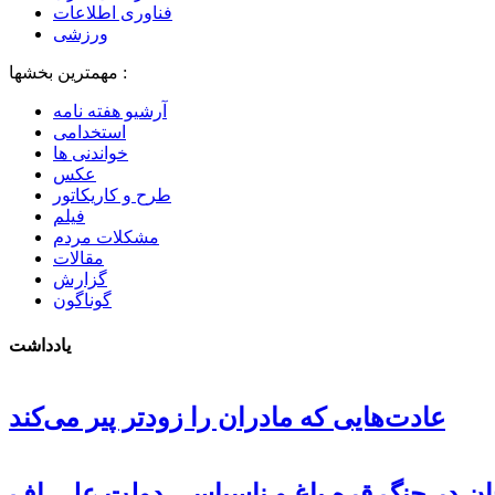
فناوری اطلاعات
ورزشی
مهمترین بخشها :
آرشیو هفته نامه
استخدامی
خواندنی ها
عکس
طرح و کاریکاتور
فیلم
مشکلات مردم
مقالات
گزارش
گوناگون
یادداشت
عادت‌هایی که مادران را زودتر پیر می‌کند
جان در جنگ قره باغ و ناسپاسی دولت علی اف