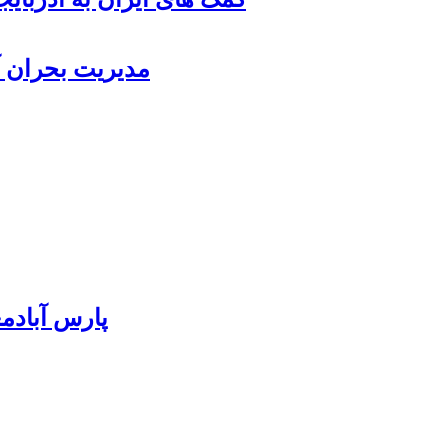
مدیریت بحران آ
پارس آبادمغان ۸۵ درصد بذر ذرت کشور را