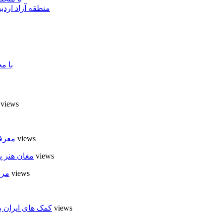
منطقه آزاد اردب
با م
7 views
6 views
معرفی
6 views
مغان هنر پ
6 views
مرا
5 views
کمک های ایران ب