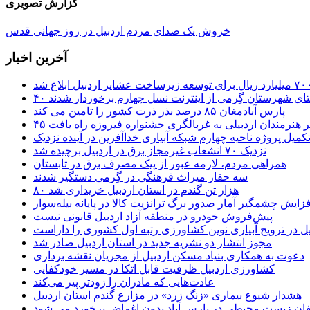
گزارش تصویری
خروش یک صدای مردم اردبیل در روز جهانی قدس
آخرین اخبار
ستای شهرستان گِرمی از اینترنت نسل چهارم برخوردار شدند
پارس آبادمغان ۸۵ درصد بذر ذرت کشور را تامین می کند
 اثر هنرمندان اردبیلی به غربالگری جشنواره فیروزه راه یافت
کمیل پروژه ناحیه چهارم شبکه آبیاری خداآفرین در آینده نزدیک
نزدیک ۷۰ انشعاب غیرمجاز برق در اردبیل برچیده شد
همراهی مردم، لازمه عبور از پیک مصرف برق در تابستان
سه حفار میراث فرهنگی در گِرمی دستگیر شدند
۸۰ هزار تن گندم در استان اردبیل خریداری شد
فزایش چشمگیر آمار صدور برگ ترانزیت کالا در پایانه بیله‌سوار
پیش‌فروش خودرو در منطقه آزاد اردبیل قانونی نیست
یل در ترویج آبیاری نوین کشاورزی رتبه اول کشوری را داراست
مجوز انتشار دو نشریه جدید در استان اردبیل صادر شد
دعوت به همکاری بنیاد مسکن اردبیل از مجریان نقشه برداری
کشاورزی اردبیل ظرفیت قابل اتکا در مسیر خودکفایی
عادت‌هایی که مادران را زودتر پیر می‌کند
هشدار شیوع بیماری «زنگ زرد» در مزارع گندم استان اردبیل
لفان زیست محیطی در پارس آباد بدون اغماض برخورد می شود