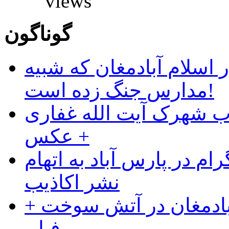
views
گوناگون
 اسلام آبادمغان که شبیه
مدارس جنگ زده است!
ب شهرک آیت الله غفاری
+ عکس
ام در پارس آباد به اتهام
نشر اکاذیب
آبادمغان در آتش سوخت +
فیلم