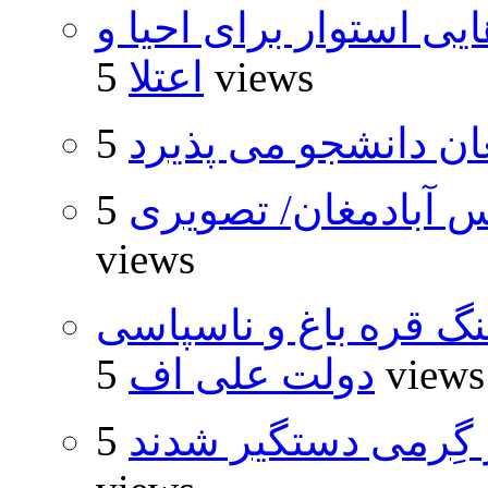
 استوار برای احیا و
5 views
اعتلا
ان دانشجو می پذیرد
 آبادمغان/ تصویری
5
views
نگ قره باغ و ناسپاسی
5 views
دولت علی اف
گِرمی دستگیر شدند
5