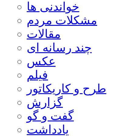
خواندنی ها
مشکلات مردم
مقالات
چند رسانه ای
عکس
فیلم
طرح و کاریکاتور
گزارش
گفت و گو
یادداشت