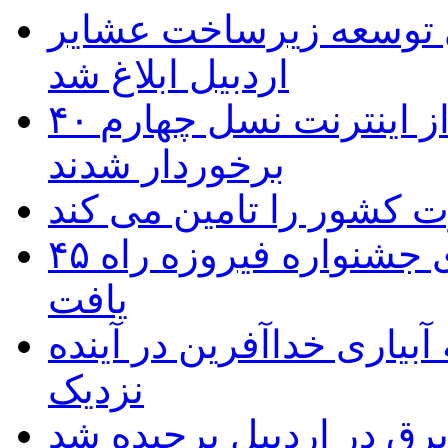
 ریال برای توسعه زیرساخت عشایر
اردبیل ابلاغ شد
۴۰ روستای شهرستان گِرمی از اینترنت نسل چهارم
برخوردار شدند
۴۵ اثر هنرمندان اردبیلی به غربالگری جشنواره فیروزه راه
یافت
بیاری خداآفرین در آینده
نزدیک