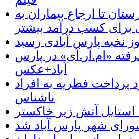
ستان تا ارجاع بیماران به
رای کسب درآمد بیشتر
وز نخبه پارس آبادی رسید
رفته «ام.آر.آی» در پارس
آباد+عکس
 پرداخت فطریه به افراد
ناشناس
استایل آتش زیر خاکستر
رای شهر پارس آباد شد