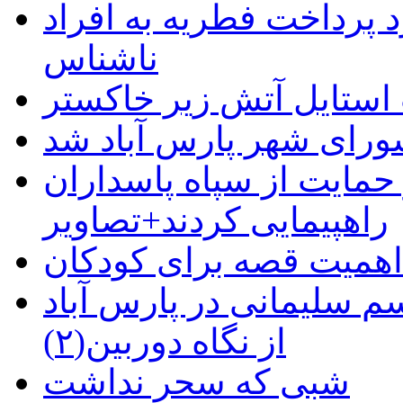
 پرداخت فطریه به افراد
ناشناس
استایل آتش زیر خاکستر
رای شهر پارس آباد شد
حمایت از سپاه پاسداران
راهپیمایی کردند+تصاویر
م سلیمانی در پارس آباد
از نگاه دوربین(۲)
شبی که سحر نداشت