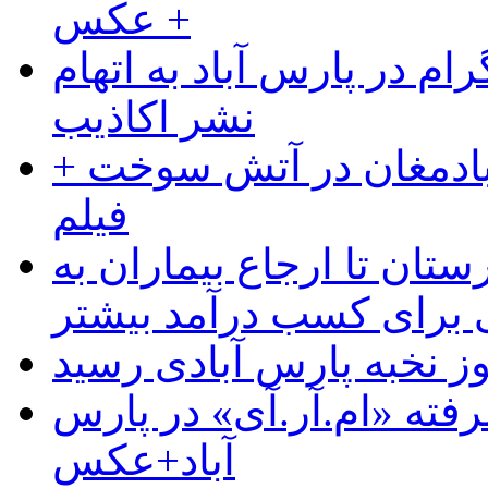
+ عکس
ام در پارس آباد به اتهام
نشر اکاذیب
آبادمغان در آتش سوخت +
فیلم
ستان تا ارجاع بیماران به
رای کسب درآمد بیشتر
وز نخبه پارس آبادی رسید
رفته «ام.آر.آی» در پارس
آباد+عکس