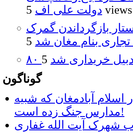
5 views
دولت علی اف
تار بازگرداندن گمرک
 تجاری بنام مغان شد
اردبیل خریداری شد
گوناگون
 اسلام آبادمغان که شبیه
مدارس جنگ زده است!
ب شهرک آیت الله غفاری