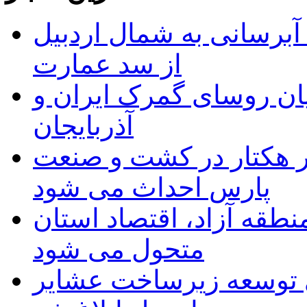
 مجوز ماده ۲۳ طرح آبرسانی به شمال اردبیل
از سد عمارت
ان روسای گمرک ایران و
آذربایجان
ر هکتار در کشت و صنعت
پارس احداث می شود
منطقه آزاد، اقتصاد استان
متحول می شود
 ریال برای توسعه زیرساخت عشایر