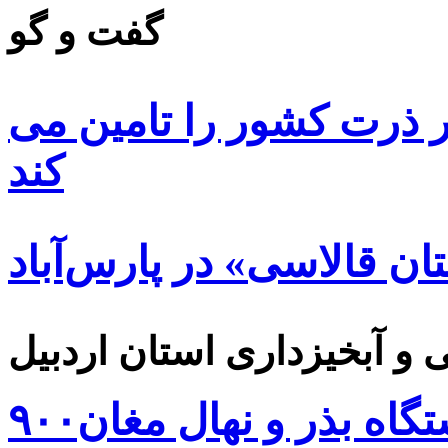
گفت و گو
 ۸۵ درصد بذر ذرت کشور را تامین می
کند
ن قالاسی» در پارس‌آباد
۹۰۰هزار اصله نهال توسط ایستگاه بذر و نهال مغان