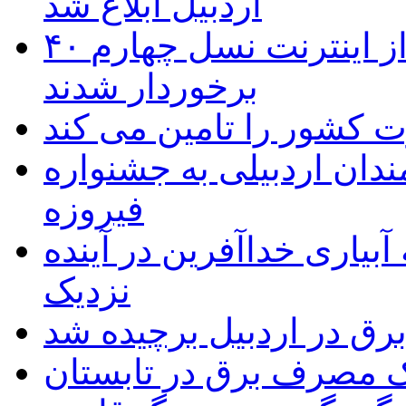
اردبیل ابلاغ شد
۴۰ روستای شهرستان گِرمی از اینترنت نسل چهارم
برخوردار شدند
 به۵۰ اثر هنرمندان اردبیلی به جشنواره
فیروزه
بیاری خداآفرین در آینده
نزدیک
یک مصرف برق در تابستان