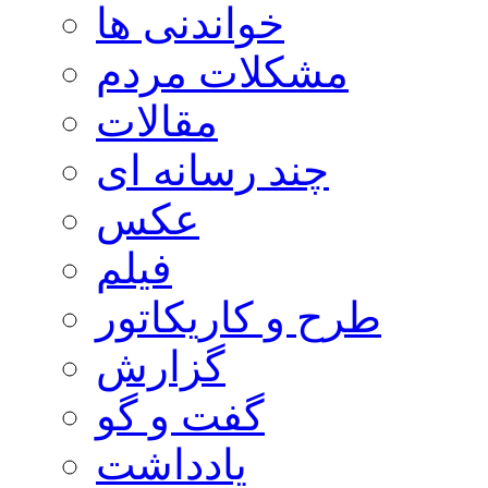
خواندنی ها
مشکلات مردم
مقالات
چند رسانه ای
عکس
فیلم
طرح و کاریکاتور
گزارش
گفت و گو
یادداشت